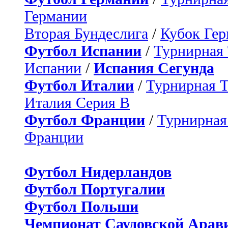
Германии
Вторая Бундеслига
/
Кубок Ге
Футбол Испании
/
Турнирная
Испании
/
Испания Сегунда
Футбол Италии
/
Турнирная 
Италия Серия B
Футбол Франции
/
Турнирная
Франции
Футбол Нидерландов
Футбол Португалии
Футбол Польши
Чемпионат Саудовской Арав