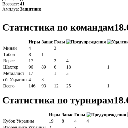
Возраст:
41
Амплуа:
Защитник
Статистика по командам
18.
Игры
Запас
Голы
Минай
4
3
Тобол
8
1
Верес
17
2
4
Шахтер
96
89
6
18
1
Металлист
17
1
3
сб. Украины
4
3
Всего
146
93
12
25
1
Статистика по турнирам
18.
Игры
Запас
Голы
Кубок Украины
19
8
4
4
Вторая лига Украины
2
2