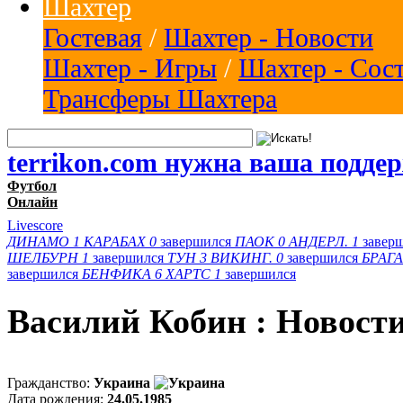
Шахтер
Гостевая
/
Шахтер - Новости
Шахтер - Игры
/
Шахтер - Сос
Трансферы Шахтера
terrikon.com нужна ваша подде
Футбол
Онлайн
Livescore
ДИНАМО
1
КАРАБАХ
0
завершился
ПАОК
0
АНДЕРЛ.
1
завер
ШЕЛБУРН
1
завершился
ТУН
3
ВИКИНГ.
0
завершился
БРАГА
завершился
БЕНФИКА
6
ХАРТС
1
завершился
Василий Кобин : Новост
Гражданство:
Украина
Дата рождения:
24.05.1985