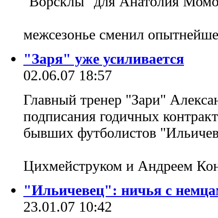
"Ворсклы" для Анатолия Момот
межсезонье сменил опытнейше
"Заря" уже усиливается
02.06.07 18:57
Главный тренер "Зари" Алекса
подписания годичных контракт
бывших футболистов "Ильичев
Цихмейструком и Андреем К
"Ильичевец": ничья с немц
23.01.07 10:42