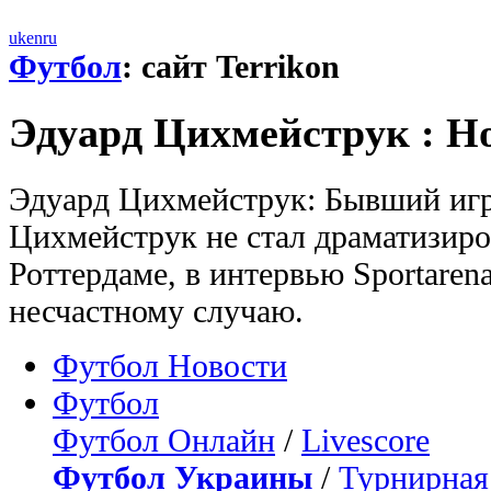
uk
en
ru
Футбол
: сайт Terrikon
Эдуард Цихмейструк : Н
Эдуард Цихмейструк: Бывший иг
Цихмейструк не стал драматизиро
Роттердаме, в интервью Sportaren
несчастному случаю.
Футбол Новости
Футбол
Футбол Онлайн
/
Livescore
Футбол Украины
/
Турнирная