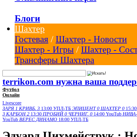
Блоги
Шахтер
Гостевая
/
Шахтер - Новости
Шахтер - Игры
/
Шахтер - Сос
Трансферы Шахтера
terrikon.com нужна ваша подде
Футбол
Онлайн
Livescore
ЗАРЯ
1
КРИВБ.
3
13:00
УПЛ-ТБ
ЭПИЦЕНТ
0
ШАХТЕР
0
15:30
3
КАРБОН
2
13:30
ПРОБИЙ
0
ЧЕРНИГ.
0
14:00
YouTub
НИВА-
YouTub
ВЕРЕС
ДИНАМО
18:00
УПЛ-ТБ
Эдуард Цихмейструк : Н