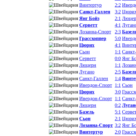
Винтертур
2:2
Иверд
Санкт-Галлен
3:2
Цюри
Янг Бойз
2:1
Люце
Серветт
4:1
Луган
Лозанна-Спорт
2:3
Базел
Грассхоппер
5:0
Иверд
Цюрих
4:1
Винте
Сьон
1:1
Санкт
Серветт
0:0
Янг Б
Люцерн
1:1
Лозан
Лугано
2:5
Базел
Санкт-Галлен
1:4
Винте
Ивердон-Спорт
1:1
Сьон
Цюрих
3:0
Грасс
Ивердон-Спорт
1:1
Санкт
Люцерн
0:2
Луган
Базель
5:1
Серве
Сьон
2:1
Цюри
Лозанна-Спорт
3:2
Янг Б
Винтертур
2:0
Грасс