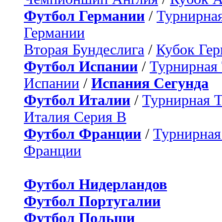
Футбол Германии
/
Турнирная
Германии
Вторая Бундеслига
/
Кубок Ге
Футбол Испании
/
Турнирная
Испании
/
Испания Сегунда
Футбол Италии
/
Турнирная 
Италия Серия B
Футбол Франции
/
Турнирная
Франции
Футбол Нидерландов
Футбол Португалии
Футбол Польши