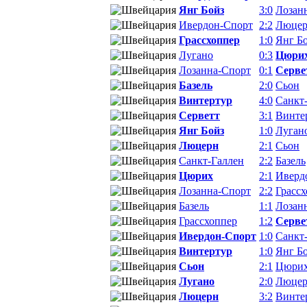
Янг Бойз
3:0
Лозан
Ивердон-Спорт
2:2
Люце
Грассхоппер
1:0
Янг Б
Лугано
0:3
Цюри
Лозанна-Спорт
0:1
Серве
Базель
2:0
Сьон
Винтертур
4:0
Санкт
Серветт
3:1
Винте
Янг Бойз
1:0
Луган
Люцерн
2:1
Сьон
Санкт-Галлен
2:2
Базель
Цюрих
2:1
Иверд
Лозанна-Спорт
2:2
Грасс
Базель
1:1
Лозан
Грассхоппер
1:2
Серве
Ивердон-Спорт
1:0
Санкт
Винтертур
1:0
Янг Б
Сьон
2:1
Цюри
Лугано
2:0
Люце
Люцерн
3:2
Винте