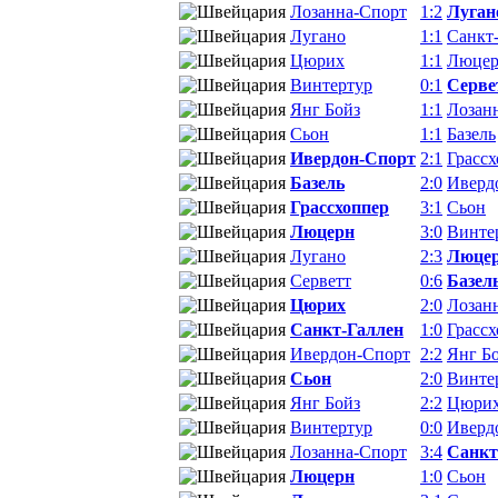
Лозанна-Спорт
1:2
Луган
Лугано
1:1
Санкт
Цюрих
1:1
Люце
Винтертур
0:1
Серве
Янг Бойз
1:1
Лозан
Сьон
1:1
Базель
Ивердон-Спорт
2:1
Грасс
Базель
2:0
Иверд
Грассхоппер
3:1
Сьон
Люцерн
3:0
Винте
Лугано
2:3
Люце
Серветт
0:6
Базел
Цюрих
2:0
Лозан
Санкт-Галлен
1:0
Грасс
Ивердон-Спорт
2:2
Янг Б
Сьон
2:0
Винте
Янг Бойз
2:2
Цюри
Винтертур
0:0
Иверд
Лозанна-Спорт
3:4
Санкт
Люцерн
1:0
Сьон