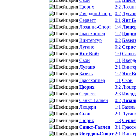
Сьон
1:2
Винте
Цюрих
2:2
Лозан
Ивердон-Спорт
0:2
Луган
Серветт
0:1
Янг Б
Лозанна-Спорт
1:4
Люце
Грассхоппер
1:2
Цюри
Винтертур
0:2
Базел
Лугано
0:2
Серве
Янг Бойз
1:0
Санкт
Сьон
1:1
Иверд
Лугано
2:1
Винте
Базель
1:2
Янг Б
Грассхоппер
1:1
Сьон
Цюрих
3:2
Люце
Серветт
2:3
Иверд
Санкт-Галлен
0:2
Лозан
Люцерн
1:1
Базель
Сьон
2:1
Луган
Цюрих
1:3
Серве
Санкт-Галлен
3:1
Грасс
Ивердон-Спорт
2:1
Винте