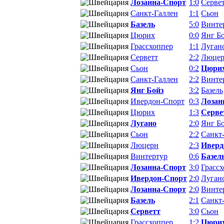
Лозанна-Спорт
1:0
Серве
Санкт-Галлен
1:1
Сьон
Базель
5:0
Винте
Цюрих
0:0
Янг Б
Грассхоппер
1:1
Луган
Серветт
2:2
Люце
Сьон
0:2
Цюри
Санкт-Галлен
2:2
Винте
Янг Бойз
3:2
Базель
Ивердон-Спорт
0:3
Лозан
Цюрих
1:3
Серве
Лугано
2:0
Янг Б
Сьон
2:2
Санкт
Люцерн
2:3
Иверд
Винтертур
0:6
Базел
Лозанна-Спорт
3:0
Грасс
Ивердон-Спорт
2:0
Луган
Лозанна-Спорт
2:0
Винте
Базель
2:1
Санкт
Серветт
3:0
Сьон
Грассхоппер
1:2
Цюри