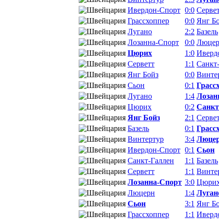
Ивердон-Спорт
0:0
Серве
Грассхоппер
0:0
Янг Б
Лугано
2:2
Базель
Лозанна-Спорт
0:0
Люце
Цюрих
1:0
Иверд
Серветт
1:1
Санкт
Янг Бойз
0:0
Винте
Сьон
0:1
Грасс
Лугано
1:4
Лозан
Цюрих
0:2
Санкт
Янг Бойз
2:1
Серве
Базель
0:1
Грасс
Винтертур
3:4
Люце
Ивердон-Спорт
0:1
Сьон
Санкт-Галлен
1:1
Базель
Серветт
1:1
Винте
Лозанна-Спорт
3:0
Цюри
Люцерн
1:4
Луган
Сьон
3:1
Янг Б
Грассхоппер
1:1
Иверд