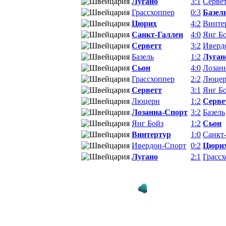
Лугано
3:1
Серве
Грассхоппер
0:3
Базел
Цюрих
4:2
Винте
Санкт-Галлен
4:0
Янг Б
Серветт
3:2
Иверд
Базель
1:2
Луган
Сьон
4:0
Лозан
Грассхоппер
2:2
Люце
Серветт
3:1
Янг Б
Люцерн
1:2
Серве
Лозанна-Спорт
3:2
Базель
Янг Бойз
1:2
Сьон
Винтертур
1:0
Санкт
Ивердон-Спорт
0:2
Цюри
Лугано
2:1
Грасс