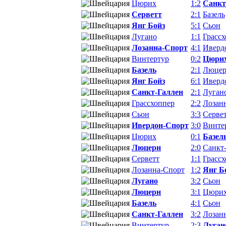
Цюрих
1:2
Санкт
Серветт
2:1
Базель
Янг Бойз
5:1
Сьон
Лугано
1:1
Грасс
Лозанна-Спорт
4:1
Иверд
Винтертур
0:2
Цюри
Базель
2:1
Люце
Янг Бойз
6:1
Иверд
Санкт-Галлен
2:1
Луган
Грассхоппер
2:2
Лозан
Сьон
3:3
Серве
Ивердон-Спорт
3:0
Винте
Цюрих
0:1
Базел
Люцерн
2:0
Санкт
Серветт
1:1
Грасс
Лозанна-Спорт
1:2
Янг Б
Лугано
3:2
Сьон
Люцерн
3:1
Цюри
Базель
4:1
Сьон
Санкт-Галлен
3:2
Лозан
Винтертур
2:3
Луган