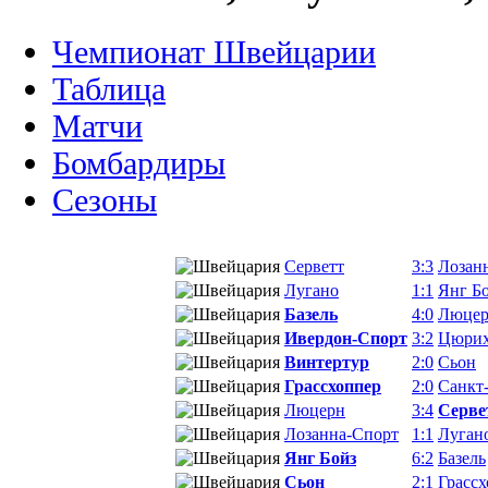
Чемпионат Швейцарии
Таблица
Матчи
Бомбардиры
Сезоны
Серветт
3:3
Лозан
Лугано
1:1
Янг Б
Базель
4:0
Люце
Ивердон-Спорт
3:2
Цюри
Винтертур
2:0
Сьон
Грассхоппер
2:0
Санкт
Люцерн
3:4
Серве
Лозанна-Спорт
1:1
Луган
Янг Бойз
6:2
Базель
Сьон
2:1
Грасс