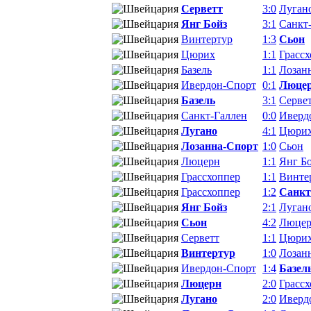
Серветт
3:0
Луган
Янг Бойз
3:1
Санкт
Винтертур
1:3
Сьон
Цюрих
1:1
Грасс
Базель
1:1
Лозан
Ивердон-Спорт
0:1
Люце
Базель
3:1
Серве
Санкт-Галлен
0:0
Иверд
Лугано
4:1
Цюри
Лозанна-Спорт
1:0
Сьон
Люцерн
1:1
Янг Б
Грассхоппер
1:1
Винте
Грассхоппер
1:2
Санкт
Янг Бойз
2:1
Луган
Сьон
4:2
Люце
Серветт
1:1
Цюри
Винтертур
1:0
Лозан
Ивердон-Спорт
1:4
Базел
Люцерн
2:0
Грасс
Лугано
2:0
Иверд