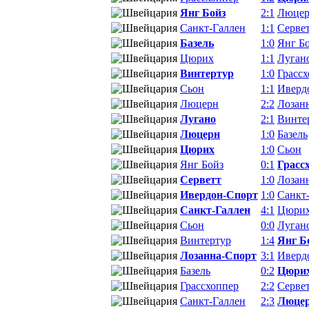
Янг Бойз
2:1
Люце
Санкт-Галлен
1:1
Серве
Базель
1:0
Янг Б
Цюрих
1:1
Луган
Винтертур
1:0
Грасс
Сьон
1:1
Иверд
Люцерн
2:2
Лозан
Лугано
2:1
Винте
Люцерн
1:0
Базель
Цюрих
1:0
Сьон
Янг Бойз
0:1
Грасс
Серветт
1:0
Лозан
Ивердон-Спорт
1:0
Санкт
Санкт-Галлен
4:1
Цюри
Сьон
0:0
Луган
Винтертур
1:4
Янг Б
Лозанна-Спорт
3:1
Иверд
Базель
0:2
Цюри
Грассхоппер
2:2
Серве
Санкт-Галлен
2:3
Люце