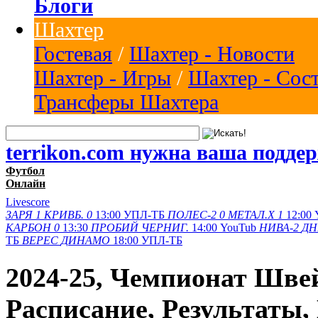
Блоги
Шахтер
Гостевая
/
Шахтер - Новости
Шахтер - Игры
/
Шахтер - Сос
Трансферы Шахтера
terrikon.com нужна ваша подде
Футбол
Онлайн
Livescore
ЗАРЯ
1
КРИВБ.
0
13:00
УПЛ-ТБ
ПОЛЕС-2
0
МЕТАЛ.Х
1
12:00
КАРБОН
0
13:30
ПРОБИЙ
ЧЕРНИГ.
14:00
YouTub
НИВА-2
ДН
ТБ
ВЕРЕС
ДИНАМО
18:00
УПЛ-ТБ
2024-25, Чемпионат Шве
Расписание, Результаты,