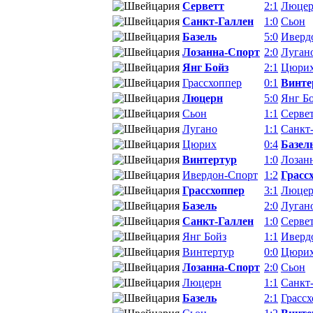
Серветт
2:1
Люце
Санкт-Галлен
1:0
Сьон
Базель
5:0
Иверд
Лозанна-Спорт
2:0
Луган
Янг Бойз
2:1
Цюри
Грассхоппер
0:1
Винте
Люцерн
5:0
Янг Б
Сьон
1:1
Серве
Лугано
1:1
Санкт
Цюрих
0:4
Базел
Винтертур
1:0
Лозан
Ивердон-Спорт
1:2
Грасс
Грассхоппер
3:1
Люце
Базель
2:0
Луган
Санкт-Галлен
1:0
Серве
Янг Бойз
1:1
Иверд
Винтертур
0:0
Цюри
Лозанна-Спорт
2:0
Сьон
Люцерн
1:1
Санкт
Базель
2:1
Грасс