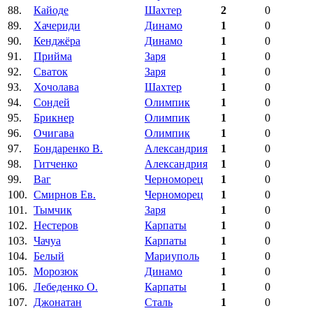
88.
Кайоде
Шахтер
2
0
89.
Хачериди
Динамо
1
0
90.
Кенджёра
Динамо
1
0
91.
Прийма
Заря
1
0
92.
Сваток
Заря
1
0
93.
Хочолава
Шахтер
1
0
94.
Сондей
Олимпик
1
0
95.
Брикнер
Олимпик
1
0
96.
Очигава
Олимпик
1
0
97.
Бондаренко В.
Александрия
1
0
98.
Гитченко
Александрия
1
0
99.
Ваг
Черноморец
1
0
100.
Смирнов Ев.
Черноморец
1
0
101.
Тымчик
Заря
1
0
102.
Нестеров
Карпаты
1
0
103.
Чачуа
Карпаты
1
0
104.
Белый
Мариуполь
1
0
105.
Морозюк
Динамо
1
0
106.
Лебеденко О.
Карпаты
1
0
107.
Джонатан
Сталь
1
0