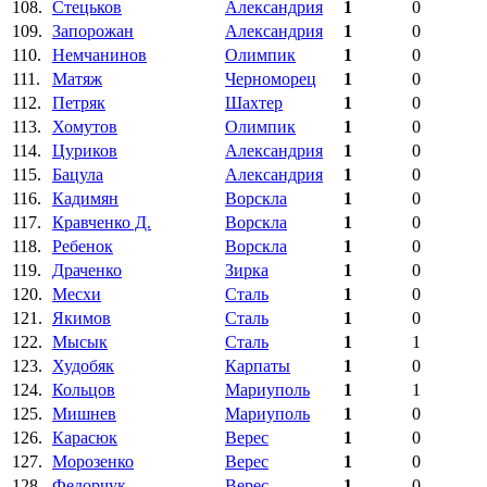
108.
Стецьков
Александрия
1
0
109.
Запорожан
Александрия
1
0
110.
Немчанинов
Олимпик
1
0
111.
Матяж
Черноморец
1
0
112.
Петряк
Шахтер
1
0
113.
Хомутов
Олимпик
1
0
114.
Цуриков
Александрия
1
0
115.
Бацула
Александрия
1
0
116.
Кадимян
Ворскла
1
0
117.
Кравченко Д.
Ворскла
1
0
118.
Ребенок
Ворскла
1
0
119.
Драченко
Зирка
1
0
120.
Месхи
Сталь
1
0
121.
Якимов
Сталь
1
0
122.
Мысык
Сталь
1
1
123.
Худобяк
Карпаты
1
0
124.
Кольцов
Мариуполь
1
1
125.
Мишнев
Мариуполь
1
0
126.
Карасюк
Верес
1
0
127.
Морозенко
Верес
1
0
128.
Федорчук
Верес
1
0