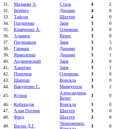
31.
Малакян Э.
Сталь
4
2
32.
Вербич
Динамо
4
0
33.
Тайсон
Шахтер
4
0
34.
Гордиенко
Заря
3
0
35.
Кравченко А.
Олимпик
3
0
36.
Адамюк
Верес
3
0
37.
Гречишкин
Заря
3
3
38.
Гармаш
Динамо
3
0
39.
Ярмоленко
Динамо
3
1
40.
Андриевский
Заря
3
0
41.
Харатин
Заря
3
1
42.
Приемов
Олимпик
3
0
43.
Шарпар
Ворскла
3
0
44.
Вакуленко С.
Мариуполь
3
2
Александрия
,
45.
Кулиш
3
0
Верес
46.
Кобахидзе
Ворскла
3
0
47.
Алан Патрик
Шахтер
3
0
48.
Фред
Шахтер
3
0
Черноморец
,
49.
Васин Д.Г.
3
0
Ворскла