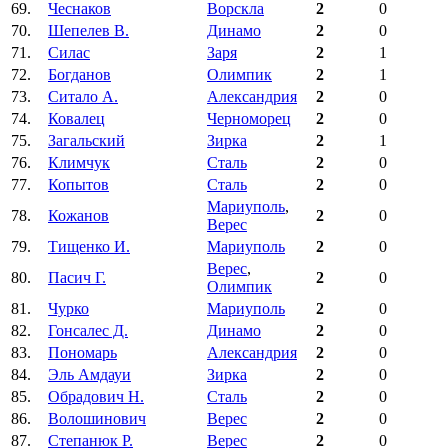
69.
Чеснаков
Ворскла
2
0
70.
Шепелев В.
Динамо
2
0
71.
Силас
Заря
2
1
72.
Богданов
Олимпик
2
1
73.
Ситало А.
Александрия
2
0
74.
Ковалец
Черноморец
2
0
75.
Загальский
Зирка
2
1
76.
Климчук
Сталь
2
0
77.
Копытов
Сталь
2
0
Мариуполь
,
78.
Кожанов
2
0
Верес
79.
Тищенко И.
Мариуполь
2
0
Верес
,
80.
Пасич Г.
2
0
Олимпик
81.
Чурко
Мариуполь
2
0
82.
Гонсалес Д.
Динамо
2
0
83.
Пономарь
Александрия
2
0
84.
Эль Амдауи
Зирка
2
0
85.
Обрадович Н.
Сталь
2
0
86.
Волошинович
Верес
2
0
87.
Степанюк Р.
Верес
2
0