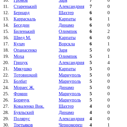
10.
Громов
Заря
7
0
11.
Старенький
Александрия
7
0
12.
Бернард
Шахтер
6
0
13.
Карраскаль
Карпаты
6
1
14.
Беседин
Динамо
6
0
15.
Биленький
Олимпик
6
2
16.
Швед М.
Карпаты
6
0
17.
Кулач
Ворскла
6
1
18.
Опанасенко
Заря
5
0
19.
Моха
Олимпик
5
1
20.
Грицук
Александрия
5
4
21.
Мякушко
Карпаты
5
0
22.
Тотовицкий
Мариуполь
5
0
23.
Болбат
Мариуполь
5
0
24.
Мораес Ж.
Динамо
5
0
25.
Фомин
Мариуполь
5
0
26.
Борячук
Мариуполь
5
0
27.
Коваленко Вик.
Шахтер
4
0
28.
Буяльский
Динамо
4
0
29.
Полярус
Александрия
4
0
30.
Третьяков
Черноморец
4
1