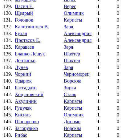
129.
Пасич Е.
Верес
1
0
130.
Щедрый
Олимпик
1
0
131.
Голодюк
Карпаты
1
0
132.
Калитвинцев В.
Заря
1
0
133.
Бухал
Александрия
1
0
134.
Протасов Е.
Александрия
1
0
135.
Караваев
Заря
1
0
136.
Бланко Лещук
Шахтер
1
0
137.
Дентиньо
Шахтер
1
0
138.
Лунев
Заря
1
0
139.
Чорний
Черноморец
1
0
140.
Одарюк
Ворскла
1
0
141.
Рассадкин
Зирка
1
0
142.
Хоцяновский
Сталь
1
0
143.
Акулинин
Карпаты
1
0
144.
Гуцуляк
Карпаты
1
0
145.
Кисиль
Олимпик
1
0
146.
Шапаренко
Динамо
1
0
147.
Загорулько
Ворскла
1
0
148.
Рибас
Карпаты
1
0