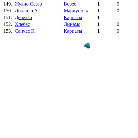
149.
Жулио Сезар
Верес
1
0
150.
Диденко А.
Мариуполь
1
0
151.
Дебелко
Карпаты
1
1
152.
Хлебас
Динамо
1
0
153.
Санчес К.
Карпаты
1
0