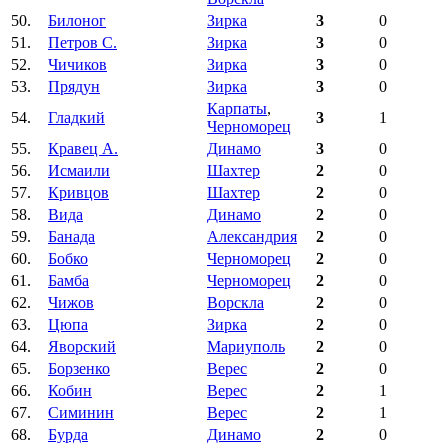
50.
Билоног
Зирка
3
0
51.
Петров С.
Зирка
3
0
52.
Чичиков
Зирка
3
0
53.
Прядун
Зирка
3
0
Карпаты
,
54.
Гладкий
3
1
Черноморец
55.
Кравец А.
Динамо
3
0
56.
Исмаили
Шахтер
2
0
57.
Кривцов
Шахтер
2
0
58.
Вида
Динамо
2
0
59.
Банада
Александрия
2
0
60.
Бобко
Черноморец
2
0
61.
Бамба
Черноморец
2
0
62.
Чижов
Ворскла
2
0
63.
Цюпа
Зирка
2
0
64.
Яворский
Мариуполь
2
0
65.
Борзенко
Верес
2
0
66.
Кобин
Верес
2
1
67.
Симинин
Верес
2
1
68.
Бурда
Динамо
2
0