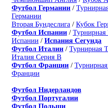
Футбол Германии
/
Турнирная
Германии
Вторая Бундеслига
/
Кубок Ге
Футбол Испании
/
Турнирная
Испании
/
Испания Сегунда
Футбол Италии
/
Турнирная 
Италия Серия B
Футбол Франции
/
Турнирная
Франции
Футбол Нидерландов
Футбол Португалии
Футбол Польши