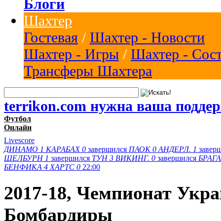
Блоги
Шахтер
Гостевая
/
Шахтер - Новости
Шахтер - Игры
/
Шахтер - Сос
Трансферы Шахтера
terrikon.com нужна ваша подде
Футбол
Онлайн
Livescore
ДИНАМО
1
КАРАБАХ
0
завершился
ПАОК
0
АНДЕРЛ.
1
завер
ШЕЛБУРН
1
завершился
ТУН
3
ВИКИНГ.
0
завершился
БРАГА
БЕНФИКА
4
ХАРТС
0
22:00
2017-18, Чемпионат Укр
Бомбардиры