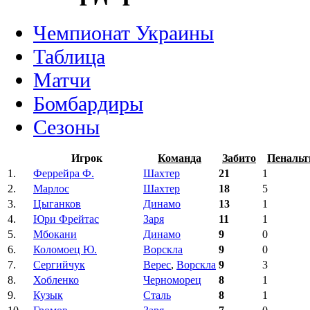
Чемпионат Украины
Таблица
Матчи
Бомбардиры
Сезоны
Игрок
Команда
Забито
Пенальт
1.
Феррейра Ф.
Шахтер
21
1
2.
Марлос
Шахтер
18
5
3.
Цыганков
Динамо
13
1
4.
Юри Фрейтас
Заря
11
1
5.
Мбокани
Динамо
9
0
6.
Коломоец Ю.
Ворскла
9
0
7.
Сергийчук
Верес
,
Ворскла
9
3
8.
Хобленко
Черноморец
8
1
9.
Кузык
Сталь
8
1