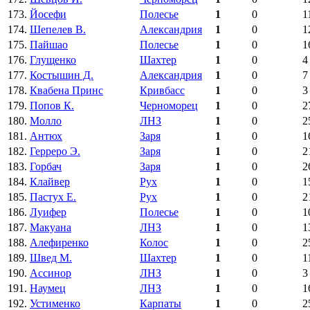
173.
Йосефи
Полесье
1
0
1
174.
Шепелев В.
Александрия
1
0
1
175.
Пайшао
Полесье
1
0
1
176.
Глущенко
Шахтер
1
0
4
177.
Костышин Д.
Александрия
1
0
7
178.
Квабена Принс
Кривбасс
1
0
3
179.
Попов К.
Черноморец
1
0
2
180.
Молло
ЛНЗ
1
0
2
181.
Антюх
Заря
1
0
1
182.
Герреро Э.
Заря
1
0
2
183.
Горбач
Заря
1
0
2
184.
Клайвер
Рух
1
0
1
185.
Пастух Е.
Рух
1
0
2
186.
Луифер
Полесье
1
0
1
187.
Макуана
ЛНЗ
1
0
1
188.
Алефиренко
Колос
1
0
2
189.
Швед М.
Шахтер
1
0
1
190.
Ассинор
ЛНЗ
1
0
3
191.
Наумец
ЛНЗ
1
0
1
192.
Устименко
Карпаты
1
0
2