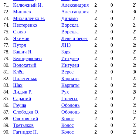
71.
Калюжный И.
Александрия
2
0
2
72.
Мишнев
Александрия
2
0
3
73.
Михайленко Н.
Динамо
2
0
2
74.
Нестеренко
Ворскла
2
0
2
75.
Скляр
Ворскла
2
0
2
76.
Якимов
Левый берег
2
0
2
77.
Путря
ЛНЗ
2
0
2
78.
Башич Я.
Заря
2
0
2
79.
Белоцерковец
Ингулец
2
0
2
80.
Волохатый
Ингулец
2
0
2
81.
Клёц
Верес
2
0
3
82.
Полегенько
Карпаты
2
1
2
83.
Шах
Карпаты
2
0
2
84.
Дидык Р.
Рух
2
0
2
85.
Сарапий
Полесье
2
0
2
86.
Груша
Оболонь
2
0
2
87.
Слободян О.
Оболонь
2
0
1
88.
Ореховский
Колос
2
0
2
89.
Третьяков
Колос
2
0
2
90.
Гагнидзе Н.
Колос
2
0
2