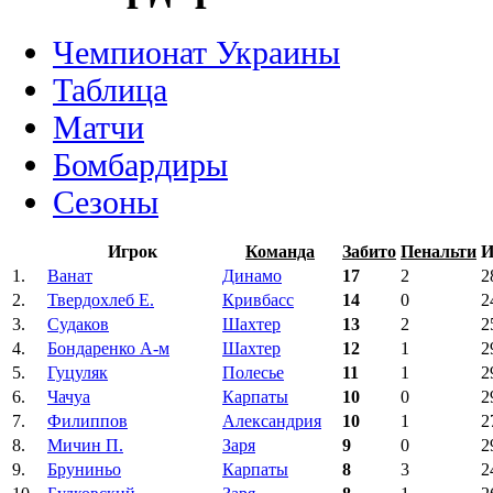
Чемпионат Украины
Таблица
Матчи
Бомбардиры
Сезоны
Игрок
Команда
Забито
Пенальти
И
1.
Ванат
Динамо
17
2
2
2.
Твердохлеб Е.
Кривбасс
14
0
2
3.
Судаков
Шахтер
13
2
2
4.
Бондаренко А-м
Шахтер
12
1
2
5.
Гуцуляк
Полесье
11
1
2
6.
Чачуа
Карпаты
10
0
2
7.
Филиппов
Александрия
10
1
2
8.
Мичин П.
Заря
9
0
2
9.
Бруниньо
Карпаты
8
3
2