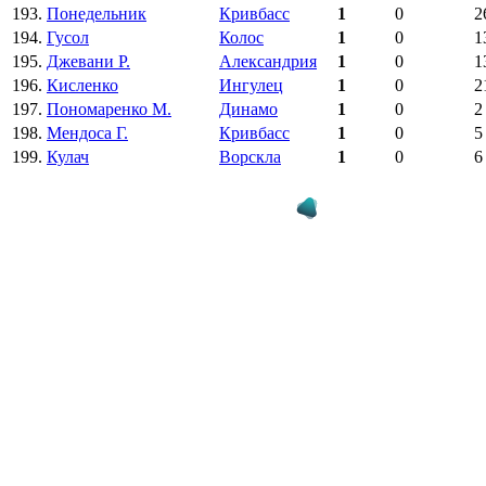
193.
Понедельник
Кривбасс
1
0
2
194.
Гусол
Колос
1
0
1
195.
Джевани Р.
Александрия
1
0
1
196.
Кисленко
Ингулец
1
0
2
197.
Пономаренко M.
Динамо
1
0
2
198.
Мендоса Г.
Кривбасс
1
0
5
199.
Кулач
Ворскла
1
0
6