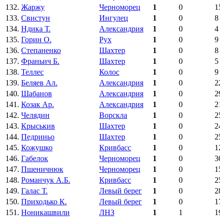
132.
Жаржу
Черноморец
1
0
1
133.
Свистун
Ингулец
1
0
8
134.
Ндика Т.
Александрия
1
0
4
135.
Горин О.
Рух
1
0
9
136.
Степаненко
Шахтер
1
0
8
137.
Франьич Б.
Шахтер
1
0
5
138.
Теллес
Колос
1
0
9
139.
Беляев Ал.
Александрия
1
0
2
140.
Шабанов
Александрия
1
0
2
141.
Козак Ар.
Александрия
1
0
2
142.
Челядин
Ворскла
1
0
2
143.
Крыськив
Шахтер
1
0
2
144.
Педриньо
Шахтер
1
0
2
145.
Кожушко
Кривбасс
1
0
1
146.
Габелок
Черноморец
1
0
3
147.
Пшеничнюк
Черноморец
1
0
1
148.
Романчук А.Б.
Кривбасс
1
0
2
149.
Галас Т.
Левый берег
1
0
2
150.
Приходько К.
Левый берег
1
0
1
151.
Ноникашвили
ЛНЗ
1
1
1