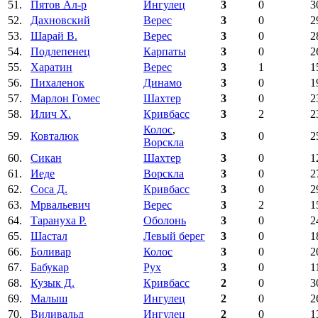
51.
Пятов Ал-р
Ингулец
3
0
3
52.
Дахновский
Верес
3
0
2
53.
Шарай В.
Верес
3
0
2
54.
Подлепенец
Карпаты
3
0
2
55.
Харатин
Верес
3
1
1
56.
Пихаленок
Динамо
3
0
1
57.
Марлон Гомес
Шахтер
3
0
2
58.
Илич Х.
Кривбасс
3
2
2
Колос
,
59.
Ковталюк
3
0
2
Ворскла
60.
Сикан
Шахтер
3
0
1
61.
Иеде
Ворскла
3
0
2
62.
Соса Д.
Кривбасс
3
0
2
63.
Мрвальевич
Верес
3
2
1
64.
Тарануха Р.
Оболонь
3
0
2
65.
Шастал
Левый берег
3
0
1
66.
Боливар
Колос
3
0
2
67.
Бабукар
Рух
3
0
1
68.
Кузык Д.
Кривбасс
2
0
3
69.
Малыш
Ингулец
2
0
2
70.
Виливальд
Ингулец
2
0
1