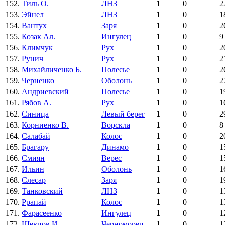
152.
Тиль О.
ЛНЗ
1
0
2
153.
Эйнел
ЛНЗ
1
0
1
154.
Вантух
Заря
1
0
2
155.
Козак Ал.
Ингулец
1
0
9
156.
Климчук
Рух
1
0
2
157.
Рунич
Рух
1
0
2
158.
Михайличенко Б.
Полесье
1
0
2
159.
Черненко
Оболонь
1
0
2
160.
Андриевский
Полесье
1
0
1
161.
Рябов А.
Рух
1
0
1
162.
Синица
Левый берег
1
0
2
163.
Корниенко В.
Ворскла
1
0
8
164.
Салабай
Колос
1
0
2
165.
Брагару
Динамо
1
0
1
166.
Смиян
Верес
1
0
1
167.
Ильин
Оболонь
1
0
1
168.
Слесар
Заря
1
0
1
169.
Танковский
ЛНЗ
1
0
1
170.
Ррапай
Колос
1
0
1
171.
Фарасеенко
Ингулец
1
0
1
172.
Шевцов И.
Черноморец
1
0
1