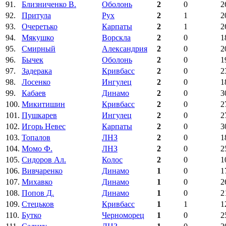
91.
Близниченко В.
Оболонь
2
0
2
92.
Притула
Рух
2
1
2
93.
Очеретько
Карпаты
2
1
2
94.
Мякушко
Ворскла
2
0
1
95.
Смирный
Александрия
2
0
2
96.
Бычек
Оболонь
2
0
1
97.
Задерака
Кривбасс
2
0
2
98.
Лосенко
Ингулец
2
0
1
99.
Кабаев
Динамо
2
0
3
100.
Микитишин
Кривбасс
2
0
2
101.
Пушкарев
Ингулец
2
0
2
102.
Игорь Невес
Карпаты
2
0
3
103.
Топалов
ЛНЗ
2
0
1
104.
Момо Ф.
ЛНЗ
2
0
2
105.
Сидоров Ал.
Колос
2
0
1
106.
Вивчаренко
Динамо
1
0
1
107.
Михавко
Динамо
1
0
2
108.
Попов Д.
Динамо
1
0
2
109.
Стецьков
Кривбасс
1
1
1
110.
Бутко
Черноморец
1
0
2