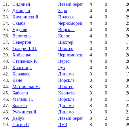
31.
Сиднней
Левый берег
4
0
2
32.
Джордан
Заря
4
0
2
33.
Крушинский
Полесье
4
0
2
34.
Скыба
Черноморец
4
0
2
35.
Ндукве
Ворскла
4
0
2
36.
Велетень
Колос
4
0
2
37.
Невертон
Шахтер
4
0
1
38.
Траоре Л.Ш.
Шахтер
4
0
2
39.
Хобленко
Черноморец
4
0
2
40.
Степанюк Р.
Верес
4
0
2
41.
Квасница
Рух
4
0
2
42.
Караваев
Динамо
3
0
1
43.
Кане
Ворскла
3
0
3
44.
Матвиенко Н.
Шахтер
3
0
2
45.
Бабогло
Карпаты
3
0
2
46.
Малыш Н.
Ворскла
3
0
1
47.
Бражко
Динамо
3
0
2
48.
Рубчинский
Динамо
3
0
2
49.
Дедух
Левый берег
3
2
2
50.
Пасич Г.
ЛНЗ
3
0
2