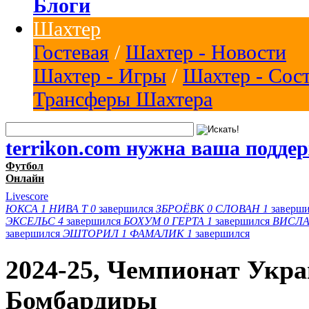
Блоги
Шахтер
Гостевая
/
Шахтер - Новости
Шахтер - Игры
/
Шахтер - Сос
Трансферы Шахтера
terrikon.com нужна ваша подде
Футбол
Онлайн
Livescore
ЮКСА
1
НИВА Т
0
завершился
ЗБРОЁВК
0
СЛОВАН
1
заверш
ЭКСЕЛЬС
4
завершился
БОХУМ
0
ГЕРТА
1
завершился
ВИСЛА
завершился
ЭШТОРИЛ
1
ФАМАЛИК
1
завершился
2024-25, Чемпионат Укр
Бомбардиры