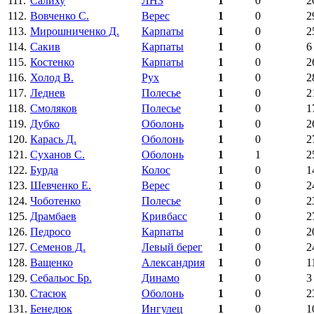
111.
Салиху
ЛНЗ
1
0
2
112.
Вовченко С.
Верес
1
0
2
113.
Мирошниченко Д.
Карпаты
1
0
2
114.
Сакив
Карпаты
1
0
6
115.
Костенко
Карпаты
1
0
2
116.
Холод В.
Рух
1
0
2
117.
Леднев
Полесье
1
0
2
118.
Смоляков
Полесье
1
0
1
119.
Дубко
Оболонь
1
0
2
120.
Карась Д.
Оболонь
1
0
2
121.
Суханов С.
Оболонь
1
1
2
122.
Бурда
Колос
1
0
1
123.
Шевченко Е.
Верес
1
0
2
124.
Чоботенко
Полесье
1
0
2
125.
Драмбаев
Кривбасс
1
0
2
126.
Педросо
Карпаты
1
0
2
127.
Семенов Д.
Левый берег
1
0
2
128.
Ващенко
Александрия
1
0
1
129.
Себальос Бр.
Динамо
1
0
3
130.
Стасюк
Оболонь
1
0
2
131.
Бенедюк
Ингулец
1
0
1