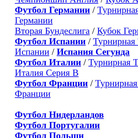
Футбол Германии
/
Турнирная
Германии
Вторая Бундеслига
/
Кубок Ге
Футбол Испании
/
Турнирная
Испании
/
Испания Сегунда
Футбол Италии
/
Турнирная 
Италия Серия B
Футбол Франции
/
Турнирная
Франции
Футбол Нидерландов
Футбол Португалии
Футбол Польши