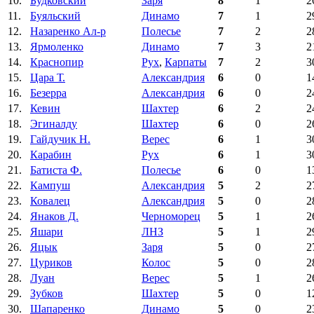
10.
Будковский
Заря
8
1
2
11.
Буяльский
Динамо
7
1
2
12.
Назаренко Ал-р
Полесье
7
2
2
13.
Ярмоленко
Динамо
7
3
2
14.
Краснопир
Рух
,
Карпаты
7
2
3
15.
Цара Т.
Александрия
6
0
1
16.
Безерра
Александрия
6
0
2
17.
Кевин
Шахтер
6
2
2
18.
Эгиналду
Шахтер
6
0
2
19.
Гайдучик Н.
Верес
6
1
3
20.
Карабин
Рух
6
1
3
21.
Батиста Ф.
Полесье
6
0
1
22.
Кампуш
Александрия
5
2
2
23.
Ковалец
Александрия
5
0
2
24.
Янаков Д.
Черноморец
5
1
2
25.
Яшари
ЛНЗ
5
1
2
26.
Яцык
Заря
5
0
2
27.
Цуриков
Колос
5
0
2
28.
Луан
Верес
5
1
2
29.
Зубков
Шахтер
5
0
1
30.
Шапаренко
Динамо
5
0
2