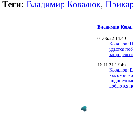
Теги:
Владимир Ковалюк
,
Прикар
Владимир Кова
01.06.22 14:49
Ковалюк: 
удастся поб
запредельн
16.11.21 17:46
Ковалюк: Б
высокой м
подопечные
добьются п
19.10.21 15:06
Ковалюк: Ч
горняки на
готовы дат
04.10.21 10:28
Ковалюк: Д
Петраков б