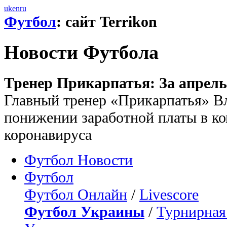
uk
en
ru
Футбол
: сайт Terrikon
Новости Футбола
Тренер Прикарпатья: За апрел
Главный тренер «Прикарпатья» В
понижении заработной платы в ко
коронавируса
Футбол Новости
Футбол
Футбол Онлайн
/
Livescore
Футбол Украины
/
Турнирная