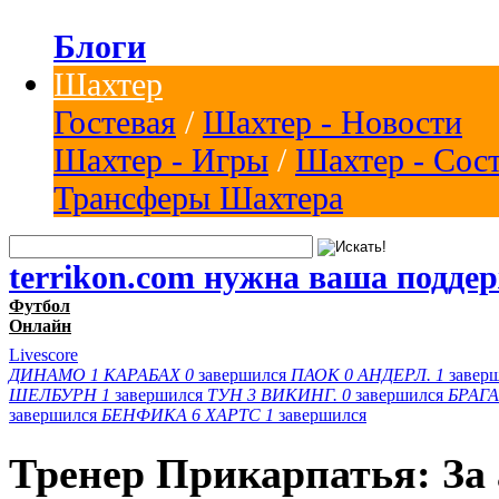
Блоги
Шахтер
Гостевая
/
Шахтер - Новости
Шахтер - Игры
/
Шахтер - Сос
Трансферы Шахтера
terrikon.com нужна ваша подде
Футбол
Онлайн
Livescore
ДИНАМО
1
КАРАБАХ
0
завершился
ПАОК
0
АНДЕРЛ.
1
завер
ШЕЛБУРН
1
завершился
ТУН
3
ВИКИНГ.
0
завершился
БРАГА
завершился
БЕНФИКА
6
ХАРТС
1
завершился
Тренер Прикарпатья: За