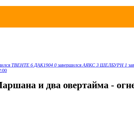
шился
ТВЕНТЕ
6
ДАК1904
0
завершился
АЯКС
3
ШЕЛБУРН
1
за
2:00
аршана и два овертайма - огн