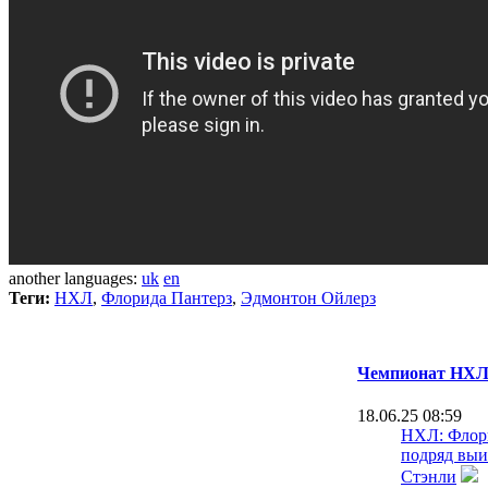
another languages:
uk
en
Теги:
НХЛ
,
Флорида Пантерз
,
Эдмонтон Ойлерз
Чемпионат НХЛ 
18.06.25 08:59
НХЛ: Флори
подряд выи
Стэнли