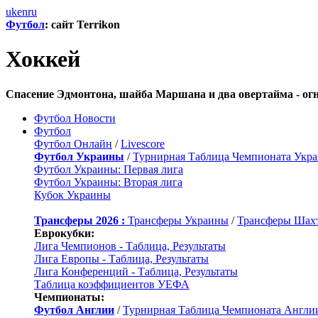
uk
en
ru
Футбол
: сайт Terrikon
Хоккей
Спасение Эдмонтона, шайба Маршана и два овертайма - ог
Футбол Новости
Футбол
Футбол Онлайн
/
Livescore
Футбол Украины
/
Турнирная Таблица Чемпионата Укр
Футбол Украины: Первая лига
Футбол Украины: Вторая лига
Кубок Украины
Трансферы 2026 :
Трансферы Украины
/
Трансферы Шах
Еврокубки:
Лига Чемпионов - Таблица, Результаты
Лига Европы - Таблица, Результаты
Лига Конференций - Таблица, Результаты
Таблица коэффициентов УЕФА
Чемпионаты:
Футбол Англии
/
Турнирная Таблица Чемпионата Англи