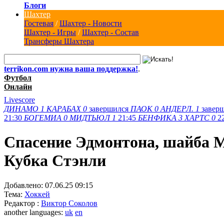
Блоги
Шахтер
Гостевая
/
Шахтер - Новости
Шахтер - Игры
/
Шахтер - Состав
Трансферы Шахтера
terrikon.com нужна ваша поддержка!
.
Футбол
Онлайн
Livescore
ДИНАМО
1
КАРАБАХ
0
завершился
ПАОК
0
АНДЕРЛ.
1
завер
21:30
БОГЕМИА
0
МИДТЬЮЛ
1
21:45
БЕНФИКА
3
ХАРТС
0
2
Спасение Эдмонтона, шайба М
Кубка Стэнли
Добавлено:
07.06.25 09:15
Тема:
Хоккей
Редактор :
Виктор Соколов
another languages:
uk
en