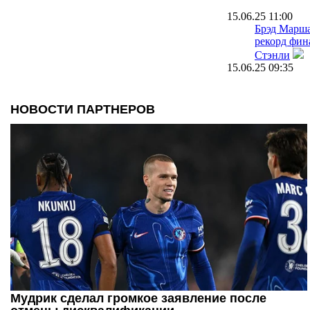
15.06.25 11:00
Брэд Марша
рекорд фин
Стэнли
15.06.25 09:35
НХЛ: Флори
Кубка Стэн
07.06.25 10:45
Брэд Марша
Кубка Стэн
достижени
07.06.25 09:15
Спасение Э
Маршана и 
огненная в
финала Куб