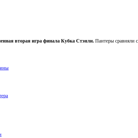
ненная вторая игра финала Кубка Стэнли.
Пантеры сравняли сч
аины
тера
и