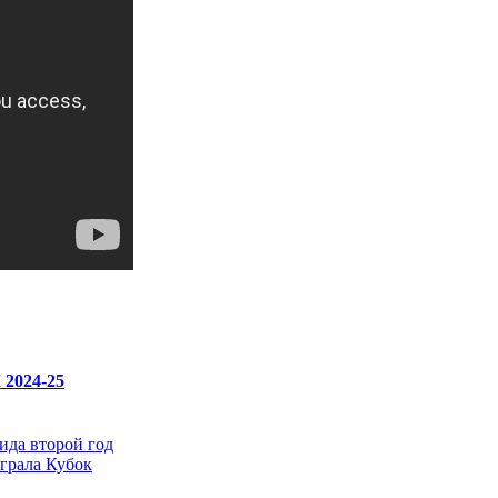
2024-25
да второй год
грала Кубок