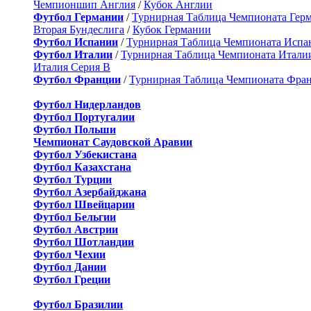
Чемпионшип Англия
/
Кубок Англии
Футбол Германии
/
Турнирная Таблица Чемпионата Гер
Вторая Бундеслига
/
Кубок Германии
Футбол Испании
/
Турнирная Таблица Чемпионата Испа
Футбол Италии
/
Турнирная Таблица Чемпионата Итали
Италия Серия B
Футбол Франции
/
Турнирная Таблица Чемпионата Фра
Футбол Нидерландов
Футбол Португалии
Футбол Польши
Чемпионат Саудовской Аравии
Футбол Узбекистана
Футбол Казахстана
Футбол Турции
Футбол Азербайджана
Футбол Швейцарии
Футбол Бельгии
Футбол Австрии
Футбол Шотландии
Футбол Чехии
Футбол Дании
Футбол Греции
Футбол Бразилии