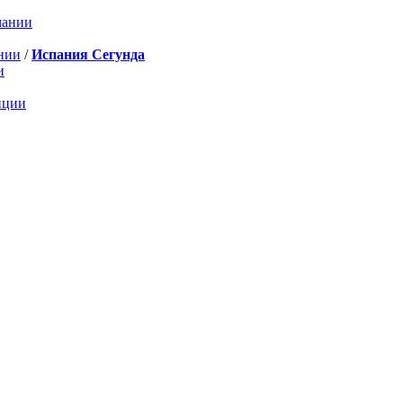
мании
нии
/
Испания Сегунда
и
нции