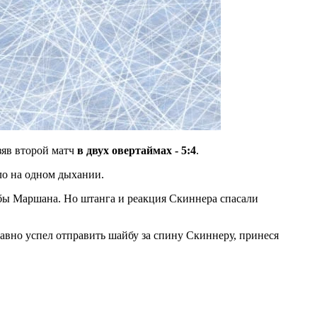
взяв второй матч
в двух овертаймах - 5:4
.
ело на одном дыхании.
йбы Маршана. Но штанга и реакция Скиннера спасали
авно успел отправить шайбу за спину Скиннеру, принеся