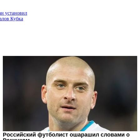
н установил
алов Кубка
да в шаге от
ли
н в финале
ли повторил
е Марио Лемье
дмонтона, шайба
два овертайма -
торая игра
ка Стэнли