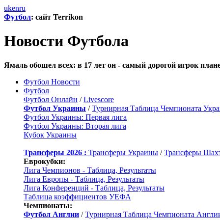
uk
en
ru
Футбол
: сайт Terrikon
Новости Футбола
Ямаль обошел всех: в 17 лет он - самый дорогой игрок план
Футбол Новости
Футбол
Футбол Онлайн
/
Livescore
Футбол Украины
/
Турнирная Таблица Чемпионата Укр
Футбол Украины: Первая лига
Футбол Украины: Вторая лига
Кубок Украины
Трансферы 2026 :
Трансферы Украины
/
Трансферы Шах
Еврокубки:
Лига Чемпионов - Таблица, Результаты
Лига Европы - Таблица, Результаты
Лига Конференций - Таблица, Результаты
Таблица коэффициентов УЕФА
Чемпионаты:
Футбол Англии
/
Турнирная Таблица Чемпионата Англи