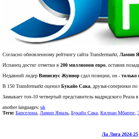
Согласно обновленному рейтингу сайта Transfermarkt,
Ламин 
Испанец достиг отметки в
200 миллионов евро
, оставив поза
Недавний лидер
Винисиус Жуниор
сдал позиции, он -
только
В 150 Transfermarkt оценил
Букайо Сака
, дpyзья-соперники п
Замыкает топ-10 четвертый представитель мадридского Реала в
another languages:
uk
Теги:
Барселона
,
Ламин Ямаль
,
Букайо Сака
,
Килиан Мбаппе
,
Ла Лига 2024-25