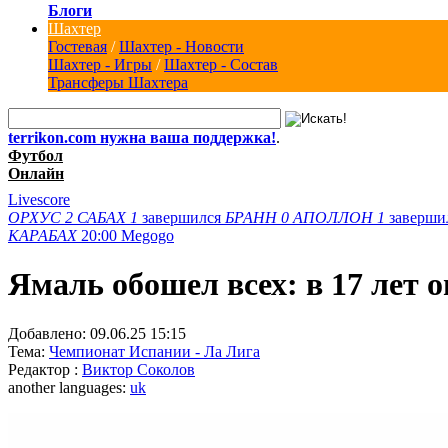
Блоги
Шахтер
Гостевая
/
Шахтер - Новости
Шахтер - Игры
/
Шахтер - Состав
Трансферы Шахтера
terrikon.com нужна ваша поддержка!
.
Футбол
Онлайн
Livescore
ОРХУС
2
САБАХ
1
завершился
БРАНН
0
АПОЛЛОН
1
заверши
КАРАБАХ
20:00
Megogo
Ямаль обошел всех: в 17 лет 
Добавлено:
09.06.25 15:15
Тема:
Чемпионат Испании - Ла Лига
Редактор :
Виктор Соколов
another languages:
uk