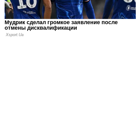
(удар по З
Ламина?)