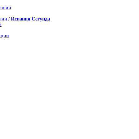
мании
нии
/
Испания Сегунда
и
нции