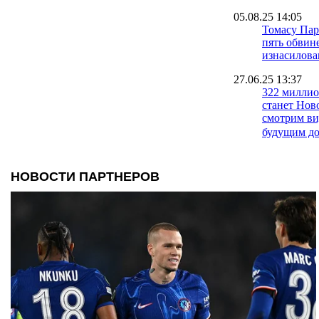
05.08.25 14:05
Томасу Пар
пять обвин
изнасилов
27.06.25 13:37
322 миллио
станет Нов
смотрим ви
будущим д
12.06.25 09:51
Юный украи
в команде 
Лиги
09.06.25 15:15
Ямаль обоше
он - самый
планеты
06.06.25 16:24
Рафинья об
взял Игрок