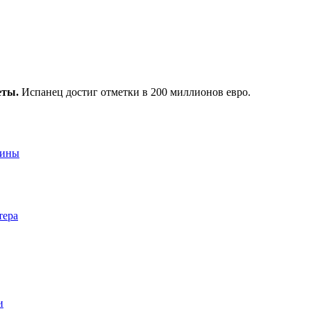
еты.
Испанец достиг отметки в 200 миллионов евро.
аины
тера
и