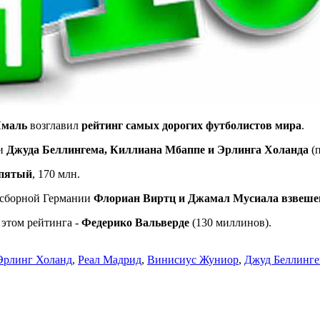
Ямаль
возглавил
рейтинг самых дорогих футболистов мира
.
ди
Джуда Беллингема, Киллиана Мбаппе и Эрлинга Холанда
(п
 пятый
, 170 млн.
о сборной Германии
Флориан Виртц и Джамал Мусиала взвеше
 этом рейтинга -
Федерико Вальверде
(130 миллинов).
Эрлинг Холанд
,
Реал Мадрид
,
Винисиус Жуниор
,
Джуд Беллинг