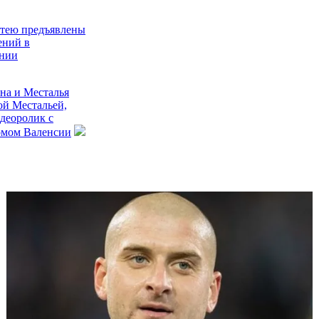
тею предъявлены
ений в
ании
на и Месталья
ой Местальей,
деоролик с
омом Валенсии
нский вингер -
испанской Ла
л всех: в 17 лет
 дорогой игрок
ошел Ямаля и
а года в Испании