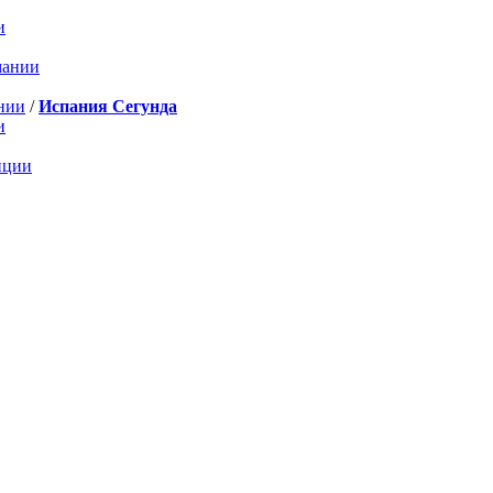
и
мании
нии
/
Испания Сегунда
и
нции