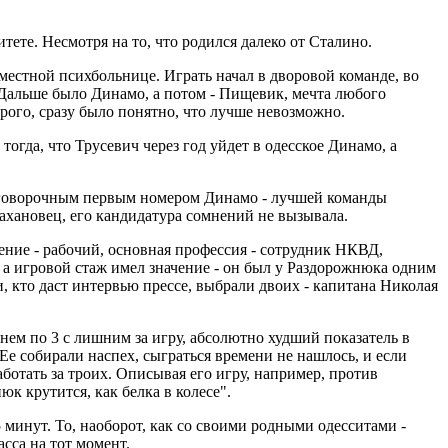
тете. Несмотря на то, что родился далеко от Сталино.
местной психбольнице. Играть начал в дворовой команде, во
 Дальше было Динамо, а потом - Пищевик, мечта любого
орого, сразу было понятно, что лучше невозможно.
огда, что Трусевич через год уйдет в одесское Динамо, а
езоговорочным первым номером Динамо - лучшей команды
ахановец, его кандидатура сомнений не вызывала.
ние - рабочий, основная профессия - сотрудник НКВД,
Ну, а игровой стаж имел значение - он был у Раздорожнюка одним
, кто даст интервью прессе, выбрали двоих - капитана Николая
нем по 3 с лишним за игру, абсолютно худший показатель в
 Ее собирали наспех, сыграться времени не нашлось, и если
аботать за троих. Описывая его игру, например, против
 крутится, как белка в колесе".
5 минут. То, наоборот, как со своими родными одесситами -
сса на тот момент.