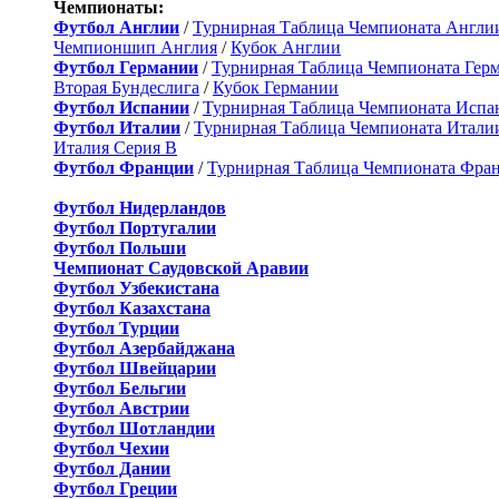
Чемпионаты:
Футбол Англии
/
Турнирная Таблица Чемпионата Англи
Чемпионшип Англия
/
Кубок Англии
Футбол Германии
/
Турнирная Таблица Чемпионата Гер
Вторая Бундеслига
/
Кубок Германии
Футбол Испании
/
Турнирная Таблица Чемпионата Испа
Футбол Италии
/
Турнирная Таблица Чемпионата Итали
Италия Серия B
Футбол Франции
/
Турнирная Таблица Чемпионата Фра
Футбол Нидерландов
Футбол Португалии
Футбол Польши
Чемпионат Саудовской Аравии
Футбол Узбекистана
Футбол Казахстана
Футбол Турции
Футбол Азербайджана
Футбол Швейцарии
Футбол Бельгии
Футбол Австрии
Футбол Шотландии
Футбол Чехии
Футбол Дании
Футбол Греции