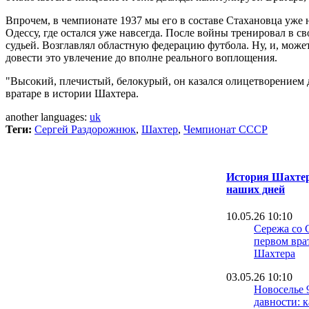
Впрочем, в чемпионате 1937 мы его в составе Стахановца уже
Одессу, где остался уже навсегда. После войны тренировал в 
судьей. Возглавлял областную федерацию футбола. Ну, и, может
довести это увлечение до вполне реального воплощения.
"Высокий, плечистый, белокурый, он казался олицетворением до
вратаре в истории Шахтера.
another languages:
uk
Теги:
Сергей Раздорожнюк
,
Шахтер
,
Чемпионат СССР
История Шахтера
наших дней
10.05.26 10:10
Сережа со 
первом вра
Шахтера
03.05.26 10:10
Новоселье 
давности: 