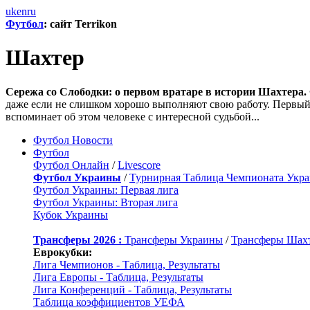
uk
en
ru
Футбол
: сайт Terrikon
Шахтер
Сережа со Слободки: о первом вратаре в истории Шахтера.
даже если не слишком хорошо выполняют свою работу. Первый 
вспоминает об этом человеке с интересной судьбой...
Футбол Новости
Футбол
Футбол Онлайн
/
Livescore
Футбол Украины
/
Турнирная Таблица Чемпионата Укр
Футбол Украины: Первая лига
Футбол Украины: Вторая лига
Кубок Украины
Трансферы 2026 :
Трансферы Украины
/
Трансферы Шах
Еврокубки:
Лига Чемпионов - Таблица, Результаты
Лига Европы - Таблица, Результаты
Лига Конференций - Таблица, Результаты
Таблица коэффициентов УЕФА