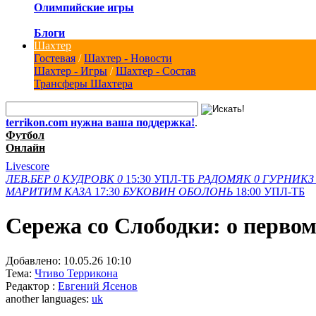
Олимпийские игры
Блоги
Шахтер
Гостевая
/
Шахтер - Новости
Шахтер - Игры
/
Шахтер - Состав
Трансферы Шахтера
terrikon.com нужна ваша поддержка!
.
Футбол
Онлайн
Livescore
ЛЕВ.БЕР
0
КУДРОВК
0
15:30
УПЛ-ТБ
РАДОМЯК
0
ГУРНИКЗ
МАРИТИМ
КАЗА
17:30
БУКОВИН
ОБОЛОНЬ
18:00
УПЛ-ТБ
Сережа со Слободки: о перво
Добавлено:
10.05.26 10:10
Тема:
Чтиво Террикона
Редактор :
Евгений Ясенов
another languages:
uk