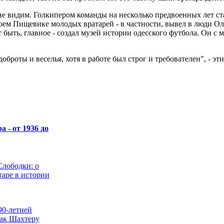
 не видим. Голкипером команды на несколько предвоенных лет 
своем Пищевике молодых вратарей - в частности, вывел в люди О
 быть, главное - создал музей истории одесского футбола. Он с
броты и веселья, хотя в работе был строг и требователен", - э
 - от 1936 до
Слободки: о
таре в истории
90-летней
как Шахтеру