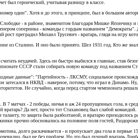
счет был героический, учитывая разницу в классе.
омер один". Хотя и до этого, в принципе, был в большом автори
 Слободке - в районе, знаменитом благодаря Мишке Япончику и 
ренером соперника - команды с гордым названием "Демократы".
й рост преградил Михаил Трусевич - вратарь, глядя на игру кот
ие из Сталино. И оно было принято. Шел 1931 год. Кто же знал т
считать неудачей. Здесь он быстро выбился в главные, став б
емпионате СССР стали собирать новую команду под названием Ст
ыходные данные": "Партийность - ЛКСМУ, социальное происхожде
ак он затесался в НКВД - наверное, потому, что играл в Динамо. 
торитетов. Не случайно, когда перед стартом чемпионата решали
В 7 матчах - 2 победы, ничья и аж 24 пропущенных гола, в сред
ой вратарь? Да нет, просто тот Стахановец был слабой командой.
и таланту, то защита была разболтаной, и вратарю приходилось р
ники прочно обосновались на половине поля гостей, Раздорожнюк
мотива, долго раскачивается - и пропускает два гола в первые 1
очевидно, был не без проблем. Но это был лучший вратарь Донба