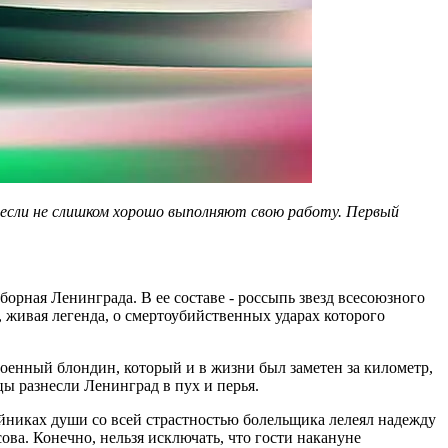
е если не слишком хорошо выполняют свою работу. Первый
орная Ленинграда. В ее составе - россыпь звезд всесоюзного
, живая легенда, о смертоубийственных ударах которого
оенный блондин, который и в жизни был заметен за километр,
вцы разнесли Ленинград в пух и перья.
айниках души со всей страстностью болельщика лелеял надежду
ва. Конечно, нельзя исключать, что гости накануне