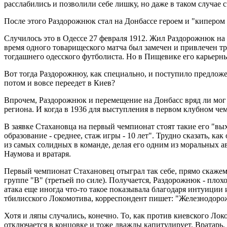
расслабились и позволили себе лишку, но даже в таком случае 
После этого Раздорожнюк стал на Донбассе героем и "кипером н
Случилось это в Одессе 27 февраля 1912. Жил Раздорожнюк на
время одного товарищеского матча был замечен и привлечен т
тогдашнего одесского футболиста. Но в Пищевике его карьерны
Вот тогда Раздорожнюу, как специально, и поступило предложен
потом и вовсе переедет в Киев?
Впрочем, Раздорожнюк и перемещение на Донбасс вряд ли мог 
региона. И когда в 1936 для выступления в первом клубном ч
В заявке Стахановца на первый чемпионат стоят такие его "в
образование - среднее, стаж игры - 10 лет". Трудно сказать, к
из самых солидных в команде, делая его одним из моральных ав
Наумова и вратаря.
Первый чемпионат Стахановец отыграл так себе, прямо скажем. 
группе "В" (третьей по силе). Получается, Раздорожнюк - плох
атака еще иногда что-то такое показывала благодаря интуиции 
тбилисского Локомотива, корреспондент пишет: "Железнодорож
Хотя и ляпы случались, конечно. То, как против киевского Локо
отключается в концовке и тоже дважды капитулирует. Вратарь, 