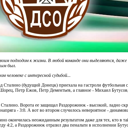
 своим подходом к жизни. В любой команде они выделяются, даж
ным был.
ом человеке с интересной судьбой...
од Сталино (будущий Донецк) приехала на гастроли футбольная сб
 Шорец, Петр Ежов, Петр Дементьев, а главное - Михаил Бутусов
Сталино. Ворота ее защищал Раздорожнюк - высокий, ладно скр
 напряга - 3:0. А вот во втором случилось невероятное - динамо
ино окончилась неожиданным результатом даже для тех, кто в т
 4:2, а Раздорожнюк отразил два пенальти в исполнении Бутусо