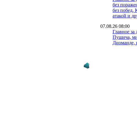
без пораже
без побед, 
атакой и д
07.08.26 08:00
Главное за 
Пушича, м
Диоманде, 
и другие н
06.08.26 08:00
Главное за
возвращает
просит, Са
другие нов
05.08.26 08:00
Главное за 
Лужного, В
Артеты, Са
Трабзонспо
новости
04.08.26 08:00
Главное за 