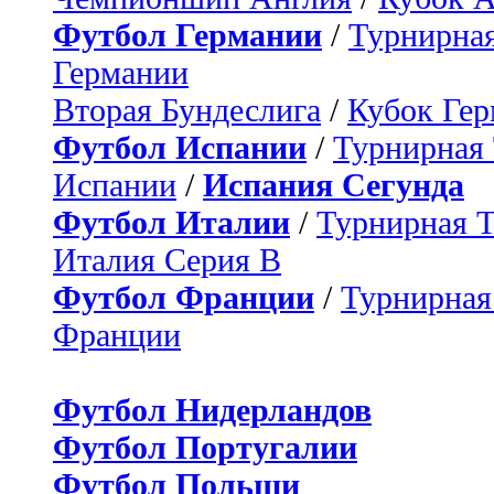
Футбол Германии
/
Турнирная
Германии
Вторая Бундеслига
/
Кубок Ге
Футбол Испании
/
Турнирная
Испании
/
Испания Сегунда
Футбол Италии
/
Турнирная 
Италия Серия B
Футбол Франции
/
Турнирная
Франции
Футбол Нидерландов
Футбол Португалии
Футбол Польши