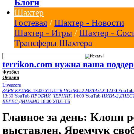
Блоги
Шахтер
Гостевая
/
Шахтер - Новости
Шахтер - Игры
/
Шахтер - Сос
Трансферы Шахтера
terrikon.com нужна ваша подде
Футбол
Онлайн
Livescore
ЗАРЯ
КРИВБ.
13:00
УПЛ-ТБ
ПОЛЕС-2
МЕТАЛ.Х
12:00
YouTub
13:30
YouTub
ПРОБИЙ
ЧЕРНИГ.
14:00
YouTub
НИВА-2
ДНЕСТ
ВЕРЕС
ДИНАМО
18:00
УПЛ-ТБ
Главное за день: Клопп 
выставлен, Яремчук своб