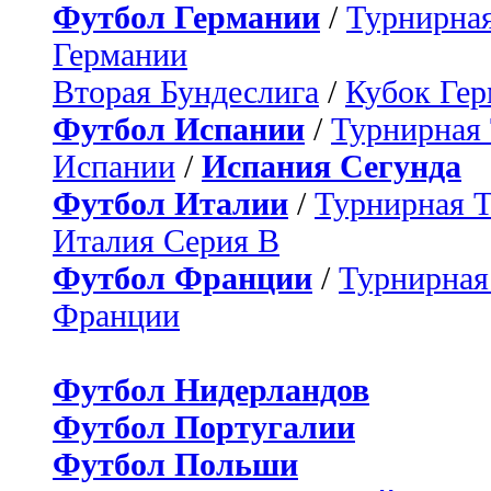
Футбол Германии
/
Турнирная
Германии
Вторая Бундеслига
/
Кубок Ге
Футбол Испании
/
Турнирная
Испании
/
Испания Сегунда
Футбол Италии
/
Турнирная 
Италия Серия B
Футбол Франции
/
Турнирная
Франции
Футбол Нидерландов
Футбол Португалии
Футбол Польши