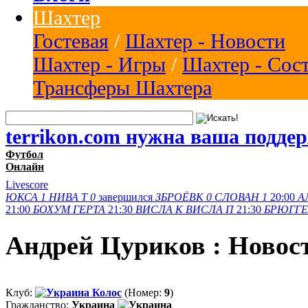
Шахтер
Гостевая
/
Шахтер - Новости
Шахтер - Игры
/
Шахтер - Сос
Трансферы Шахтера
terrikon.com нужна ваша подде
Футбол
Онлайн
Livescore
ЮКСА
1
НИВА Т
0
завершился
ЗБРОЁВК
0
СЛОВАН
1
20:00
А
21:00
БОХУМ
ГЕРТА
21:30
ВИСЛА K
ВИСЛА П
21:30
БРЮГГЕ
Андрей Цуриков : Новос
Клуб:
Колос
(Номер:
9
)
Гражданство:
Украина