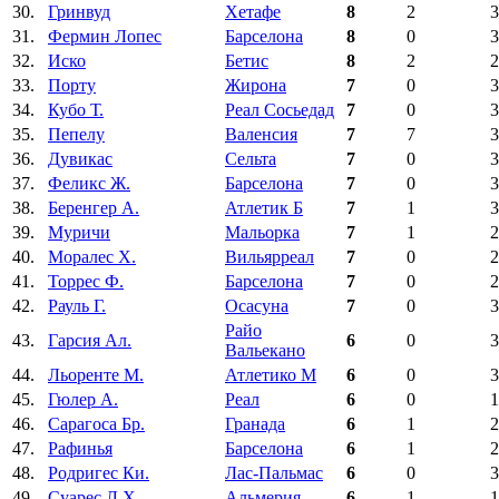
30.
Гринвуд
Хетафе
8
2
3
31.
Фермин Лопес
Барселона
8
0
3
32.
Иско
Бетис
8
2
2
33.
Порту
Жирона
7
0
3
34.
Кубо Т.
Реал Сосьедад
7
0
3
35.
Пепелу
Валенсия
7
7
3
36.
Дувикас
Сельта
7
0
3
37.
Феликс Ж.
Барселона
7
0
3
38.
Беренгер А.
Атлетик Б
7
1
3
39.
Муричи
Мальорка
7
1
2
40.
Моралес Х.
Вильярреал
7
0
2
41.
Торрес Ф.
Барселона
7
0
2
42.
Рауль Г.
Осасуна
7
0
3
Райо
43.
Гарсия Ал.
6
0
3
Вальекано
44.
Льоренте М.
Атлетико М
6
0
3
45.
Гюлер А.
Реал
6
0
1
46.
Сарагоса Бр.
Гранада
6
1
2
47.
Рафинья
Барселона
6
1
2
48.
Родригес Ки.
Лас-Пальмас
6
0
3
49.
Суарес Л.Х.
Альмерия
6
1
1