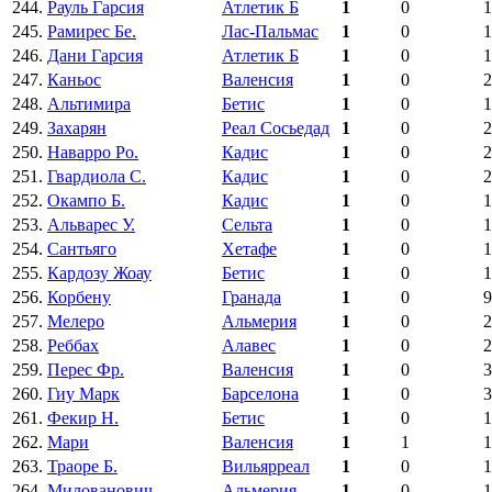
244.
Рауль Гарсия
Атлетик Б
1
0
1
245.
Рамирес Бе.
Лас-Пальмас
1
0
1
246.
Дани Гарсия
Атлетик Б
1
0
1
247.
Каньос
Валенсия
1
0
2
248.
Альтимира
Бетис
1
0
1
249.
Захарян
Реал Сосьедад
1
0
2
250.
Наварро Ро.
Кадис
1
0
2
251.
Гвардиола С.
Кадис
1
0
2
252.
Окампо Б.
Кадис
1
0
1
253.
Альварес У.
Сельта
1
0
1
254.
Сантьяго
Хетафе
1
0
1
255.
Кардозу Жоау
Бетис
1
0
1
256.
Корбену
Гранада
1
0
9
257.
Мелеро
Альмерия
1
0
2
258.
Реббах
Алавес
1
0
2
259.
Перес Фр.
Валенсия
1
0
3
260.
Гиу Марк
Барселона
1
0
3
261.
Фекир Н.
Бетис
1
0
1
262.
Мари
Валенсия
1
1
1
263.
Траоре Б.
Вильярреал
1
0
1
264.
Милованович
Альмерия
1
0
1