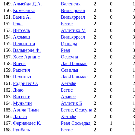
149.
Алмейда Д.А.
Валенсия
2
0
1
150.
Комесанья
Вильярреал
2
0
2
151.
Баэна А.
Вильярреал
2
0
3
152.
Рока
Бетис
2
0
2
153.
Витсель
Атлетико М
2
0
3
154.
Ахомаш
Вильярреал
2
0
3
155.
Пельистри
Гранада
2
0
1
156.
Вальверде Ф.
Реал
2
0
3
157.
Хосе Арнаис
Осасуна
2
0
2
158.
Виера
Лас-Пальмас
2
2
2
159.
Ракитич
Севилья
2
0
1
160.
Пехиньо
Лас-Пальмас
2
0
1
161.
Родригес О.
Хетафе
2
0
2
162.
Диао
Бетис
2
0
1
163.
Висенте
Алавес
2
0
7
164.
Муньяин
Атлетик Б
2
0
1
165.
Авила Чими
Бетис
,
Осасуна
2
0
2
166.
Латаса
Хетафе
2
0
3
167.
Фернандес К.
Реал Сосьедад
2
1
1
168.
Руибаль
Бетис
2
0
1