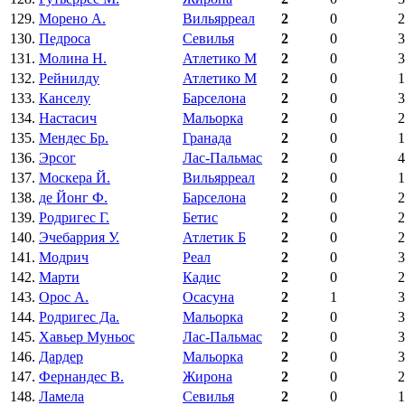
129.
Морено А.
Вильярреал
2
0
2
130.
Педроса
Севилья
2
0
3
131.
Молина Н.
Атлетико М
2
0
3
132.
Рейнилду
Атлетико М
2
0
1
133.
Канселу
Барселона
2
0
3
134.
Настасич
Мальорка
2
0
2
135.
Мендес Бр.
Гранада
2
0
1
136.
Эрсог
Лас-Пальмас
2
0
4
137.
Москера Й.
Вильярреал
2
0
1
138.
де Йонг Ф.
Барселона
2
0
2
139.
Родригес Г.
Бетис
2
0
2
140.
Эчебаррия У.
Атлетик Б
2
0
2
141.
Модрич
Реал
2
0
3
142.
Марти
Кадис
2
0
2
143.
Орос А.
Осасуна
2
1
3
144.
Родригес Да.
Мальорка
2
0
3
145.
Хавьер Муньос
Лас-Пальмас
2
0
3
146.
Дардер
Мальорка
2
0
3
147.
Фернандес В.
Жирона
2
0
2
148.
Ламела
Севилья
2
0
1