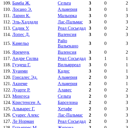
109.
Бамба Ж.
Сельта
3
0
2
110.
Лосано Э.
Альмерия
3
0
1
111.
Ларин К.
Мальорка
3
0
3
112.
Эль-Хаддади
Лас-Пальмас
3
0
3
113.
Садик У.
Реал Сосьедад
3
0
2
114.
Лопес Д.
Валенсия
3
0
3
Райо
115.
Камельо
3
0
3
Вальекано
116.
Яремчук
Валенсия
3
0
2
117.
Андре Силва
Реал Сосьедад
3
1
1
118.
Гуэдеш Г.
Вильярреал
3
0
1
119.
Хуанми
Кадис
3
0
1
120.
Гонсалес Эд.
Альмерия
2
0
3
121.
Акиеме
Альмерия
2
0
1
122.
Дуарте Р.
Алавес
2
0
2
123.
Мингеса
Сельта
2
0
3
124.
Кристенсен А.
Барселона
2
0
3
125.
Альварес Г.
Хетафе
2
0
3
126.
Суарес Алекс
Лас-Пальмас
2
0
3
127.
Ле Норман
Реал Сосьедад
2
0
3
128.
Гутьеррес М.
Жирона
2
0
3