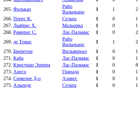
Райо
265.
Фалькао
1
1
2
Вальекано
266.
Перес К.
Сельта
1
0
1
267.
Льябрес Х.
Мальорка
1
0
1
268.
Рамирес С.
Лас-Пальмас
1
0
2
Райо
269.
де Томас
1
1
2
Вальекано
270.
Бреретон
Вильярреал
1
0
1
271.
Каба
Лас-Пальмас
1
0
1
272.
Кристиан Эррера
Лас-Пальмас
1
0
8
273.
Аресо
Гранада
1
0
1
274.
Симеоне Д-о
Алавес
1
0
1
275.
Альенде
Сельта
1
0
1