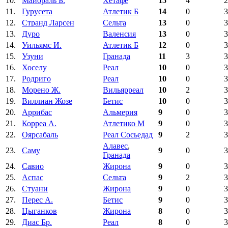
10.
Майораль Б.
Хетафе
15
4
2
11.
Гурусета
Атлетик Б
14
0
3
12.
Странд Ларсен
Сельта
13
0
3
13.
Дуро
Валенсия
13
0
3
14.
Уильямс И.
Атлетик Б
12
0
3
15.
Узуни
Гранада
11
3
3
16.
Хоселу
Реал
10
0
3
17.
Родриго
Реал
10
0
3
18.
Морено Ж.
Вильярреал
10
2
3
19.
Виллиан Жозе
Бетис
10
0
3
20.
Аррибас
Альмерия
9
0
3
21.
Корреа А.
Атлетико М
9
0
3
22.
Оярсабаль
Реал Сосьедад
9
2
3
Алавес
,
23.
Саму
9
0
3
Гранада
24.
Савио
Жирона
9
0
3
25.
Аспас
Сельта
9
2
3
26.
Стуани
Жирона
9
0
3
27.
Перес А.
Бетис
9
0
3
28.
Цыганков
Жирона
8
0
3
29.
Диас Бр.
Реал
8
0
3