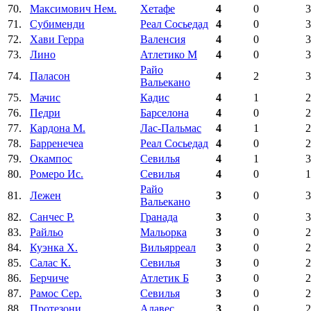
70.
Максимович Нем.
Хетафе
4
0
3
71.
Субименди
Реал Сосьедад
4
0
3
72.
Хави Герра
Валенсия
4
0
3
73.
Лино
Атлетико М
4
0
3
Райо
74.
Паласон
4
2
3
Вальекано
75.
Мачис
Кадис
4
1
2
76.
Педри
Барселона
4
0
2
77.
Кардона М.
Лас-Пальмас
4
1
2
78.
Барренечеа
Реал Сосьедад
4
0
2
79.
Окампос
Севилья
4
1
3
80.
Ромеро Ис.
Севилья
4
0
1
Райо
81.
Лежен
3
0
3
Вальекано
82.
Санчес Р.
Гранада
3
0
3
83.
Райльо
Мальорка
3
0
2
84.
Куэнка Х.
Вильярреал
3
0
2
85.
Салас К.
Севилья
3
0
2
86.
Берчиче
Атлетик Б
3
0
2
87.
Рамос Сер.
Севилья
3
0
2
88.
Протезони
Алавес
3
0
2