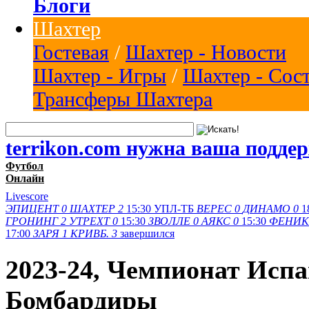
Блоги
Шахтер
Гостевая
/
Шахтер - Новости
Шахтер - Игры
/
Шахтер - Сос
Трансферы Шахтера
terrikon.com нужна ваша подде
Футбол
Онлайн
Livescore
ЭПИЦЕНТ
0
ШАХТЕР
2
15:30
УПЛ-ТБ
ВЕРЕС
0
ДИНАМО
0
1
ГРОНИНГ
2
УТРЕХТ
0
15:30
ЗВОЛЛЕ
0
АЯКС
0
15:30
ФЕНИК
17:00
ЗАРЯ
1
КРИВБ.
3
завершился
2023-24, Чемпионат Испа
Бомбардиры