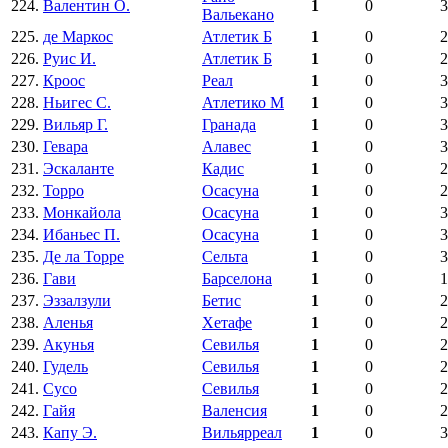
224.
Валентин О.
1
0
3
Вальекано
225.
де Маркос
Атлетик Б
1
0
2
226.
Руис И.
Атлетик Б
1
0
2
227.
Кроос
Реал
1
0
3
228.
Ньигес С.
Атлетико М
1
0
3
229.
Вильяр Г.
Гранада
1
0
3
230.
Гевара
Алавес
1
0
3
231.
Эскаланте
Кадис
1
0
2
232.
Торро
Осасуна
1
0
2
233.
Монкайола
Осасуна
1
0
3
234.
Ибаньес П.
Осасуна
1
0
3
235.
Де ла Торре
Сельта
1
0
3
236.
Гави
Барселона
1
0
1
237.
Эззалзули
Бетис
1
0
2
238.
Аленья
Хетафе
1
0
2
239.
Акунья
Севилья
1
0
2
240.
Гудель
Севилья
1
0
2
241.
Сусо
Севилья
1
0
2
242.
Гайя
Валенсия
1
0
2
243.
Капу Э.
Вильярреал
1
0
3