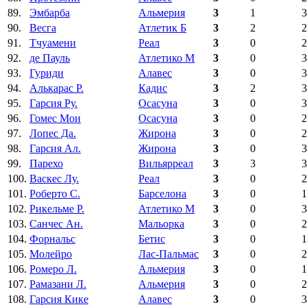
89.
Эмбарба
Альмерия
3
1
3
90.
Весга
Атлетик Б
3
2
2
91.
Тчуамени
Реал
3
0
2
92.
де Пауль
Атлетико М
3
0
3
93.
Гуриди
Алавес
3
0
3
94.
Алькарас Р.
Кадис
3
2
3
95.
Гарсия Ру.
Осасуна
3
0
3
96.
Гомес Мои
Осасуна
3
0
2
97.
Лопес Да.
Жирона
3
0
2
98.
Гарсия Ал.
Жирона
3
0
3
99.
Парехо
Вильярреал
3
3
3
100.
Васкес Лу.
Реал
3
0
2
101.
Роберто С.
Барселона
3
0
1
102.
Рикельме Р.
Атлетико М
3
0
3
103.
Санчес Ан.
Мальорка
3
0
2
104.
Форнальс
Бетис
3
0
1
105.
Молейро
Лас-Пальмас
3
0
2
106.
Ромеро Л.
Альмерия
3
0
1
107.
Рамазани Л.
Альмерия
3
0
2
108.
Гарсия Кике
Алавес
3
0
3