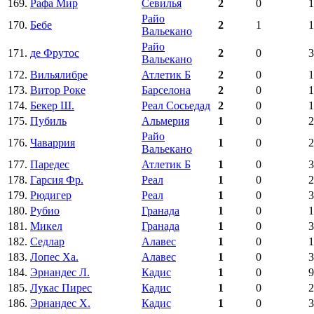
169.
Рафа Мир
Севилья
2
0
1
Райо
170.
Бебе
2
1
1
Вальекано
Райо
171.
де Фрутос
2
0
3
Вальекано
172.
Вильялибре
Атлетик Б
2
0
1
173.
Витор Роке
Барселона
2
0
1
174.
Бекер Ш.
Реал Сосьедад
2
0
1
175.
Пубиль
Альмерия
1
0
2
Райо
176.
Чаваррия
1
0
2
Вальекано
177.
Паредес
Атлетик Б
1
0
3
178.
Гарсия Фр.
Реал
1
0
2
179.
Рюдигер
Реал
1
0
3
180.
Рубио
Гранада
1
0
1
181.
Микел
Гранада
1
0
3
182.
Седлар
Алавес
1
0
1
183.
Лопес Ха.
Алавес
1
0
3
184.
Эрнандес Л.
Кадис
1
0
9
185.
Лукас Пирес
Кадис
1
0
2
186.
Эрнандес Х.
Кадис
1
0
3