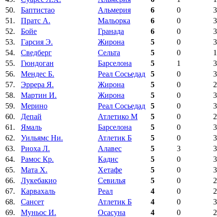
50.
Баптистао
Альмерия
6
0
3
51.
Пратс А.
Мальорка
6
0
3
52.
Бойе
Гранада
6
0
3
53.
Гарсия Э.
Жирона
5
0
3
54.
Сведберг
Сельта
5
0
1
55.
Гюндоган
Барселона
5
1
3
56.
Мендес Б.
Реал Сосьедад
5
0
3
57.
Эррера Я.
Жирона
5
0
2
58.
Мартин И.
Жирона
5
0
3
59.
Мерино
Реал Сосьедад
5
0
3
60.
Депай
Атлетико М
5
0
2
61.
Ямаль
Барселона
5
0
3
62.
Уильямс Ни.
Атлетик Б
5
0
3
63.
Риоха Л.
Алавес
5
3
3
64.
Рамос Кр.
Кадис
5
0
3
65.
Мата Х.
Хетафе
5
0
3
66.
Лукебакио
Севилья
5
0
2
67.
Карвахаль
Реал
4
0
2
68.
Сансет
Атлетик Б
4
0
3
69.
Муньос И.
Осасуна
4
0
2