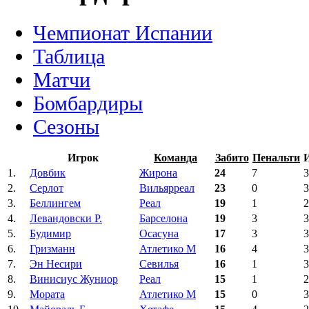
Чемпионат Испании
Таблица
Матчи
Бомбардиры
Сезоны
Игрок
Команда
Забито
Пенальти
1.
Довбик
Жирона
24
7
3
2.
Серлот
Вильярреал
23
0
3
3.
Беллингем
Реал
19
1
2
4.
Левандовски Р.
Барселона
19
3
3
5.
Будимир
Осасуна
17
3
3
6.
Гризманн
Атлетико М
16
4
3
7.
Эн Несири
Севилья
16
1
3
8.
Винисиус Жуниор
Реал
15
1
2
9.
Мората
Атлетико М
15
0
3