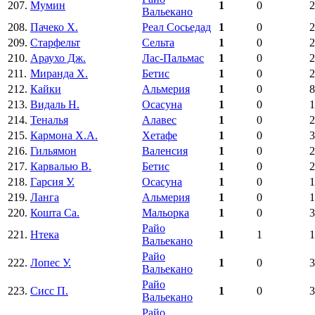
207.
Мумин
1
0
2
Вальекано
208.
Пачеко Х.
Реал Сосьедад
1
0
2
209.
Старфельт
Сельта
1
0
2
210.
Араухо Дж.
Лас-Пальмас
1
0
2
211.
Миранда Х.
Бетис
1
0
2
212.
Кайки
Альмерия
1
0
8
213.
Видаль Н.
Осасуна
1
0
1
214.
Теналья
Алавес
1
0
2
215.
Кармона Х.А.
Хетафе
1
0
3
216.
Гильямон
Валенсия
1
0
2
217.
Карвалью В.
Бетис
1
0
2
218.
Гарсия У.
Осасуна
1
0
1
219.
Ланга
Альмерия
1
0
1
220.
Кошта Са.
Мальорка
1
0
3
Райо
221.
Нтека
1
1
1
Вальекано
Райо
222.
Лопес У.
1
0
3
Вальекано
Райо
223.
Сисс П.
1
0
3
Вальекано
Райо