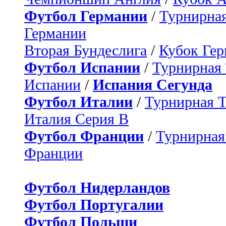
Футбол Германии
/
Турнирная
Германии
Вторая Бундеслига
/
Кубок Ге
Футбол Испании
/
Турнирная
Испании
/
Испания Сегунда
Футбол Италии
/
Турнирная 
Италия Серия B
Футбол Франции
/
Турнирная
Франции
Футбол Нидерландов
Футбол Португалии
Футбол Польши