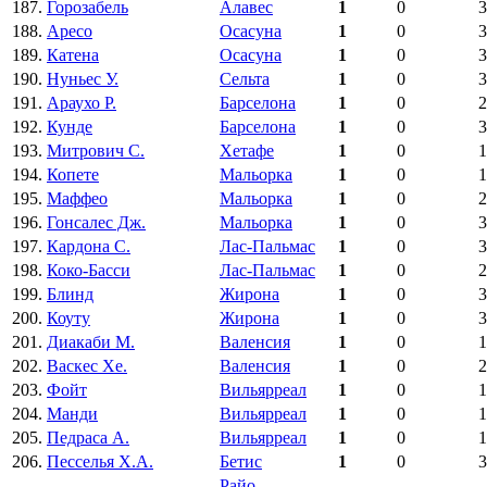
187.
Горозабель
Алавес
1
0
3
188.
Аресо
Осасуна
1
0
3
189.
Катена
Осасуна
1
0
3
190.
Нуньес У.
Сельта
1
0
3
191.
Араухо Р.
Барселона
1
0
2
192.
Кунде
Барселона
1
0
3
193.
Митрович С.
Хетафе
1
0
1
194.
Копете
Мальорка
1
0
1
195.
Маффео
Мальорка
1
0
2
196.
Гонсалес Дж.
Мальорка
1
0
3
197.
Кардона С.
Лас-Пальмас
1
0
3
198.
Коко-Басси
Лас-Пальмас
1
0
2
199.
Блинд
Жирона
1
0
3
200.
Коуту
Жирона
1
0
3
201.
Диакаби М.
Валенсия
1
0
1
202.
Васкес Хе.
Валенсия
1
0
2
203.
Фойт
Вильярреал
1
0
1
204.
Манди
Вильярреал
1
0
1
205.
Педраса А.
Вильярреал
1
0
1
206.
Песселья Х.А.
Бетис
1
0
3
Райо