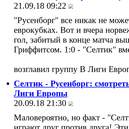
21.09.18 09:22
"Русенборг" все никак не може
еврокубках. Вот и вчера норв
гол, забитый в конце матча в
Гриффитсом. 1:0 - "Селтик" вм
возглавил группу B Лиги Евр
Селтик - Русенборг: смотре
Лиги Европы
20.09.18 21:30
Маловероятно, но факт - "Селт
играют друг против друга! Эти