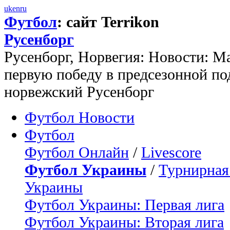
uk
en
ru
Футбол
: сайт Terrikon
Русенборг
Русенборг, Норвегия: Новости: 
первую победу в предсезонной по
норвежский Русенборг
Футбол Новости
Футбол
Футбол Онлайн
/
Livescore
Футбол Украины
/
Турнирная
Украины
Футбол Украины: Первая лига
Футбол Украины: Вторая лига