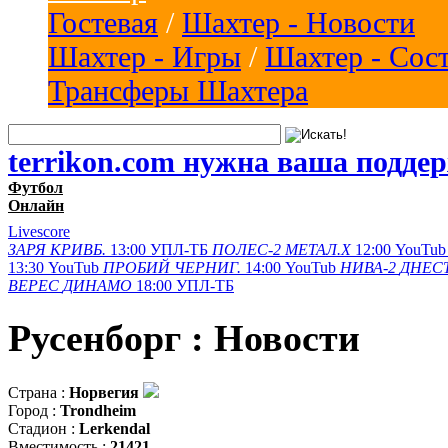
Гостевая
/
Шахтер - Новости
Шахтер - Игры
/
Шахтер - Сос
Трансферы Шахтера
terrikon.com нужна ваша подде
Футбол
Онлайн
Livescore
ЗАРЯ
КРИВБ.
13:00
УПЛ-ТБ
ПОЛЕС-2
МЕТАЛ.Х
12:00
YouTub
13:30
YouTub
ПРОБИЙ
ЧЕРНИГ.
14:00
YouTub
НИВА-2
ДНЕСТ
ВЕРЕС
ДИНАМО
18:00
УПЛ-ТБ
Русенборг : Новости
Страна :
Норвегия
Город :
Trondheim
Стадион :
Lerkendal
Вместимость :
21421