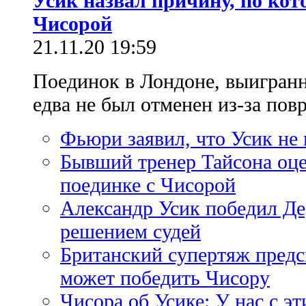
Усик назвал причину, по кот
Чисорой
21.11.20 19:59
Поединок в Лондоне, выигран
едва не был отменен из-за пов
Фьюри заявил, что Усик не
Бывший тренер Тайсона оце
поединке с Чисорой
Александр Усик победил Д
решением судей
Британский супертяж предск
может победить Чисору
Чисора об Усике: У нас с э