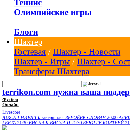
Теннис
Олимпийские игры
Блоги
Шахтер
Гостевая
/
Шахтер - Новости
Шахтер - Игры
/
Шахтер - Сос
Трансферы Шахтера
terrikon.com нужна ваша подде
Футбол
Онлайн
Livescore
ЮКСА
1
НИВА Т
0
завершился
ЗБРОЁВК
СЛОВАН
20:00
АЛЬТ
ГЕРТА
21:30
ВИСЛА K
ВИСЛА П
21:30
БРЮГГЕ
КОРТРЕЙ
21