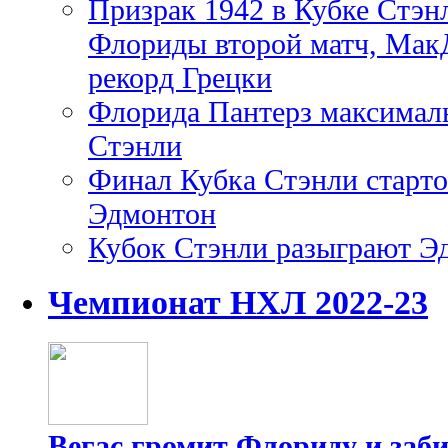
Призрак 1942 в Кубке Стэн
Флориды второй матч, Мак
рекорд Грецки
Флорида Пантерз максималь
Стэнли
Финал Кубка Стэнли старто
Эдмонтон
Кубок Стэнли разыграют Э
Чемпионат НХЛ 2022-23
Вегас громит Флориду и заби