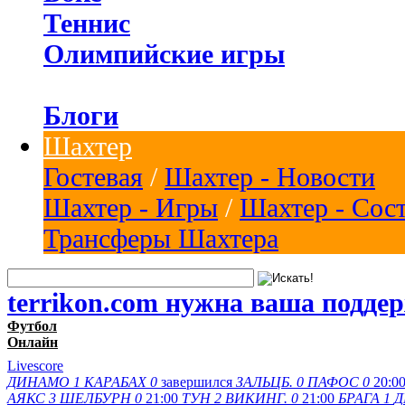
Теннис
Олимпийские игры
Блоги
Шахтер
Гостевая
/
Шахтер - Новости
Шахтер - Игры
/
Шахтер - Сос
Трансферы Шахтера
terrikon.com нужна ваша подде
Футбол
Онлайн
Livescore
ДИНАМО
1
КАРАБАХ
0
завершился
ЗАЛЬЦБ.
0
ПАФОС
0
20:0
АЯКС
3
ШЕЛБУРН
0
21:00
ТУН
2
ВИКИНГ.
0
21:00
БРАГА
1
Д