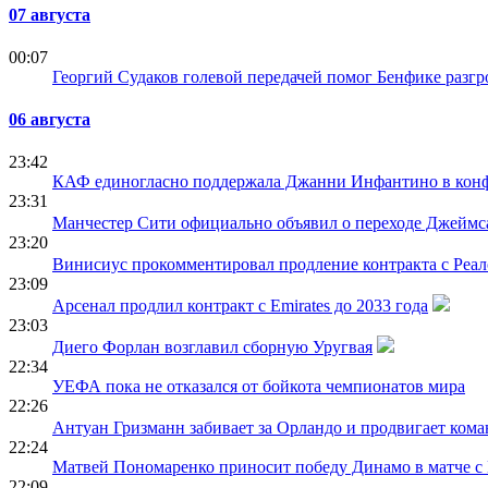
07 августа
00:07
Георгий Судаков голевой передачей помог Бенфике разг
06 августа
23:42
КАФ единогласно поддержала Джанни Инфантино в ко
23:31
Манчестер Сити официально объявил о переходе Джеймс
23:20
Винисиус прокомментировал продление контракта с Реа
23:09
Арсенал продлил контракт с Emirates до 2033 года
23:03
Диего Форлан возглавил сборную Уругвая
22:34
УЕФА пока не отказался от бойкота чемпионатов мира
22:26
Антуан Гризманн забивает за Орландо и продвигает кома
22:24
Матвей Пономаренко приносит победу Динамо в матче с
22:09