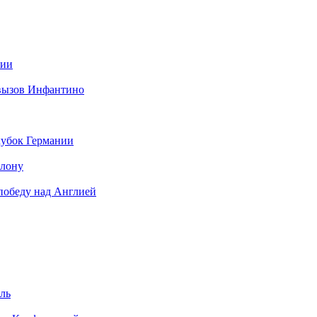
нии
 вызов Инфантино
кубок Германии
елону
 победу над Англией
ель