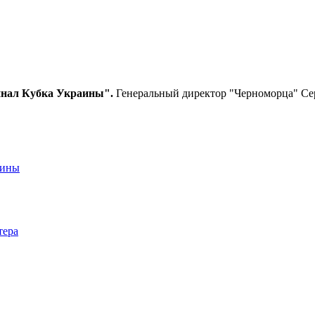
инал Кубка Украины".
Генеральный директор "Черноморца" Се
аины
тера