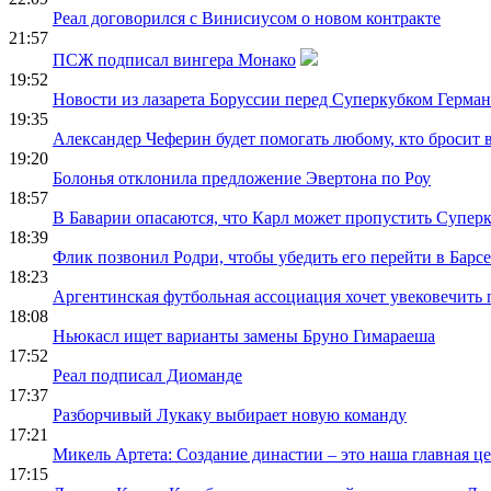
Реал договорился с Винисиусом о новом контракте
21:57
ПСЖ подписал вингера Монако
19:52
Новости из лазарета Боруссии перед Суперкубком Герма
19:35
Александер Чеферин будет помогать любому, кто бросит
19:20
Болонья отклонила предложение Эвертона по Роу
18:57
В Баварии опасаются, что Карл может пропустить Супер
18:39
Флик позвонил Родри, чтобы убедить его перейти в Барс
18:23
Аргентинская футбольная ассоциация хочет увековечить
18:08
Ньюкасл ищет варианты замены Бруно Гимараеша
17:52
Реал подписал Диоманде
17:37
Разборчивый Лукаку выбирает новую команду
17:21
Микель Артета: Создание династии – это наша главная ц
17:15