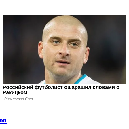
уск
ницкий: Никаких
а проведение игр
е было
ницкий: В
Хочолавы была
я опция