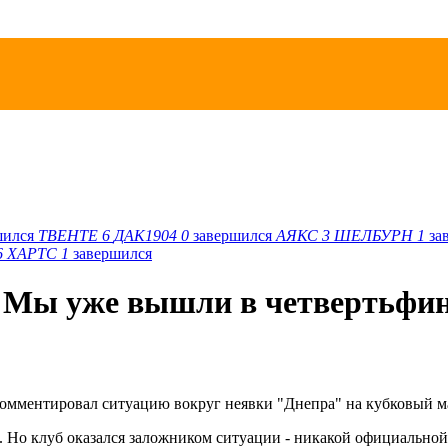
шился
ТВЕНТЕ
6
ДАК1904
0
завершился
АЯКС
3
ШЕЛБУРН
1
за
6
ХАРТС
1
завершился
"Мы уже вышли в четвертьфи
мментировал ситуацию вокруг неявки "Днепра" на кубковый ма
и. Но клуб оказался заложником ситуации - никакой официально