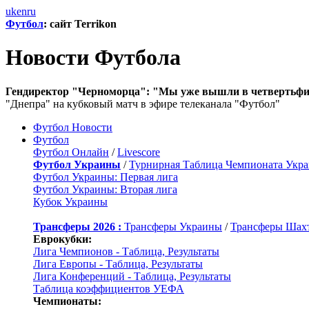
uk
en
ru
Футбол
: сайт Terrikon
Новости Футбола
Гендиректор "Черноморца": "Мы уже вышли в четвертьф
"Днепра" на кубковый матч в эфире телеканала "Футбол"
Футбол Новости
Футбол
Футбол Онлайн
/
Livescore
Футбол Украины
/
Турнирная Таблица Чемпионата Укр
Футбол Украины: Первая лига
Футбол Украины: Вторая лига
Кубок Украины
Трансферы 2026 :
Трансферы Украины
/
Трансферы Шах
Еврокубки:
Лига Чемпионов - Таблица, Результаты
Лига Европы - Таблица, Результаты
Лига Конференций - Таблица, Результаты
Таблица коэффициентов УЕФА
Чемпионаты: