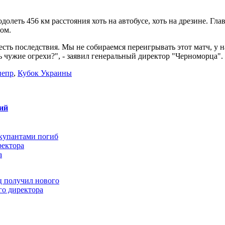
олеть 456 км расстояния хоть на автобусе, хоть на дрезине. Гл
сом.
е есть последствия. Мы не собираемся переигрывать этот матч, у н
 чужие огрехи?", - заявил генеральный директор "Черноморца".
непр
,
Кубок Украины
ий
ккупантами погиб
ректора
а
 получил нового
го директора
льнение
? Он просто