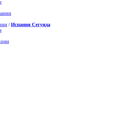
и
мании
нии
/
Испания Сегунда
и
нции