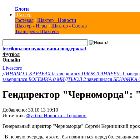
Блоги
Шахтер
Гостевая
/
Шахтер - Новости
Шахтер - Игры
/
Шахтер - Состав
Трансферы Шахтера
terrikon.com нужна ваша поддержка!
.
Футбол
Онлайн
Livescore
ДИНАМО
1
КАРАБАХ
0
завершился
ПАОК
0
АНДЕРЛ.
1
завер
завершился
БОГЕМИА
0
МИДТЬЮЛ
2
завершился
БЕНФИКА
Гендиректор "Черноморца": 
Добавлено:
30.10.13 19:10
Источник:
Футбол Новости - Террикон
Генеральный директор "Черноморца" Сергей Керницикий проко
"В первую очередь, я хотел бы извиниться перед болельщикам