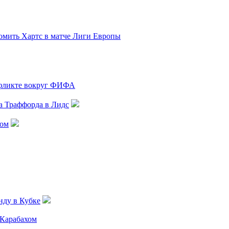
ромить Хартс в матче Лиги Европы
нфликте вокруг ФИФА
а Траффорда в Лидс
лом
нду в Кубке
 Карабахом