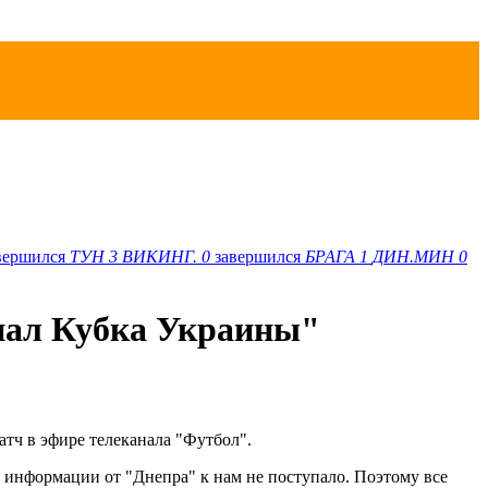
вершился
ТУН
3
ВИКИНГ.
0
завершился
БРАГА
1
ДИН.МИН
0
нал Кубка Украины"
тч в эфире телеканала "Футбол".
й информации от "Днепра" к нам не поступало. Поэтому все