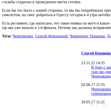
службы стадиона к проведению матча готовы.
Если бы это было с нашей стороны, то мы бы попробовали преод
самолетом, но смог добраться в Одессу сегодня в 4 утра автобу
Есть регламент, где написано, что такое неявка на матч и каки
где мы уже вышли в 1/4 финала. Почему мы должны исправлять
Теги:
Черноморец
,
Сергей Керницкий
,
Чемпионат Украины
,
Д
Сергей Керницк
23.11.22 14:35
В боях с о
сын экс-ди
Черноморц
02.06.17 11:35
Черноморец
генерально
29.05.17 11:21
Бабич: Уво
Керницкого