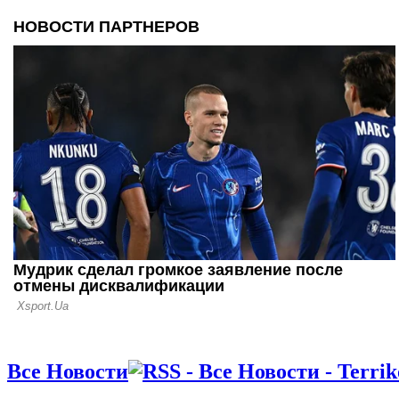
ушел в отп
15.05.17 10:07
Сергей Кер
запретов н
в Одессе н
12.04.17 16:00
Сергей Кер
контракте 
специальна
Все Новости