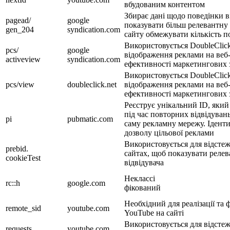
вбудованим контентом
Збирає дані щодо поведінки ві
pagead/
google
показувати більш релевантну 
gen_204
syndication.com
сайту обмежувати кількість по
Використовується DoubleClic
pcs/
google
відображення реклами на веб-
activeview
syndication.com
ефективності маркетингових 
Використовується DoubleClic
pcs/view
doubleclick.net
відображення реклами на веб-
ефективності маркетингових 
Реєструє унікальний ID, який
під час повторних відвідувань
pi
pubmatic.com
саму рекламну мережу. Іденти
дозволу цільової реклами
Використовується для відстеже
prebid.
сайтах, щоб показувати релев
cookieTest
відвідувача
Неклассі
rc::h
google.com
фікований
Необхідний для реалізації та 
remote_sid
youtube.com
YouTube на сайті
Використовується для відстеж
requests
youtube.com