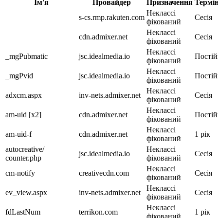
Ім'я
Провайдер
Призначення
Термін
Неклассі
s-cs.rmp.rakuten.com
Сесія
фікований
Неклассі
cdn.admixer.net
Сесія
фікований
Неклассі
_mgPubmatic
jsc.idealmedia.io
Постій
фікований
Неклассі
_mgPvid
jsc.idealmedia.io
Постій
фікований
Неклассі
adxcm.aspx
inv-nets.admixer.net
Сесія
фікований
Неклассі
am-uid [x2]
cdn.admixer.net
Постій
фікований
Неклассі
am-uid-f
cdn.admixer.net
1 рік
фікований
autocreative/
Неклассі
jsc.idealmedia.io
Сесія
counter.php
фікований
Неклассі
cm-notify
creativecdn.com
Сесія
фікований
Неклассі
ev_view.aspx
inv-nets.admixer.net
Сесія
фікований
Неклассі
fdLastNum
terrikon.com
1 рік
фікований