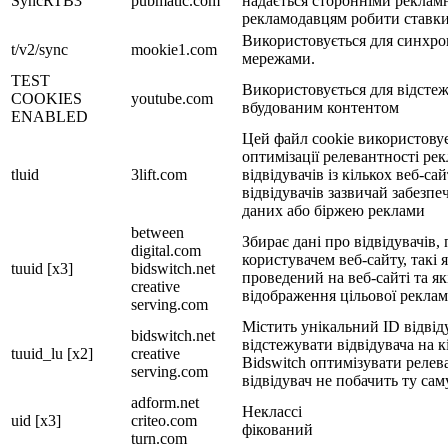
SyncRTB3
pubmatic.com
надається сторонніми реклам
рекламодавцям робити ставки
Використовується для синхрон
t/v2/sync
mookie1.com
мережами.
TEST
Використовується для відстеж
COOKIES
youtube.com
вбудованим контентом
ENABLED
Цей файл cookie використовуєт
оптимізації релевантності ре
tluid
3lift.com
відвідувачів із кількох веб-с
відвідувачів зазвичай забезп
даних або біржею реклами
between
Збирає дані про відвідувачів, 
digital.com
користувачем веб-сайту, такі я
tuuid [x3]
bidswitch.net
проведений на веб-сайті та як
creative
відображення цільової рекла
serving.com
Містить унікальний ID відвід
bidswitch.net
відстежувати відвідувача на к
tuuid_lu [x2]
creative
Bidswitch оптимізувати релев
serving.com
відвідувач не побачить ту сам
adform.net
Неклассі
uid [x3]
criteo.com
фікований
turn.com