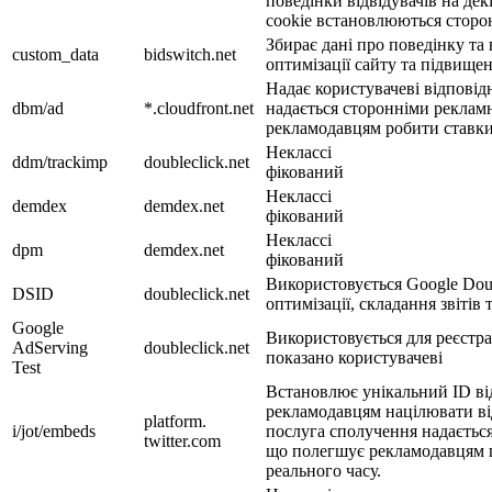
поведінки відвідувачів на де
cookie встановлюються сторо
Збирає дані про поведінку та
custom_data
bidswitch.net
оптимізації сайту та підвищен
Надає користувачеві відповід
dbm/ad
*.cloudfront.net
надається сторонніми реклам
рекламодавцям робити ставки
Неклассі
ddm/trackimp
doubleclick.net
фікований
Неклассі
demdex
demdex.net
фікований
Неклассі
dpm
demdex.net
фікований
Використовується Google Doub
DSID
doubleclick.net
оптимізації, складання звітів
Google
Використовується для реєстра
AdServing
doubleclick.net
показано користувачеві
Test
Встановлює унікальний ID від
рекламодавцям націлювати від
platform.
i/jot/embeds
послуга сполучення надаєтьс
twitter.com
що полегшує рекламодавцям п
реального часу.