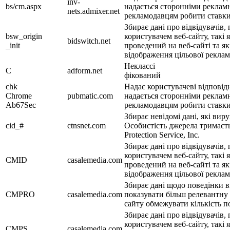
inv-
bs/cm.aspx
надається сторонніми реклам
nets.admixer.net
рекламодавцям робити ставки
Збирає дані про відвідувачів, 
bsw_origin
користувачем веб-сайту, такі я
bidswitch.net
_init
проведений на веб-сайті та як
відображення цільової рекла
Неклассі
C
adform.net
фікований
chk
Надає користувачеві відповід
Chrome
pubmatic.com
надається сторонніми реклам
Ab67Sec
рекламодавцям робити ставки 
Збирає невідомі дані, які вир
cid_#
ctnsnet.com
Особистість джерела тримаєть
Protection Service, Inc.
Збирає дані про відвідувачів, 
користувачем веб-сайту, такі я
CMID
casalemedia.com
проведений на веб-сайті та як
відображення цільової рекла
Збирає дані щодо поведінки ві
CMPRO
casalemedia.com
показувати більш релевантну 
сайту обмежувати кількість по
Збирає дані про відвідувачів, 
користувачем веб-сайту, такі я
CMPS
casalemedia.com