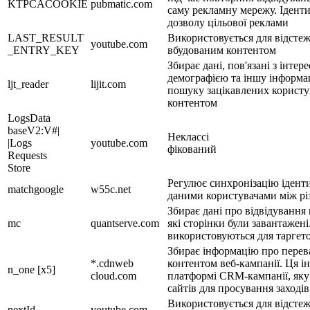
KTPCACOOKIE
pubmatic.com
саму рекламну мережу. Іденти
дозволу цільової реклами
LAST_RESULT
Використовується для відстеж
youtube.com
_ENTRY_KEY
вбудованим контентом
Збирає дані, пов'язані з інтер
демографією та іншу інформац
ljt_reader
lijit.com
пошуку зацікавлених користув
контентом
LogsData
baseV2:V#|
Неклассі
|Logs
youtube.com
фікований
Requests
Store
Регулює синхронізацію іденти
matchgoogle
w55c.net
даними користувачами між р
Збирає дані про відвідування
mc
quantserve.com
які сторінки були завантажені
використовуються для таргет
Збирає інформацію про перева
*.cdnweb
контентом веб-кампанії. Ця і
n_one [x5]
cloud.com
платформі CRM-кампанії, яку
сайтів для просування заходів
Використовується для відстеж
nextId
youtube.com