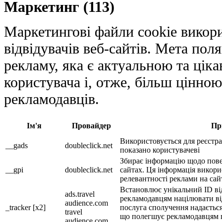
Маркетинг (113)
Маркетингові файли cookie викор
відвідувачів веб-сайтів. Мета пол
рекламу, яка є актуальною та цік
користувача і, отже, більш цінною
рекламодавців.
Ім'я
Провайдер
Пр
Використовується для реєстра
__gads
doubleclick.net
показано користувачеві
Збирає інформацію щодо повед
__gpi
doubleclick.net
сайтах. Ця інформація викори
релевантності реклами на сай
Встановлює унікальний ID від
ads.travel
рекламодавцям націлювати від
audience.com
_tracker [x2]
послуга сполучення надаєтьс
travel
що полегшує рекламодавцям п
audience.com