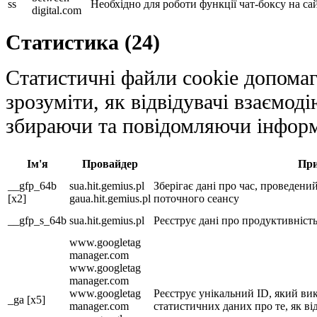
ss
Необхідно для роботи функції чат-боксу на сай
digital.com
Статистика (24)
Статистичні файли cookie допомаг
зрозуміти, як відвідувачі взаємод
збираючи та повідомляючи інфор
Ім'я
Провайдер
При
__gfp_64b
sua.hit.gemius.pl
Зберігає дані про час, проведений
[x2]
gaua.hit.gemius.pl
поточного сеансу
__gfp_s_64b
sua.hit.gemius.pl
Реєструє дані про продуктивність
www.googletag
manager.com
www.googletag
manager.com
www.googletag
Реєструє унікальний ID, який ви
_ga [x5]
manager.com
статистичних даних про те, як ві