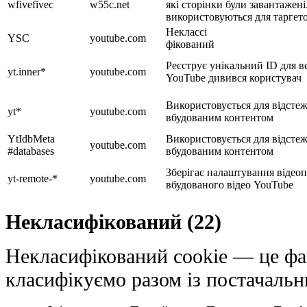
wfivefivec
w55c.net
які сторінки були завантажені
використовуються для таргет
Неклассі
YSC
youtube.com
фікований
Реєструє унікальний ID для ве
yt.inner*
youtube.com
YouTube дивився користувач
Використовується для відстеж
yt*
youtube.com
вбудованим контентом
YtIdbMeta
Використовується для відстеж
youtube.com
#databases
вбудованим контентом
Зберігає налаштування відео
yt-remote-*
youtube.com
вбудованого відео YouTube
Некласифікований (22)
Некласифікований cookie — це фай
класифікуємо разом із постачальн