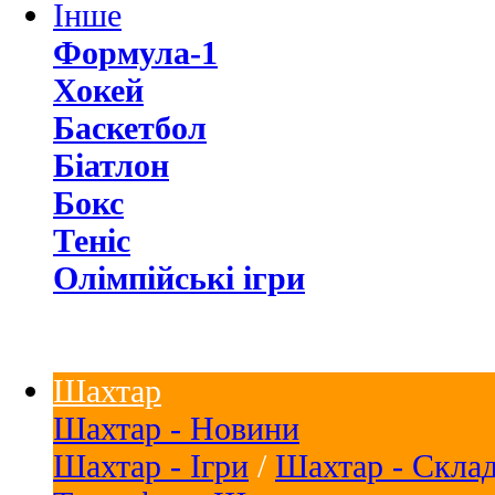
Інше
Формула-1
Хокей
Баскетбол
Біатлон
Бокс
Теніс
Олімпійські ігри
Шахтар
Шахтар - Новини
Шахтар - Ігри
/
Шахтар - Скла