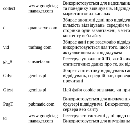
Використовується для надсилання
www.googletag
collect
та поведінку відвідувача. Відслід
manager.com
маркетингових каналах
Збирає анонімні дані про відвідув
кількість відвідувань, середній ча
d
quantserve.com
сторінки були завантажені, з мет
контенту веб-сайту
Збирає дані про взаємодію відвіду
vid
trafmag.com
використовуються для того, щоб 
актуальнішим для відвідувача
Реєструє унікальний ID, який ви
ga_#
ctnsnet.com
статистичних даних про те, як ві
Збирає статистику відвідувань сай
Gdyn
gemius.pl
відвідувань, середній час, провед
прочитані
Gtest
gemius.pl
Цей файл cookie визначає, чи пр
Використовується для визначення 
PugT
pubmatic.com
браузері відвідувача. Використов
сервера веб-сайту
www.googletag
Реєструє статистичні дані щодо п
td
manager.com
Використовується для внутрішньо