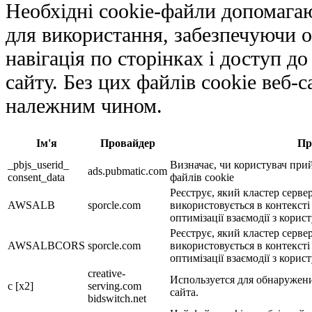
Необхідні cookie-файли допомага
для використання, забезпечуючи ос
навігація по сторінках і доступ д
сайту. Без цих файлів cookie веб-
належним чином.
Ім'я
Провайдер
Пр
_pbjs_userid_
Визначає, чи користувач при
ads.pubmatic.com
consent_data
файлів cookie
Реєструє, який кластер сервер
AWSALB
sporcle.com
використовується в контекст
оптимізації взаємодії з корис
Реєструє, який кластер сервер
AWSALBCORS
sporcle.com
використовується в контекст
оптимізації взаємодії з корис
creative-
Используется для обнаружен
c [x2]
serving.com
сайта.
bidswitch.net