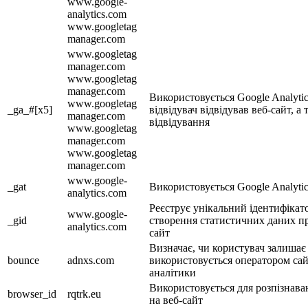
www.google-
analytics.com
www.googletag
manager.com
www.googletag
manager.com
www.googletag
manager.com
Використовується Google Analytics
www.googletag
_ga_#[x5]
відвідувач відвідував веб-сайт, 
manager.com
відвідування
www.googletag
manager.com
www.googletag
manager.com
www.google-
_gat
Використовується Google Analytic
analytics.com
Реєструє унікальний ідентифікат
www.google-
_gid
створення статистичних даних про
analytics.com
сайт
Визначає, чи користувач залишає 
bounce
adnxs.com
використовується оператором сай
аналітики
Використовується для розпізнава
browser_id
rqtrk.eu
на веб-сайт