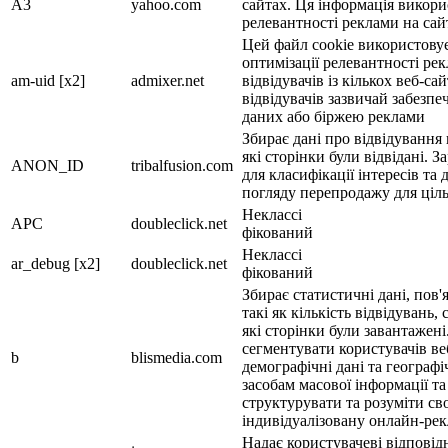
A3
yahoo.com
сайтах. Ця інформація викори
релевантності реклами на сай
Цей файл cookie використовуєт
оптимізації релевантності ре
am-uid [x2]
admixer.net
відвідувачів із кількох веб-с
відвідувачів зазвичай забезп
даних або біржею реклами
Збирає дані про відвідування
які сторінки були відвідані. 
ANON_ID
tribalfusion.com
для класифікації інтересів та
погляду перепродажу для ціл
Неклассі
APC
doubleclick.net
фікований
Неклассі
ar_debug [x2]
doubleclick.net
фікований
Збирає статистичні дані, пов'
такі як кількість відвідувань, 
які сторінки були завантажені
сегментувати користувачів ве
b
blismedia.com
демографічні дані та географ
засобам масової інформації т
структурувати та розуміти сво
індивідуалізовану онлайн-ре
Надає користувачеві відповід