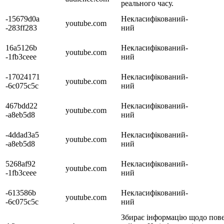
реального часу.
-15679d0a
Некласифікований-
youtube.com
-283ff283
ний
16a5126b
Некласифікований-
youtube.com
-1fb3ceee
ний
-17024171
Некласифікований-
youtube.com
-6c075c5c
ний
467bdd22
Некласифікований-
youtube.com
-a8eb5d8
ний
-4ddad3a5
Некласифікований-
youtube.com
-a8eb5d8
ний
5268af92
Некласифікований-
youtube.com
-1fb3ceee
ний
-613586b
Некласифікований-
youtube.com
-6c075c5c
ний
Збирає інформацію щодо повед