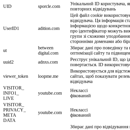
Унікальний ID користувача, як
UID
sporcle.com
повторних відвідувань
Цей файл cookie використовує
відвідувача. Ця інформація ст
інформацією щодо конкретног
UserID1
adition.com
про ідентифікатор можуть ви
групи зі схожими уподобання
сторонніми доменами або бі
between
Збирає дані про поведінку та
ut
digital.com
оптимізації сайту та підвищен
Реєструє унікальний ID, що і
uuid2
adnxs.com
повертається. ID використову
Використовується для відстеже
viewer_token
loopme.me
сайтах, щоб показувати релев
відвідувача
VISITOR_
Неклассі
INFO1_
youtube.com
фікований
LIVE
VISITOR_
PRIVACY_
Неклассі
youtube.com
META
фікований
DATA
Збирає дані про відвідування