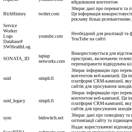
вбудованим контентом
Збирає дані про переваги та п
RichHistory
twitter.com
Ця інформація використовуєть
рекламу більш релевантними д
Service
Worker
Необхідний для реалізації та 
Logs
youtube.com
YouTube на сайті
Database#
SWHealthLog
Використовується для відстеж
taptap
SONATA_ID
пристроях, включаючи телевіз
networks.com
перенаправити відвідувача к
Збирає інформацію про перева
контентом веб-кампанії. Ця і
suid
simpli.fi
платформі CRM-кампанії, яку
сайтів для просування заходів
Збирає інформацію про перева
контентом веб-кампанії. Ця і
suid_legacy
simpli.fi
платформі CRM-кампанії, яку
сайтів для просування заходів
Збирає дані про поведінку та
sync
bidswitch.net
оптимізації сайту та підвищен
Надає користувачеві відповід