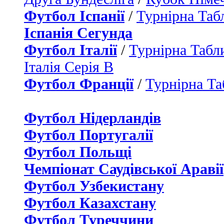
Футбол Іспанії
/
Турнірна Таб
Іспанія Сегунда
Футбол Італії
/
Турнірна Табли
Італія Серія B
Футбол Франції
/
Турнірна Та
Футбол Нідерландiв
Футбол Португалії
Футбол Польщі
Чемпіонат Саудівської Аравії
Футбол Узбекистану
Футбол Казахстану
Футбол Туреччини