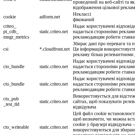
проведений на веб-сайті та як
відображення цільової рекла
Неклассі
cookie
adform.net
фікований
criteo_
Надає користувачеві відповід
pt_cdb_
static.criteo.net
надається сторонніми реклам
mngr_metrics
рекламодавцям робити ставки
Збирає дані про переваги та п
csi
*.cloudfront.net
Ця інформація використовуєть
рекламу більш релевантними 
Надає користувачеві відповід
cto_bundle
static.criteo.net
надається сторонніми реклам
рекламодавцям робити ставки 
Надає користувачеві відповід
cto_bundle
static.criteo.net
надається сторонніми реклам
рекламодавцям робити ставки
Використовується для відстеже
cto_pub
static.criteo.net
сайтах, щоб показувати релев
_test_tld
відвідувача
Цей файл cookie встановлюєть
щоб визначити, чи можна вст
cookie у браузері відвідувача
cto_writeable
static.criteo.net
використовуються для збиранн