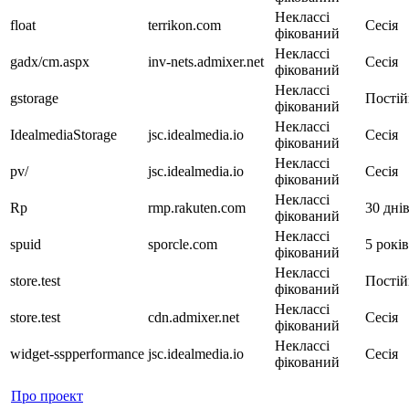
Неклассі
float
terrikon.com
Сесія
фікований
Неклассі
gadx/cm.aspx
inv-nets.admixer.net
Сесія
фікований
Неклассі
gstorage
Постій
фікований
Неклассі
IdealmediaStorage
jsc.idealmedia.io
Сесія
фікований
Неклассі
pv/
jsc.idealmedia.io
Сесія
фікований
Неклассі
Rp
rmp.rakuten.com
30 дні
фікований
Неклассі
spuid
sporcle.com
5 років
фікований
Неклассі
store.test
Постій
фікований
Неклассі
store.test
cdn.admixer.net
Сесія
фікований
Неклассі
widget-sspperformance
jsc.idealmedia.io
Сесія
фікований
Про проект