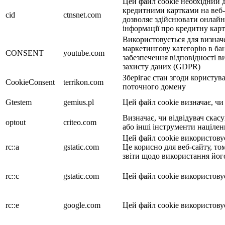
Цей файл cookie необхідний д
кредитними картками на веб-с
cid
ctnsnet.com
дозволяє здійснювати онлайн-
інформації про кредитну кар
Використовується для визначе
маркетингову категорію в бан
CONSENT
youtube.com
забезпечення відповідності 
захисту даних (GDPR)
Зберігає стан згоди користув
CookieConsent
terrikon.com
поточного домену
Gtestem
gemius.pl
Цей файл cookie визначає, чи
Визначає, чи відвідувач скасу
optout
criteo.com
або інші інструменти націлен
Цей файл cookie використовує
rc::a
gstatic.com
Це корисно для веб-сайту, то
звіти щодо використання йог
rc::c
gstatic.com
Цей файл cookie використовує
rc::e
google.com
Цей файл cookie використовує