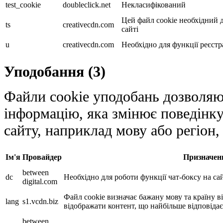
test_cookie
doubleclick.net
Некласифікований
Цей файл cookie необхідний д
ts
creativecdn.com
сайті
u
creativecdn.com
Необхідно для функції реєстра
Уподобання (3)
Файли cookie уподобань дозволяют
інформацію, яка змінює поведінку
сайту, наприклад мову або регіон,
Ім'я
Провайдер
Призначен
between
dc
Необхідно для роботи функції чат-боксу на сай
digital.com
Файл cookie визначає бажану мову та країну ві
lang
s1.vcdn.biz
відображати контент, що найбільше відповідає
between