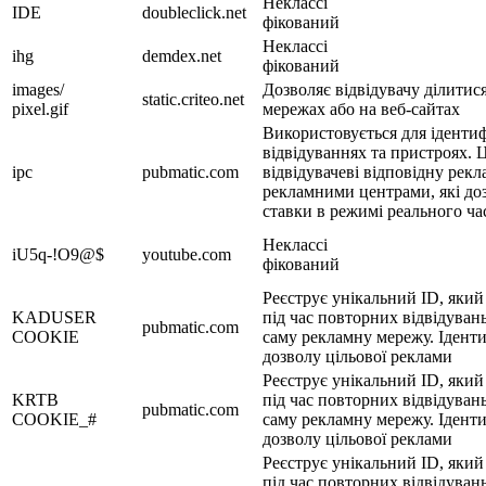
Неклассі
IDE
doubleclick.net
фікований
Неклассі
ihg
demdex.net
фікований
images/
Дозволяє відвідувачу ділитися
static.criteo.net
pixel.gif
мережах або на веб-сайтах
Використовується для ідентифі
відвідуваннях та пристроях. 
ipc
pubmatic.com
відвідувачеві відповідну рек
рекламними центрами, які до
ставки в режимі реального ча
Неклассі
iU5q-!O9@$
youtube.com
фікований
Реєструє унікальний ID, який
KADUSER
під час повторних відвідувань
pubmatic.com
COOKIE
саму рекламну мережу. Іденти
дозволу цільової реклами
Реєструє унікальний ID, який
KRTB
під час повторних відвідувань
pubmatic.com
COOKIE_#
саму рекламну мережу. Іденти
дозволу цільової реклами
Реєструє унікальний ID, який
під час повторних відвідувань