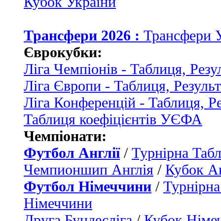
Кубок України
Трансфери 2026 :
Трансфери 
Єврокубки:
Ліга Чемпіонів - Таблиця, Резу
Ліга Європи - Таблиця, Резуль
Ліга Конференцій - Таблиця, Р
Таблиця коефіцієнтів УЄФА
Чемпіонати:
Футбол Англії
/
Турнірна Табл
Чемпионшип Англія
/
Кубок Ан
Футбол Німеччини
/
Турнірна
Німеччини
Друга Бундесліга
/
Кубок Німе