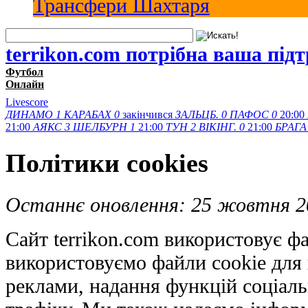
Трансфери Шахтаря
terrikon.com потрібна ваша під
Футбол
Онлайн
Livescore
ДИНАМО
1
КАРАБАХ
0
закінчився
ЗАЛЬЦБ.
0
ПАФОС
0
20:00
21:00
АЯКС
3
ШЕЛБУРН
1
21:00
ТУН
2
ВІКІНГ.
0
21:00
БРАГА
Політики cookies
Останнє оновлення: 25 жовтня 2
Сайт terrikon.com використовує ф
використовуємо файли cookie для 
реклами, надання функцій соціаль