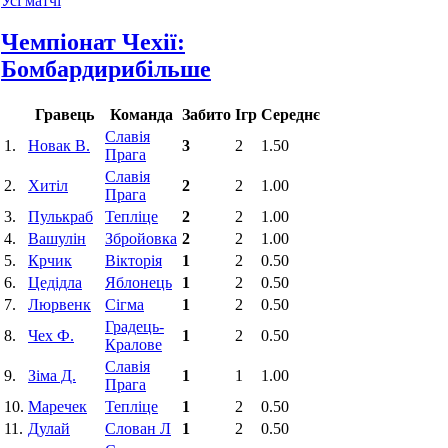
Усі матчі
Чемпіонат Чехії:
Бомбардири
більше
Гравець
Команда
Забито
Ігр
Середнє
Славія
1.
Новак В.
3
2
1.50
Прага
Славія
2.
Хитіл
2
2
1.00
Прага
3.
Пулькраб
Тепліце
2
2
1.00
4.
Вашулін
Збройовка
2
2
1.00
5.
Крчик
Вікторія
1
2
0.50
6.
Цедідла
Яблонець
1
2
0.50
7.
Люрвенк
Сігма
1
2
0.50
Градець-
8.
Чех Ф.
1
2
0.50
Кралове
Славія
9.
Зіма Д.
1
1
1.00
Прага
10.
Маречек
Тепліце
1
2
0.50
11.
Дулай
Слован Л
1
2
0.50