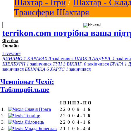
Шахтар - Ігри
/
Шахтар - Скла
Трансфери Шахтаря
terrikon.com потрібна ваша під
Футбол
Онлайн
Livescore
ДИНАМО
1
КАРАБАХ
0
закінчився
ПАОК
0
АНДЕРЛ.
1
закінч
ШЕЛБУРН
1
закінчився
ТУН
3
ВІКІНГ.
0
закінчився
БРАГА
1
Д
закінчився
БЕНФІКА
6
ХАРТС
1
закінчився
Чемпіонат Чехії:
Таблиця
більше
І
В
Н
П
З
-
П
О
1.
Славія Прага
2
2
0
0
9
-
1
6
2.
Тепліце
2
2
0
0
4
-
1
6
3.
Яблонець
2
2
0
0
4
-
1
6
4.
Млада Болеслав
2
1
1
0
6
-
4
4