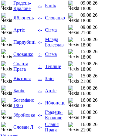
Градець-
09.08.26
-:-
Банік
Кралове
18:00
09.08.26
Яблонець
-:-
Словацко
18:00
09.08.26
Артіс
-:-
Сігма
21:00
Млада
15.08.26
Пардубиці
-:-
Болеслав
18:00
15.08.26
Словацко
-:-
Сігма
18:00
Спарта
15.08.26
-:-
Тепліце
Прага
18:00
15.08.26
Вікторія
-:-
Злін
21:00
16.08.26
Банік
-:-
Артіс
16:00
Богеміанс
16.08.26
-:-
Яблонець
1905
18:00
Градець-
16.08.26
Збройовка
-:-
Кралове
18:00
Славія
16.08.26
Слован Л
-:-
Прага
21:00