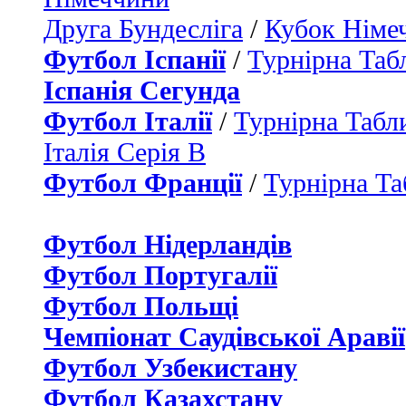
Друга Бундесліга
/
Кубок Німе
Футбол Іспанії
/
Турнірна Таб
Іспанія Сегунда
Футбол Італії
/
Турнірна Табли
Італія Серія B
Футбол Франції
/
Турнірна Та
Футбол Нідерландiв
Футбол Португалії
Футбол Польщі
Чемпіонат Саудівської Аравії
Футбол Узбекистану
Футбол Казахстану