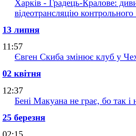
Харків - Градець-Кралове: див
відеотрансляцію контрольного
13 липня
11:57
Євген Скиба змінює клуб у Чех
02 квітня
12:37
Бені Макуана не грає, бо так і 
25 березня
02:15