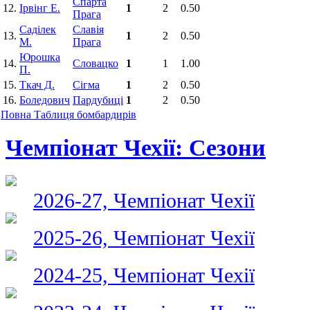
Спарта
12.
Ірвінг Е.
1
2
0.50
Прага
Саділек
Славія
13.
1
2
0.50
М.
Прага
Юрошка
14.
Словацко
1
1
1.00
П.
15.
Ткач Д.
Сігма
1
2
0.50
16.
Боледович
Пардубиці
1
2
0.50
Повна Таблиця бомбардирів
Чемпіонат Чехії: Сезони
2026-27, Чемпіонат Чехії
2025-26, Чемпіонат Чехії
2024-25, Чемпіонат Чехії