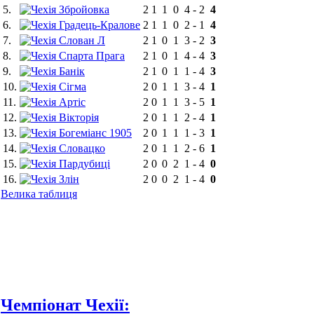
5.
Збройовка
2
1
1
0
4
-
2
4
6.
Градець-Кралове
2
1
1
0
2
-
1
4
7.
Слован Л
2
1
0
1
3
-
2
3
8.
Спарта Прага
2
1
0
1
4
-
4
3
9.
Банік
2
1
0
1
1
-
4
3
10.
Сігма
2
0
1
1
3
-
4
1
11.
Артіс
2
0
1
1
3
-
5
1
12.
Вікторія
2
0
1
1
2
-
4
1
13.
Богеміанс 1905
2
0
1
1
1
-
3
1
14.
Словацко
2
0
1
1
2
-
6
1
15.
Пардубиці
2
0
0
2
1
-
4
0
16.
Злін
2
0
0
2
1
-
4
0
Велика таблиця
Чемпіонат Чехії: