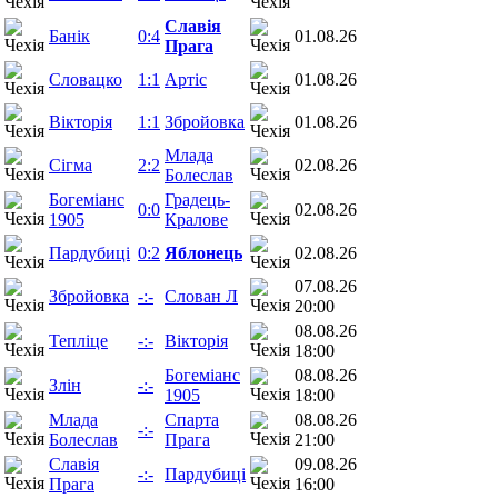
Славія
Банік
0:4
01.08.26
Прага
Словацко
1:1
Артіс
01.08.26
Вікторія
1:1
Збройовка
01.08.26
Млада
Сігма
2:2
02.08.26
Болеслав
Богеміанс
Градець-
0:0
02.08.26
1905
Кралове
Пардубиці
0:2
Яблонець
02.08.26
07.08.26
Збройовка
-:-
Слован Л
20:00
08.08.26
Тепліце
-:-
Вікторія
18:00
Богеміанс
08.08.26
Злін
-:-
1905
18:00
Млада
Спарта
08.08.26
-:-
Болеслав
Прага
21:00
Славія
09.08.26
-:-
Пардубиці
Прага
16:00