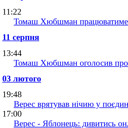
11:22
Томаш Хюбшман працюватиме в
11 серпня
13:44
Томаш Хюбшман оголосив про з
03 лютого
19:48
Верес врятував нічию у поєди
17:00
Верес - Яблонець: дивитись он