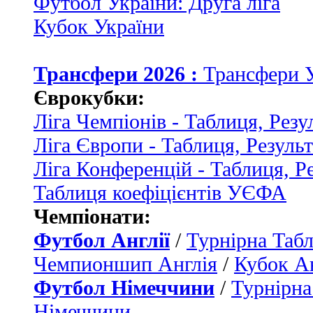
Футбол України: Друга ліга
Кубок України
Трансфери 2026 :
Трансфери 
Єврокубки:
Ліга Чемпіонів - Таблиця, Резу
Ліга Європи - Таблиця, Резуль
Ліга Конференцій - Таблиця, Р
Таблиця коефіцієнтів УЄФА
Чемпіонати:
Футбол Англії
/
Турнірна Табл
Чемпионшип Англія
/
Кубок Ан
Футбол Німеччини
/
Турнірна
Німеччини