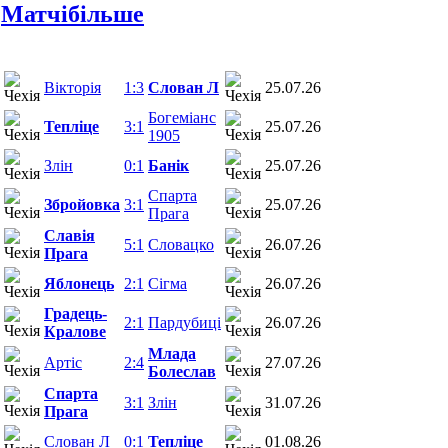
Матчi
більше
Вікторія
1:3
Слован Л
25.07.26
Богеміанс
Тепліце
3:1
25.07.26
1905
Злін
0:1
Банік
25.07.26
Спарта
Збройовка
3:1
25.07.26
Прага
Славія
5:1
Словацко
26.07.26
Прага
Яблонець
2:1
Сігма
26.07.26
Градець-
2:1
Пардубиці
26.07.26
Кралове
Млада
Артіс
2:4
27.07.26
Болеслав
Спарта
3:1
Злін
31.07.26
Прага
Слован Л
0:1
Тепліце
01.08.26