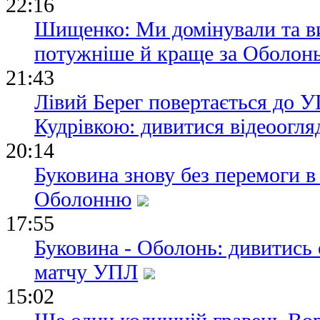
22:16
Шищенко: Ми домінували та ви
потужніше й краще за Оболон
21:43
Лівий Берег повертається до УП
Кудрівкою: дивитися відеоогля
20:14
Буковина знову без перемоги в
Оболонню
17:55
Буковина - Оболонь: дивитись
матчу УПЛ
15:02