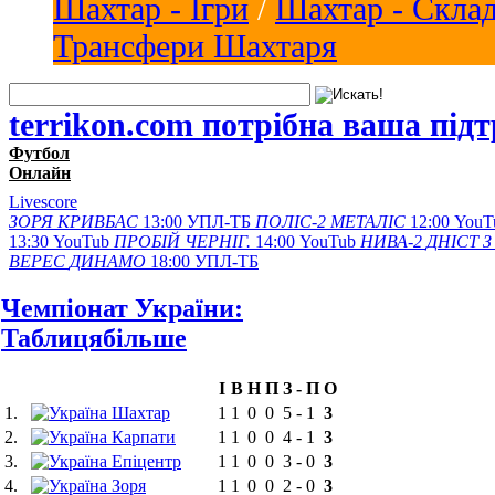
Шахтар - Ігри
/
Шахтар - Скла
Трансфери Шахтаря
terrikon.com потрібна ваша під
Футбол
Онлайн
Livescore
ЗОРЯ
КРИВБАС
13:00
УПЛ-ТБ
ПОЛІС-2
МЕТАЛІС
12:00
YouT
13:30
YouTub
ПРОБІЙ
ЧЕРНІГ.
14:00
YouTub
НИВА-2
ДНІСТ З
ВЕРЕС
ДИНАМО
18:00
УПЛ-ТБ
Чемпіонат України:
Таблиця
більше
І
В
Н
П
З
-
П
О
1.
Шахтар
1
1
0
0
5
-
1
3
2.
Карпати
1
1
0
0
4
-
1
3
3.
Епіцентр
1
1
0
0
3
-
0
3
4.
Зоря
1
1
0
0
2
-
0
3