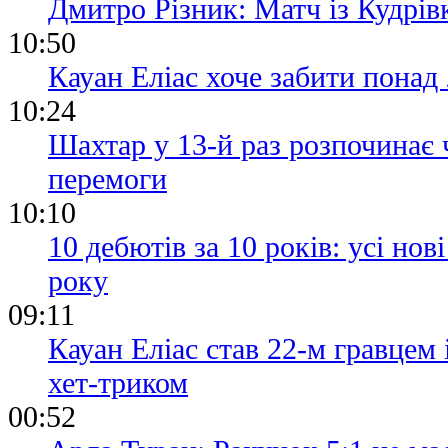
Дмитро Різник: Матч із Кудрі
10:50
Кауан Еліас хоче забити понад 
10:24
Шахтар у 13-й раз розпочинає 
перемоги
10:10
10 дебютів за 10 років: усі но
року
09:11
Кауан Еліас став 22-м гравцем
хет-триком
00:52