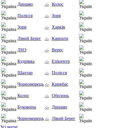
16.08.26
Динамо
-:-
Колос
18:00
17.08.26
Полісся
-:-
Зоря
18:00
29.08.26
Зоря
-:-
Харків
03:00
29.08.26
Лівий Берег
-:-
Карпати
03:00
29.08.26
ЛНЗ
-:-
Верес
03:00
29.08.26
Кудрівка
-:-
Епіцентр
03:00
29.08.26
Шахтар
-:-
Полісся
03:00
29.08.26
Чорноморець
-:-
Кривбас
03:00
29.08.26
Колос
-:-
Оболонь
03:00
29.08.26
Буковина
-:-
Динамо
03:00
05.09.26
Чорноморець
-:-
Лівий Берег
03:00
Усі матчі