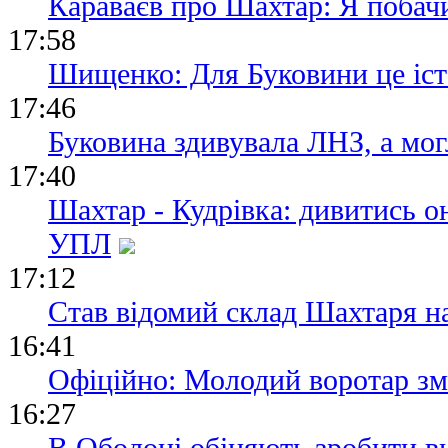
Караваєв про Шахтар: Я побачи
17:58
Шищенко: Для Буковини це іст
17:46
Буковина здивувала ЛНЗ, а могл
17:40
Шахтар - Кудрівка: дивитись 
УПЛ
17:12
Став відомий склад Шахтаря н
16:41
Офіційно: Молодий воротар зм
16:27
В Оболоні обіцяють зробити в