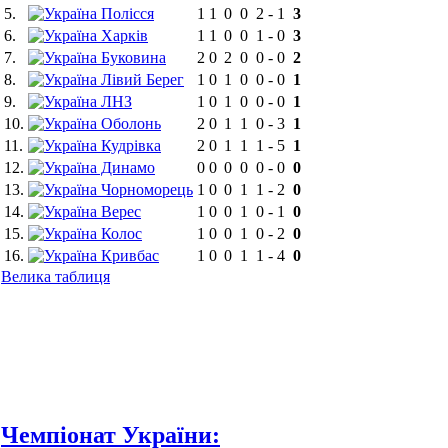
5.
Полісся
1
1
0
0
2
-
1
3
6.
Харків
1
1
0
0
1
-
0
3
7.
Буковина
2
0
2
0
0
-
0
2
8.
Лівий Берег
1
0
1
0
0
-
0
1
9.
ЛНЗ
1
0
1
0
0
-
0
1
10.
Оболонь
2
0
1
1
0
-
3
1
11.
Кудрівка
2
0
1
1
1
-
5
1
12.
Динамо
0
0
0
0
0
-
0
0
13.
Чорноморець
1
0
0
1
1
-
2
0
14.
Верес
1
0
0
1
0
-
1
0
15.
Колос
1
0
0
1
0
-
2
0
16.
Кривбас
1
0
0
1
1
-
4
0
Велика таблиця
Чемпіонат України: