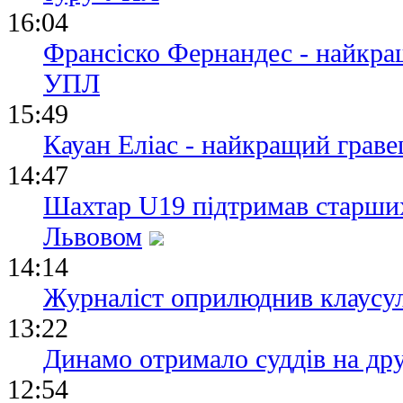
16:04
Франсіско Фернандес - найкра
УПЛ
15:49
Кауан Еліас - найкращий грав
14:47
Шахтар U19 підтримав старши
Львовом
14:14
Журналіст оприлюднив клаусу
13:22
Динамо отримало суддів на дру
12:54