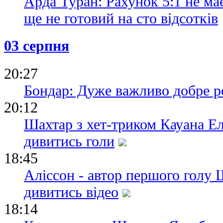
Арда Туран: Рахунок 5:1 не ма
ще не готовий на сто відсотків
03 серпня
20:27
Бондар: Дуже важливо добре р
20:12
Шахтар з хет-триком Кауана Ел
дивитись голи
18:45
Аліссон - автор першого голу Ш
дивитись відео
18:14