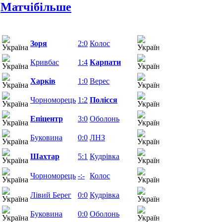
Матчi
більше
Зоря
2:0
Колос
31.07.26
Кривбас
1:4
Карпати
01.08.26
Харків
1:0
Верес
01.08.26
Чорноморець
1:2
Полісся
02.08.26
Епіцентр
3:0
Оболонь
02.08.26
Буковина
0:0
ЛНЗ
03.08.26
Шахтар
5:1
Кудрівка
03.08.26
08.08.26
Чорноморець
-:-
Колос
13:00
Лівий Берег
0:0
Кудрівка
08.08.26
Буковина
0:0
Оболонь
08.08.26