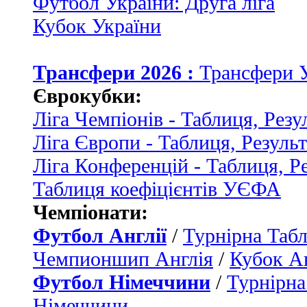
Футбол України: Друга ліга
Кубок України
Трансфери 2026 :
Трансфери 
Єврокубки:
Ліга Чемпіонів - Таблиця, Резу
Ліга Європи - Таблиця, Резуль
Ліга Конференцій - Таблиця, Р
Таблиця коефіцієнтів УЄФА
Чемпіонати:
Футбол Англії
/
Турнірна Табл
Чемпионшип Англія
/
Кубок Ан
Футбол Німеччини
/
Турнірна
Німеччини