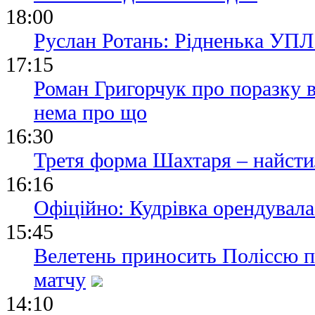
18:00
Руслан Ротань: Рідненька УПЛ
17:15
Роман Григорчук про поразку в
нема про що
16:30
Третя форма Шахтаря – найст
16:16
Офіційно: Кудрівка орендувала
15:45
Велетень приносить Поліссю пе
матчу
14:10