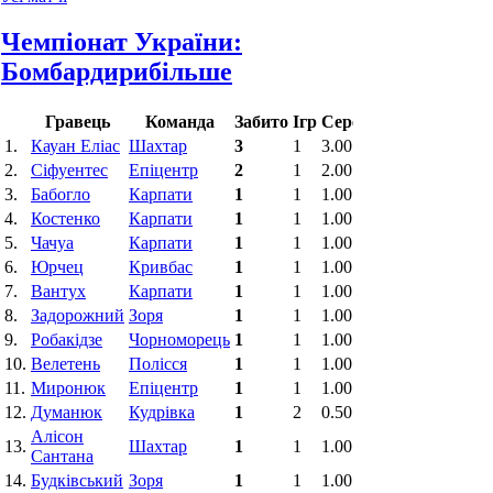
Чемпіонат України:
Бомбардири
більше
Гравець
Команда
Забито
Ігр
Середнє
1.
Кауан Еліас
Шахтар
3
1
3.00
2.
Сіфуентес
Епіцентр
2
1
2.00
3.
Бабогло
Карпати
1
1
1.00
4.
Костенко
Карпати
1
1
1.00
5.
Чачуа
Карпати
1
1
1.00
6.
Юрчец
Кривбас
1
1
1.00
7.
Вантух
Карпати
1
1
1.00
8.
Задорожний
Зоря
1
1
1.00
9.
Робакідзе
Чорноморець
1
1
1.00
10.
Велетень
Полісся
1
1
1.00
11.
Миронюк
Епіцентр
1
1
1.00
12.
Думанюк
Кудрівка
1
2
0.50
Алісон
13.
Шахтар
1
1
1.00
Сантана
14.
Будківський
Зоря
1
1
1.00