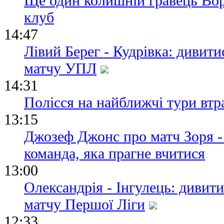
Ще один колишній гравець Вор
клуб
14:47
Лівий Берег - Кудрівка: дивит
матчу УПЛ
14:31
Полісся на найближчі тури втр
13:15
Джозеф Джонс про матч Зоря -
команда, яка прагне вчитися
13:00
Олександрія - Інгулець: дивит
матчу Першої Ліги
12:33