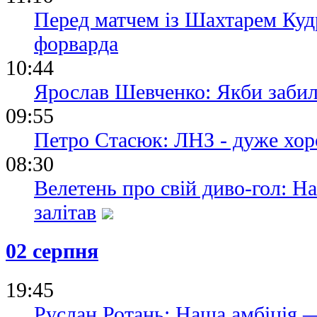
Перед матчем із Шахтарем Кудр
форварда
10:44
Ярослав Шевченко: Якби забили
09:55
Петро Стасюк: ЛНЗ - дуже хор
08:30
Велетень про свій диво-гол: Н
залітав
02 серпня
19:45
Руслан Ротань: Наша амбіція 