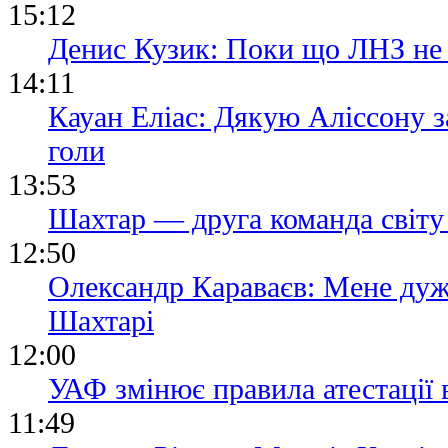
15:12
Денис Кузик: Поки що ЛНЗ не
14:11
Кауан Еліас: Дякую Аліссону з
голи
13:53
Шахтар — друга команда світу
12:50
Олександр Караваєв: Мене ду
Шахтарi
12:00
УАФ змінює правила атестації
11:49