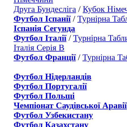
Друга Бундесліга
/
Кубок Німе
Футбол Іспанії
/
Турнірна Таб
Іспанія Сегунда
Футбол Італії
/
Турнірна Табли
Італія Серія B
Футбол Франції
/
Турнірна Та
Футбол Нідерландiв
Футбол Португалії
Футбол Польщі
Чемпіонат Саудівської Аравії
Футбол Узбекистану
Футбол Казахстану