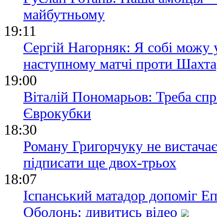
майбутньому
19:11
Сергій Нагорняк: Я собі можу 
наступному матчі проти Шахта
19:00
Віталій Пономарьов: Треба спр
Єврокубки
18:30
Роману Григорчуку не вистачає
підписати ще двох-трьох
18:07
Іспанський матадор допоміг Е
Оболонь: дивитись відео