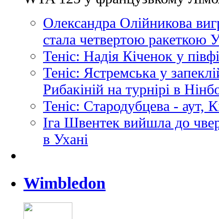
Олександра Олійникова вигр
стала четвертою ракеткою У
Теніс: Надія Кіченок у півф
Теніс: Ястремська у запеклі
Рибакіній на турнірі в Нінб
Теніс: Стародубцева - аут, К
Іга Швентек вийшла до чве
в Ухані
Wimbledon