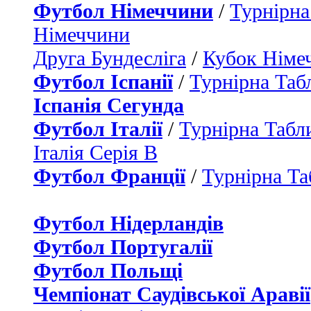
Футбол Німеччини
/
Турнірна
Німеччини
Друга Бундесліга
/
Кубок Німе
Футбол Іспанії
/
Турнірна Таб
Іспанія Сегунда
Футбол Італії
/
Турнірна Табли
Італія Серія B
Футбол Франції
/
Турнірна Та
Футбол Нідерландiв
Футбол Португалії
Футбол Польщі
Чемпіонат Саудівської Аравії