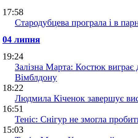
17:58
Стародубцева програла і в пар
04 липня
19:24
Залізна Марта: Костюк виграє д
Вімблдону
18:22
Людмила Кіченок завершує вис
16:51
Теніс: Снігур не змогла пробит
15:03