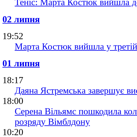
Теніс: Марта Костюк вийшла д
02 липня
19:52
Марта Костюк вийшла у третій
01 липня
18:17
Даяна Ястремська завершує ви
18:00
Серена Вільямс пошкодила колі
розряду Вімблдону
10:20