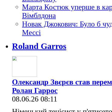
Марта Костюк уперше в кар
Вімблдона
Новак Джокович: Було б чуд
Мессі
Roland Garros
Олександр Звєрєв став перем
Ролан Гаррос
08.06.26 08:11
Німецький тенісист у п'ятисето