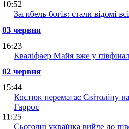
10:52
Загибель богів: стали відомі вс
03 червня
16:23
Кваліфаєр Майя вже у півфінал
02 червня
15:44
Костюк перемагає Світоліну на
Гаррос
11:25
Сьогодні українка вийде до пі