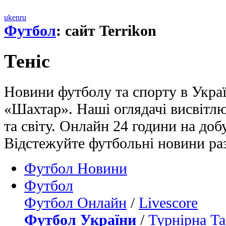
uk
en
ru
Футбол
: сайт Terrikon
Теніс
Новини футболу та спорту в Україн
«Шахтар». Наші оглядачі висвітл
та світу. Онлайн 24 години на доб
Відстежуйте футбольні новини ра
Футбол Новини
Футбол
Футбол Онлайн
/
Livescore
Футбол України
/
Турнірна Та