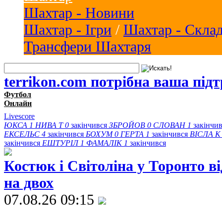
Шахтар - Новини
Шахтар - Ігри
/
Шахтар - Скла
Трансфери Шахтаря
terrikon.com потрібна ваша під
Футбол
Онлайн
Livescore
ЮКСА
1
НИВА Т
0
закінчився
ЗБРОЙОВ
0
СЛОВАН
1
закінчи
ЕКСЕЛЬС
4
закінчився
БОХУМ
0
ГЕРТА
1
закінчився
ВІСЛА K
закінчився
ЕШТУРІЛ
1
ФАМАЛІК
1
закінчився
Костюк і Світоліна у Торонто в
на двох
07.08.26 09:15