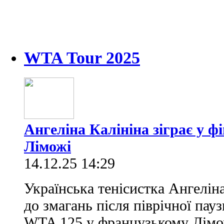
WTA Tour 2025
Ангеліна Калініна зіграє у ф
Ліможі
14.12.25 14:29
Українська тенісистка Ангеліна
до змагань після піврічної пау
WTA 125 у французькому Лімо