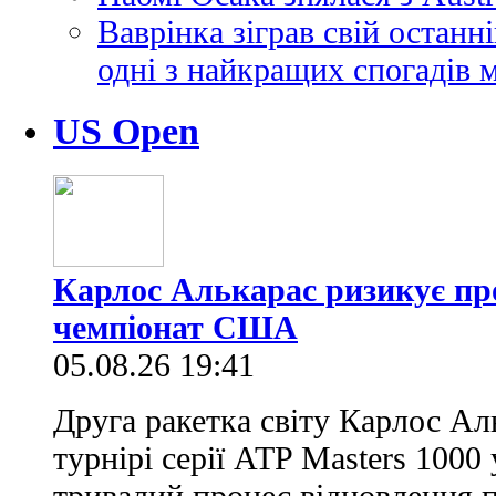
Ваврінка зіграв свій останн
одні з найкращих спогадів м
US Open
Карлос Алькарас ризикує пр
чемпіонат США
05.08.26 19:41
Друга ракетка світу Карлос Аль
турнірі серії ATP Masters 100
тривалий процес відновлення п