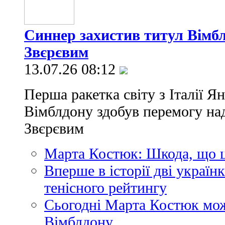
Синнер захистив титул Вімбл
Звєрєвим
13.07.26 08:12
Перша ракетка світу з Італії Ян
Вімблдону здобув перемогу на
Звєрєвим
Марта Костюк: Шкода, що це
Вперше в історії дві українк
тенісного рейтингу
Сьогодні Марта Костюк мож
Вімблдону