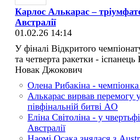
Карлос Алькарас – тріумфат
Австралії
01.02.26 14:14
У фіналі Відкритого чемпіонат
та четверта ракетки - іспанець
Новак Джокович
Олена Рибакіна - чемпіонка
Алькарас вирвав перемогу у
півфінальній битві AO
Еліна Світоліна - у чвертьф
Австралії
Наомі Осака знялася з Austr