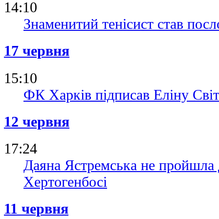
14:10
Знаменитий тенісист став пос
17 червня
15:10
ФК Харків підписав Еліну Сві
12 червня
17:24
Даяна Ястремська не пройшла 
Хертогенбосі
11 червня