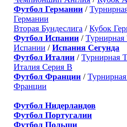
Футбол Германии
/
Турнирная
Германии
Вторая Бундеслига
/
Кубок Ге
Футбол Испании
/
Турнирная
Испании
/
Испания Сегунда
Футбол Италии
/
Турнирная 
Италия Серия B
Футбол Франции
/
Турнирная
Франции
Футбол Нидерландов
Футбол Португалии
Футбол Польши