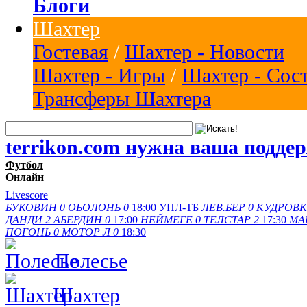
Блоги
Шахтер
Гостевая
/
Шахтер - Новости
Шахтер - Игры
/
Шахтер - Сос
Трансферы Шахтера
terrikon.com нужна ваша подде
Футбол
Онлайн
Livescore
БУКОВИН
0
ОБОЛОНЬ
0
18:00
УПЛ-ТБ
ЛЕВ.БЕР
0
КУДРОВК
ДАНДИ
2
АБЕРДИН
0
17:00
НЕЙМЕГЕ
0
ТЕЛСТАР
2
17:30
МА
ПОГОНЬ
0
МОТОР Л
0
18:30
Полесье
Шахтер