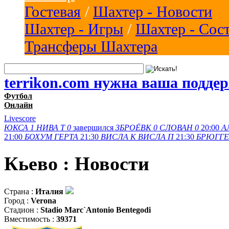
Гостевая
/
Шахтер - Новости
Шахтер - Игры
/
Шахтер - Сос
Трансферы Шахтера
terrikon.com нужна ваша подде
Футбол
Онлайн
Livescore
ЮКСА
1
НИВА Т
0
завершился
ЗБРОЁВК
0
СЛОВАН
0
20:00
А
21:00
БОХУМ
ГЕРТА
21:30
ВИСЛА K
ВИСЛА П
21:30
БРЮГГЕ
Кьево : Новости
Страна :
Италия
Город :
Verona
Стадион :
Stadio Marc`Antonio Bentegodi
Вместимость :
39371