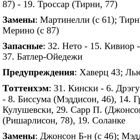
87) - 19. Троссар (Тирни, 77)
Замены
: Мартинелли (с 61); Тирни
Мерино (с 87)
Запасные
: 32. Нето - 15. Кивиор 
37. Батлер-Ойедежи
Предупреждения
: Хаверц 43; Ль
Тоттенхэм
: 31. Кински - 6. Дрэг
- 8. Биссума (Мэддисон, 46), 14. Г
Кулушевски, 29. Сарр П. (Джонсо
(Ришарлисон, 78), 19. Соланке
Замены
: Джонсон Б-н (с 46); Мэд