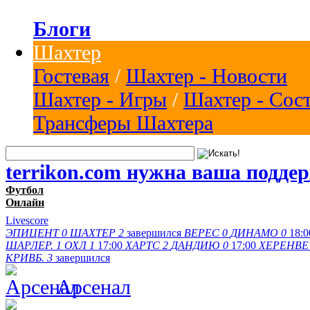
Блоги
Шахтер
Гостевая
/
Шахтер - Новости
Шахтер - Игры
/
Шахтер - Сос
Трансферы Шахтера
terrikon.com нужна ваша подде
Футбол
Онлайн
Livescore
ЭПИЦЕНТ
0
ШАХТЕР
2
завершился
ВЕРЕС
0
ДИНАМО
0
18:0
ШАРЛЕР.
1
ОХЛ
1
17:00
ХАРТС
2
ДАНДИЮ
0
17:00
ХЕРЕНВЕ
КРИВБ.
3
завершился
Арсенал