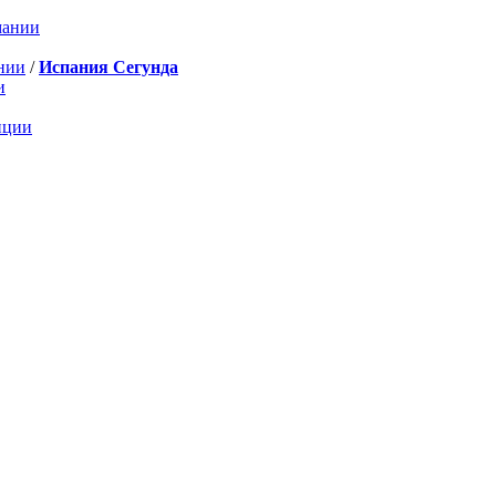
мании
нии
/
Испания Сегунда
и
нции