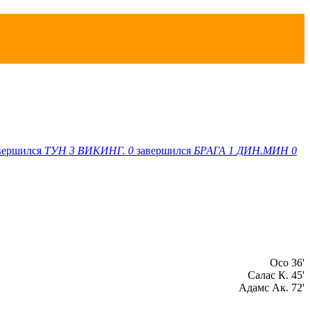
вершился
ТУН
3
ВИКИНГ.
0
завершился
БРАГА
1
ДИН.МИН
0
Осо 36'
Салас К. 45'
Адамс Ак. 72'