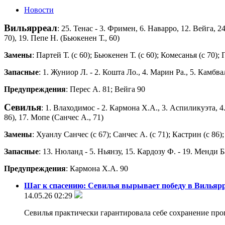
Новости
Вильярреал
: 25. Тенас - 3. Фримен, 6. Наварро, 12. Вейга, 2
70), 19. Пепе Н. (Бьюкенен Т., 60)
Замены
: Партей Т. (с 60); Бьюкенен Т. (с 60); Комесанья (с 70); 
Запасные
: 1. Жуниор Л. - 2. Кошта Ло., 4. Марин Ра., 5. Камбв
Предупреждения
: Перес А. 81; Вейга 90
Севилья
: 1. Влаходимос - 2. Кармона Х.А., 3. Аспиликуэта, 4. 
86), 17. Мопе (Санчес А., 71)
Замены
: Хуанлу Санчес (с 67); Санчес А. (с 71); Кастрин (с 86);
Запасные
: 13. Нюланд - 5. Ньянзу, 15. Кардозу Ф. - 19. Менди 
Предупреждения
: Кармона Х.А. 90
Шаг к спасению: Севилья вырывает победу в Вильяр
14.05.26 02:29
Севилья практически гарантировала себе сохранение пр