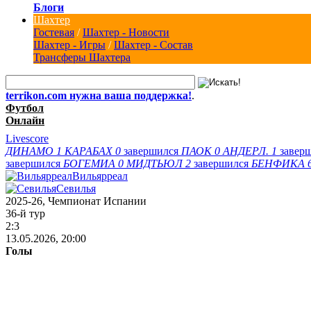
Блоги
Шахтер
Гостевая
/
Шахтер - Новости
Шахтер - Игры
/
Шахтер - Состав
Трансферы Шахтера
terrikon.com нужна ваша поддержка!
.
Футбол
Онлайн
Livescore
ДИНАМО
1
КАРАБАХ
0
завершился
ПАОК
0
АНДЕРЛ.
1
завер
завершился
БОГЕМИА
0
МИДТЬЮЛ
2
завершился
БЕНФИКА
Вильярреал
Севилья
2025-26, Чемпионат Испании
36-й тур
2:3
13.05.2026, 20:00
Голы