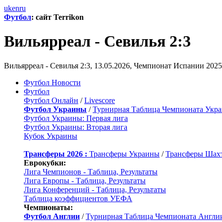
uk
en
ru
Футбол
: сайт Terrikon
Вильярреал - Севилья 2:3
Вильярреал - Севилья 2:3, 13.05.2026, Чемпионат Испании 2025
Футбол Новости
Футбол
Футбол Онлайн
/
Livescore
Футбол Украины
/
Турнирная Таблица Чемпионата Укр
Футбол Украины: Первая лига
Футбол Украины: Вторая лига
Кубок Украины
Трансферы 2026 :
Трансферы Украины
/
Трансферы Шах
Еврокубки:
Лига Чемпионов - Таблица, Результаты
Лига Европы - Таблица, Результаты
Лига Конференций - Таблица, Результаты
Таблица коэффициентов УЕФА
Чемпионаты:
Футбол Англии
/
Турнирная Таблица Чемпионата Англи