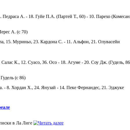
4. Педраса А. - 18. Гуйе П.А. (Партей Т., 60) - 10. Парехо (Комеса
Перес А. (с 70)
ала, 15. Муриньо, 23. Кардона С. - 11. Альфон, 21. Олувасейи
Салас К., 12. Суасо, 36. Осо - 18. Агуме - 20. Соу Дж. (Гудель, 86
 Гудель (с 86)
Ба. - 8. Хордан Х., 24. Янузай - 14. Пеке Фернандес, 21. Эджуке
реале
описки в Ла Лиге