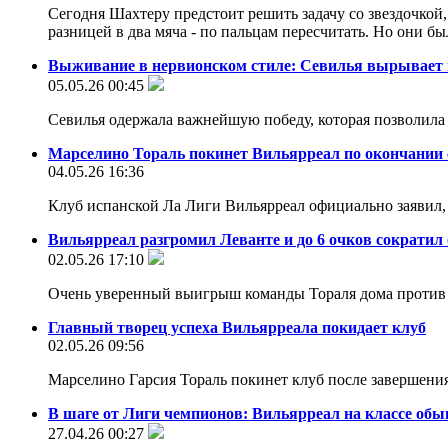
Сегодня Шахтеру предстоит решить задачу со звездочкой, 
разницей в два мяча - по пальцам пересчитать. Но они б
Выживание в нервионском стиле: Севилья вырывает 
05.05.26 00:45
Севилья одержала важнейшую победу, которая позволила
Марселино Тораль покинет Вильярреал по окончании 
04.05.26 16:36
Клуб испанской Ла Лиги Вильярреал официально заявил, 
Вильярреал разгромил Леванте и до 6 очков сократил 
02.05.26 17:10
Очень уверенный выигрыш команды Тораля дома против я
Главный творец успеха Вильярреала покидает клуб
02.05.26 09:56
Марселино Гарсия Тораль покинет клуб после завершени
В шаге от Лиги чемпионов: Вильярреал на классе об
27.04.26 00:27