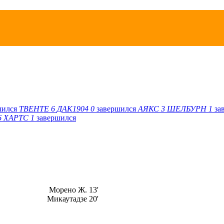
шился
ТВЕНТЕ
6
ДАК1904
0
завершился
АЯКС
3
ШЕЛБУРН
1
за
6
ХАРТС
1
завершился
Морено Ж. 13'
Микаутадзе 20'