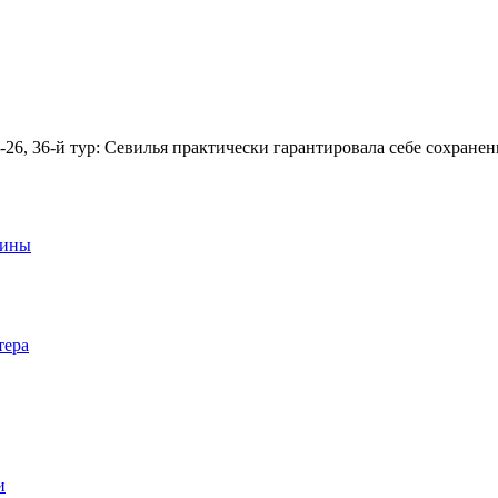
-26, 36-й тур: Севилья практически гарантировала себе сохране
аины
тера
и