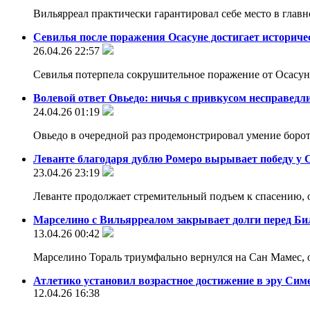
Вильярреал практически гарантировал себе место в глав
Севилья после поражения Осасуне достигает историче
26.04.26 22:57
Севилья потерпела сокрушительное поражение от Осасу
Волевой ответ Овьедо: ничья с привкусом несправедл
24.04.26 01:19
Овьедо в очередной раз продемонстрировал умение борот
Леванте благодаря дублю Ромеро вырывает победу у 
23.04.26 23:19
Леванте продолжает стремительный подъем к спасению,
Марселино с Вильярреалом закрывает долги перед Би
13.04.26 00:42
Марселино Тораль триумфально вернулся на Сан Мамес,
Атлетико установил возрастное достижение в эру Сим
12.04.26 16:38