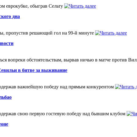
ном еврокубке, обыграв Сельту
ского дна
ны, пропустив решающий гол на 99-й минуте
ивости
ься вопреки обстоятельствам, вырвав ничью в матче против Ви
Севильи в битве за выживание
 одержав важнейшую победу над прямым конкурентом
льбао
 одержав свою первую гостевую победу над бывшим клубом
еоне