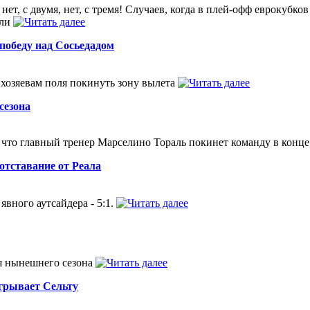
нет, с двумя, нет, с тремя! Случаев, когда в плей-офф еврокубк
ыли
победу над Сосьедадом
 хозяевам поля покинуть зону вылета
сезона
что главный тренер Марселино Тораль покинет команду в конце
отставание от Реала
вного аутсайдера - 5:1.
я нынешнего сезона
ыгрывает Сельту