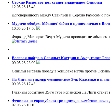
Серхио Рамос вот-вот станет владельцем Севильи
12.05.26 15:48
Договоренность между Севильей и Серхио Рамосом о пок
Муричи обойдет Мбаппе? Забил и принес ничью с Вил
10.05.26 17:50
Форвард Мальорки Ведат Муричи проводит незабываемый с
Волевая победа в Севилье: Кастрин и Акор топят Эсп
09.05.26 23:00
Севилья вырвала победу в концовке матча против Эспань
Ла Лига на уикэнд: чемпионское Эль-Классико и шанс
09.05.26 17:43
Главным событием 35-го тура испанской Ла Лиги станет
Фениксы из еврокубков: три примера камбеков после
07.05.26 10:10