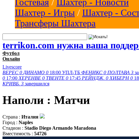
Гостевая
/
Шахтер - Новости
Шахтер - Игры
/
Шахтер - Сос
Трансферы Шахтера
terrikon.com нужна ваша подде
Футбол
Онлайн
Livescore
ВЕРЕС
0
ДИНАМО
0
18:00
УПЛ-ТБ
ФЕНИКС
0
ПОЛТАВА
3
з
0
17:00
ХЕРЕНВЕ
0
ТВЕНТЕ
0
17:45
РЕЙНДЖ.
0
ХИБЕРН
0
18
КРИВБ.
3
завершился
Наполи : Матчи
Страна :
Италия
Город :
Naples
Стадион :
Stadio Diego Armando Maradona
Вместимость :
54726