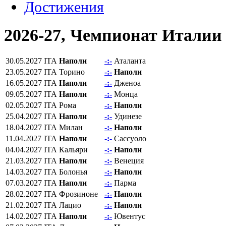
Достижения
2026-27, Чемпионат Италии
30.05.2027
ITA
Наполи
-:-
Аталанта
23.05.2027
ITA
Торино
-:-
Наполи
16.05.2027
ITA
Наполи
-:-
Дженоа
09.05.2027
ITA
Наполи
-:-
Монца
02.05.2027
ITA
Рома
-:-
Наполи
25.04.2027
ITA
Наполи
-:-
Удинезе
18.04.2027
ITA
Милан
-:-
Наполи
11.04.2027
ITA
Наполи
-:-
Сассуоло
04.04.2027
ITA
Кальяри
-:-
Наполи
21.03.2027
ITA
Наполи
-:-
Венеция
14.03.2027
ITA
Болонья
-:-
Наполи
07.03.2027
ITA
Наполи
-:-
Парма
28.02.2027
ITA
Фрозиноне
-:-
Наполи
21.02.2027
ITA
Лацио
-:-
Наполи
14.02.2027
ITA
Наполи
-:-
Ювентус