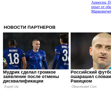
Арнесен: П
опыт от об
Маркевиче
21.04.16 12:34
Арнесен: 
философия
трубу
17.03.14 09:12
Карпенко: 
Арнесена м
09.03.14 06:29
Арнесен: "
финансовых
"Металлист