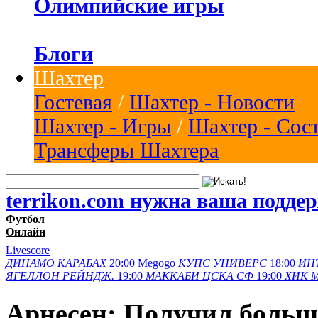
Олимпийские игры
Блоги
Шахтер
Гостевая
/
Шахтер - Новости
Шахтер - Игры
/
Шахтер - Сос
Трансферы Шахтера
terrikon.com нужна ваша подде
Футбол
Онлайн
Livescore
ДИНАМО
КАРАБАХ
20:00
Megogo
КУПС
УНИВЕРС
18:00
ИН
ЯГЕЛЛОН
РЕЙНДЖ.
19:00
МАККАБИ
ЦСКА СФ
19:00
ХИК
Арнесен: Получил больш