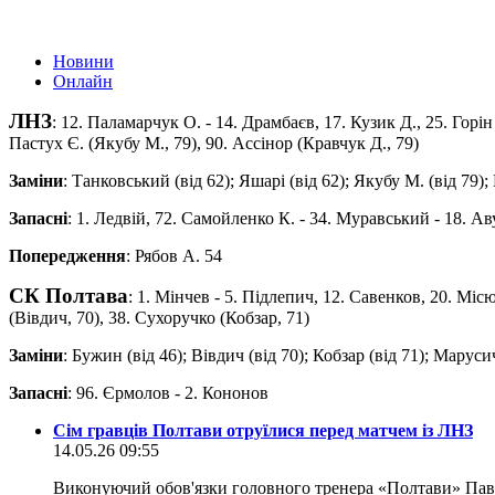
Новини
Онлайн
ЛНЗ
: 12. Паламарчук О. - 14. Драмбаєв, 17. Кузик Д., 25. Горін 
Пастух Є. (Якубу М., 79), 90. Ассінор (Кравчук Д., 79)
Заміни
: Танковський (від 62); Яшарі (від 62); Якубу М. (від 79);
Запасні
: 1. Ледвій, 72. Самойленко К. - 34. Муравський - 18. Ав
Попередження
: Рябов А. 54
СК Полтава
: 1. Мінчев - 5. Підлепич, 12. Савенков, 20. Міс
(Вівдич, 70), 38. Сухоручко (Кобзар, 71)
Заміни
: Бужин (від 46); Вівдич (від 70); Кобзар (від 71); Марусич
Запасні
: 96. Єрмолов - 2. Кононов
Сім гравців Полтави отруїлися перед матчем із ЛНЗ
14.05.26 09:55
Виконуючий обов'язки головного тренера «Полтави» Пав