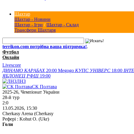
Шахтар
Шахтар - Новини
Шахтар - Ігри
/
Шахтар - Склад
Трансфери Шахтаря
terrikon.com потрібна ваша підтримка!
.
Футбол
Онлайн
Livescore
ДИНАМО
КАРАБАХ
20:00
Megogo
КУПС
УНІВЕРС
18:00
ІНТЕ
ЯБЛОНЕЦ
РФШ
19:00
ЛНЗ
СК Полтава
2025-26, Чемпіонат України
28-й тур
2:0
13.05.2026, 15:30
Cherkasy Arena (Cherkasy
Рефері : Kohut O. (Ukr)
Голи