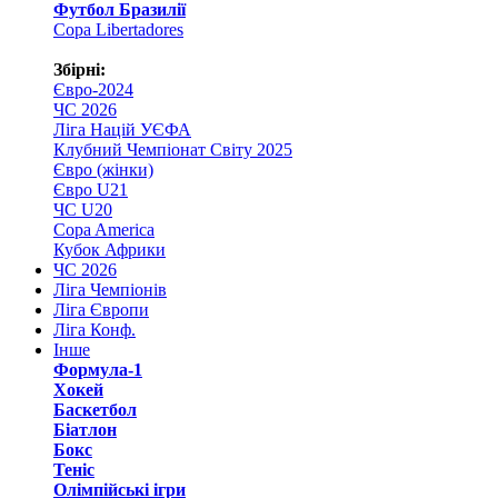
Футбол Бразилії
Copa Libertadores
Збірні:
Євро-2024
ЧС 2026
Ліга Націй УЄФА
Клубний Чемпіонат Світу 2025
Євро (жінки)
Євро U21
ЧС U20
Copa America
Кубок Африки
ЧС 2026
Ліга Чемпіонів
Ліга Європи
Ліга Конф.
Інше
Формула-1
Хокей
Баскетбол
Біатлон
Бокс
Теніс
Олімпійські ігри