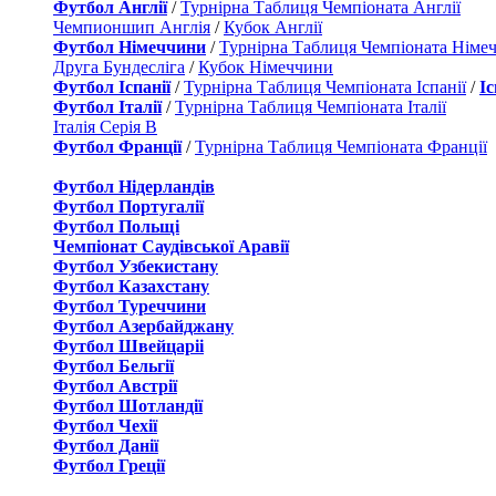
Футбол Англії
/
Турнірна Таблиця Чемпіоната Англії
Чемпионшип Англія
/
Кубок Англії
Футбол Німеччини
/
Турнірна Таблиця Чемпіоната Німе
Друга Бундесліга
/
Кубок Німеччини
Футбол Іспанії
/
Турнірна Таблиця Чемпіоната Іспанії
/
І
Футбол Італії
/
Турнірна Таблиця Чемпіоната Італії
Італія Серія B
Футбол Франції
/
Турнірна Таблиця Чемпіоната Франції
Футбол Нідерландiв
Футбол Португалії
Футбол Польщі
Чемпіонат Саудівської Аравії
Футбол Узбекистану
Футбол Казахстану
Футбол Туреччини
Футбол Азербайджану
Футбол Швейцаріі
Футбол Бельгії
Футбол Австрії
Футбол Шотландії
Футбол Чехії
Футбол Данії
Футбол Греції