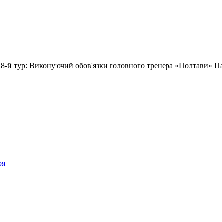
 28-й тур: Виконуючий обов'язки головного тренера «Полтави» П
ря