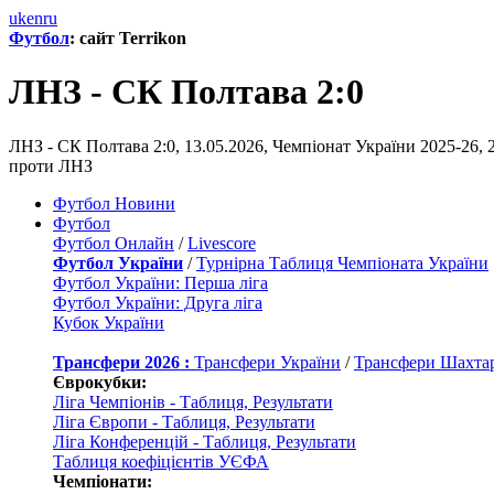
uk
en
ru
Футбол
: сайт Terrikon
ЛНЗ - СК Полтава 2:0
ЛНЗ - СК Полтава 2:0, 13.05.2026, Чемпіонат України 2025-26,
проти ЛНЗ
Футбол Новини
Футбол
Футбол Онлайн
/
Livescore
Футбол України
/
Турнірна Таблиця Чемпіоната України
Футбол України: Перша ліга
Футбол України: Друга ліга
Кубок України
Трансфери 2026 :
Трансфери України
/
Трансфери Шахта
Єврокубки:
Ліга Чемпіонів - Таблиця, Результати
Ліга Європи - Таблиця, Результати
Ліга Конференцій - Таблиця, Результати
Таблиця коефіцієнтів УЄФА
Чемпіонати: