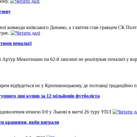
зону.
езону
ої команди київського Динамо, а з квітня став гравцем СК Полтав
грає.
итими пенальті
ей Артур Микитишин на 62-й хвилині не реалізував пенальті у в
ем відбудеться не у Кропивницькому, де полтавці традиційно п
упного дня купив за 12 мільйонів футболіста
доволеним нічиєю 0:0 у Львові в матчі 26 туру УПЛ
бути кращими, якби виграли