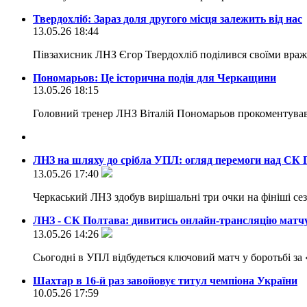
Твердохліб: Зараз доля другого місця залежить від нас
13.05.26 18:44
Півзахисник ЛНЗ Єгор Твердохліб поділився своїми вра
Пономарьов: Це історична подія для Черкащини
13.05.26 18:15
Головний тренер ЛНЗ Віталій Пономарьов прокоментував
ЛНЗ на шляху до срібла УПЛ: огляд перемоги над СК 
13.05.26 17:40
Черкаський ЛНЗ здобув вирішальні три очки на фініші се
ЛНЗ - СК Полтава: дивитись онлайн-трансляцію мат
13.05.26 14:26
Сьогодні в УПЛ відбудеться ключовий матч у боротьбі за 
Шахтар в 16-й раз завойовує титул чемпіона України
10.05.26 17:59