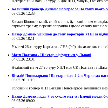
Центральний матч 27 туру. А для ЛНЗ, мабуть, і всього се
Колишній гравець Динамо не зіграє за Полтаву цього с
08.05.26 12:33
Богдан Білошевський, який колись був капітаном молодіжн
отримав травму, переніс операцію і цього сезону вже не зі
Назар Домчак увійшов до топу воротарів УПЛ за відб
05.05.26 18:11
У матчі 26-го туру Карпати - ЛНЗ (0:0) півзахисник гост
Матч Полтава - Шахтар відбудеться у Львові
04.05.26 23:31
Недільний матч 27-го туру УПЛ між СК Полтава та Шахтар
Віталій Пономарьов: Шахтар після 2:2 в Черкасах наст
03.05.26 11:19
Головний тренер ЛНЗ Віталій Пономарьов залишився неза
Назар Домчак після 7-го сухого матчу: Емоції могли 
03.05.26 09:00