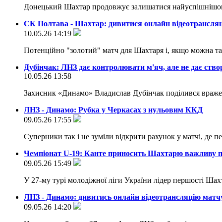
Донецький Шахтар продовжує залишатися найуспішнішо
СК Полтава - Шахтар: дивитися онлайн відеотрансл
10.05.26 14:19
Потенційно "золотий" матч для Шахтаря і, якщо можна т
Дубінчак: ЛНЗ дає контролювати м'яч, але не дає ст
10.05.26 13:58
Захисник «Динамо» Владислав Дубінчак поділився враже
ЛНЗ - Динамо: Рубка у Черкасах з нульовим ККД
09.05.26 17:55
Суперники так і не зуміли відкрити рахунок у матчі, де 
Чемпіонат U-19: Канте приносить Шахтарю важливу 
09.05.26 15:49
У 27-му турі молодіжної ліги України лідер першості Ш
ЛНЗ - Динамо: дивитись онлайн відеотрансляцію мат
09.05.26 14:20