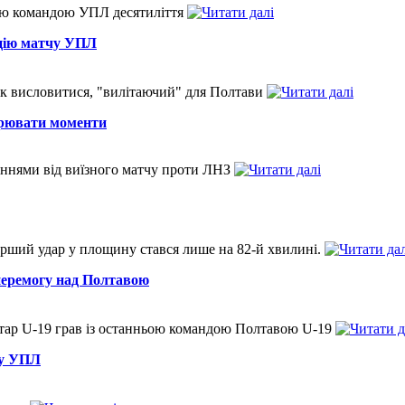
ю командою УПЛ десятиліття
яцію матчу УПЛ
ак висловитися, "вилітаючий" для Полтави
ворювати моменти
ннями від виїзного матчу проти ЛНЗ
перший удар у площину стався лише на 82-й хвилині.
перемогу над Полтавою
ахтар U-19 грав із останньою командою Полтавою U-19
чу УПЛ