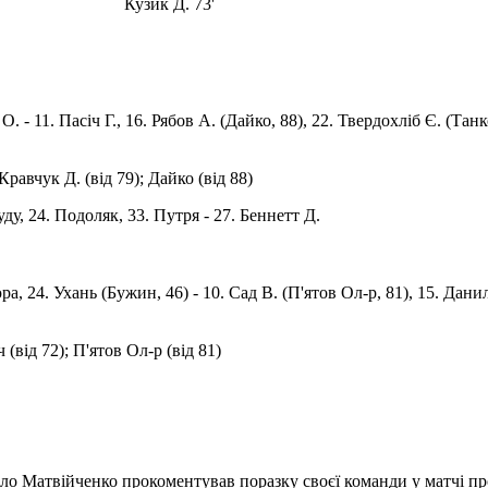
Кузик Д. 73'
О. - 11. Пасіч Г., 16. Рябов А. (Дайко, 88), 22. Твердохліб Є. (Тан
 Кравчук Д. (від 79); Дайко (від 88)
уду, 24. Подоляк, 33. Путря - 27. Беннетт Д.
юра, 24. Ухань (Бужин, 46) - 10. Сад В. (П'ятов Ол-р, 81), 15. Дан
 (від 72); П'ятов Ол-р (від 81)
ло Матвійченко прокоментував поразку своєї команди у матчі 