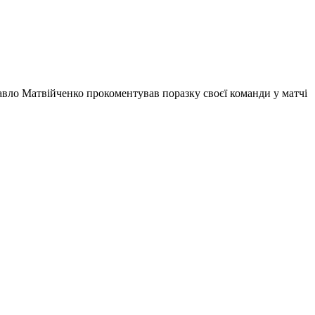
авло Матвійченко прокоментував поразку своєї команди у матчі