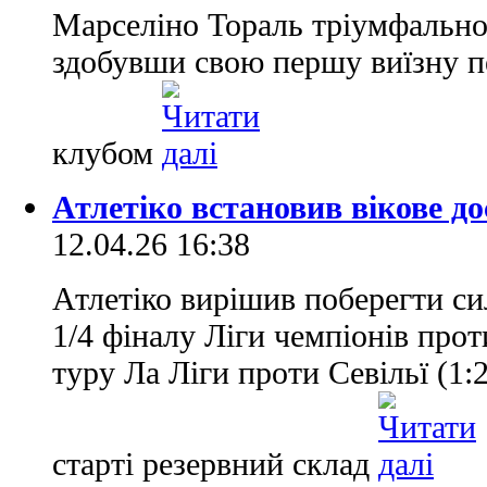
Марселіно Тораль тріумфально
здобувши свою першу виїзну п
клубом
Атлетіко встановив вікове до
12.04.26 16:38
Атлетіко вирішив поберегти с
1/4 фіналу Ліги чемпіонів прот
туру Ла Ліги проти Севільї (1:
старті резервний склад