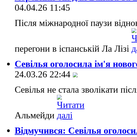
04.04.26 11:45
Після міжнародної паузи відно
перегони в іспанській Ла Лізі
Севілья оголосила ім'я новог
24.03.26 22:44
Севілья не стала зволікати піс
Альмейди
Відмучився: Севілья оголоси