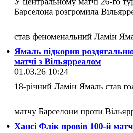
У центральному матчі 26-го тур
Барселона розгромила Вільярре
став феноменальний Ламін Ям
Ямаль підкорив роздягальню
матчі з Вільярреалом
01.03.26 10:24
18-річний Ламін Ямаль став г
матчу Барселони проти Вільярр
Хансі Флік провів 100-й матч