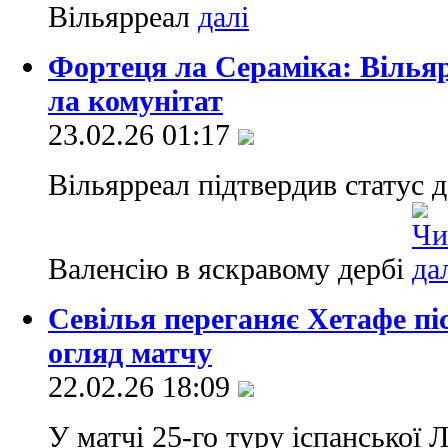
Вільярреал
Фортеця ла Сераміка: Вільяр
ла комунітат
23.02.26 01:17
Вільярреал підтвердив статус 
Валенсію в яскравому дербі
Севілья переганяє Хетафе піс
огляд матчу
22.02.26 18:09
У матчі 25-го туру іспанської Л