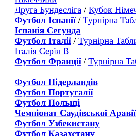
Друга Бундесліга
/
Кубок Німе
Футбол Іспанії
/
Турнірна Таб
Іспанія Сегунда
Футбол Італії
/
Турнірна Табли
Італія Серія B
Футбол Франції
/
Турнірна Та
Футбол Нідерландiв
Футбол Португалії
Футбол Польщі
Чемпіонат Саудівської Аравії
Футбол Узбекистану
Футбол Казахстану