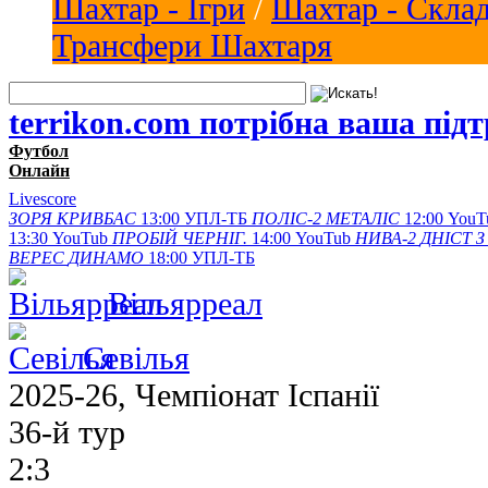
Шахтар - Ігри
/
Шахтар - Скла
Трансфери Шахтаря
terrikon.com потрібна ваша під
Футбол
Онлайн
Livescore
ЗОРЯ
КРИВБАС
13:00
УПЛ-ТБ
ПОЛІС-2
МЕТАЛІС
12:00
YouT
13:30
YouTub
ПРОБІЙ
ЧЕРНІГ.
14:00
YouTub
НИВА-2
ДНІСТ З
ВЕРЕС
ДИНАМО
18:00
УПЛ-ТБ
Вільярреал
Севілья
2025-26, Чемпiонат Іспанії
36-й тур
2:3