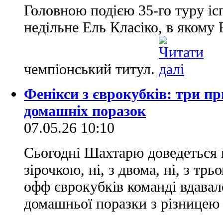
Головною подією 35-го туру ісп
недільне Ель Класіко, в яком
чемпіонський титул.
Фенікси з єврокубків: три п
домашніх поразок
07.05.26 10:10
Сьогодні Шахтарю доведеться 
зірочкою, ні, з двома, ні, з тр
офф єврокубків команді вдавало
домашньої поразки з різницею 