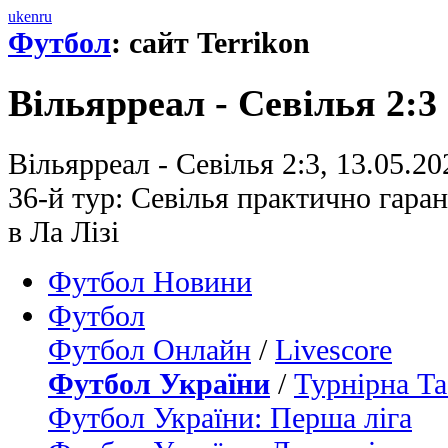
uk
en
ru
Футбол
: сайт Terrikon
Вільярреал - Севілья 2:3
Вільярреал - Севілья 2:3, 13.05.20
36-й тур: Севілья практично гара
в Ла Лізі
Футбол Новини
Футбол
Футбол Онлайн
/
Livescore
Футбол України
/
Турнірна Та
Футбол України: Перша ліга