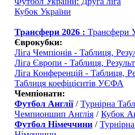
Футбол України: Друга ліга
Кубок України
Трансфери 2026 :
Трансфери 
Єврокубки:
Ліга Чемпіонів - Таблиця, Резу
Ліга Європи - Таблиця, Резуль
Ліга Конференцій - Таблиця, Р
Таблиця коефіцієнтів УЄФА
Чемпіонати:
Футбол Англії
/
Турнірна Табл
Чемпионшип Англія
/
Кубок Ан
Футбол Німеччини
/
Турнірна
Німеччини