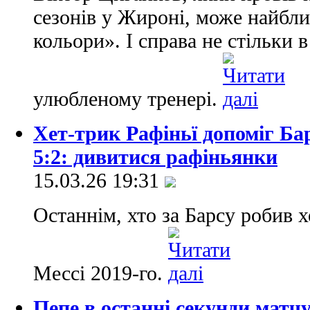
сезонів у Жироні, може найбл
кольори». І справа не стільки в
улюбленому тренері.
Хет-трик Рафіньї допоміг Ба
5:2: дивитися рафіньянки
15.03.26 19:31
Останнім, хто за Барсу робив х
Мессі 2019-го.
Пепе в останні секунди матчу