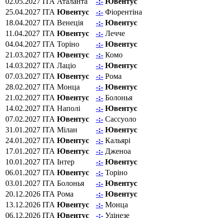
02.05.2027
ITA
Аталанта
-:-
Ювентус
25.04.2027
ITA
Ювентус
-:-
Фіорентіна‎
18.04.2027
ITA
Венеція
-:-
Ювентус
11.04.2027
ITA
Ювентус
-:-
Лечче
04.04.2027
ITA
Торіно
-:-
Ювентус
21.03.2027
ITA
Ювентус
-:-
Комо
14.03.2027
ITA
Лаціо
-:-
Ювентус
07.03.2027
ITA
Ювентус
-:-
Рома
28.02.2027
ITA
Монца
-:-
Ювентус
21.02.2027
ITA
Ювентус
-:-
Болонья
14.02.2027
ITA
Наполі
-:-
Ювентус
07.02.2027
ITA
Ювентус
-:-
Сассуоло
31.01.2027
ITA
Мілан
-:-
Ювентус
24.01.2027
ITA
Ювентус
-:-
Кальярі
17.01.2027
ITA
Ювентус
-:-
Дженоа
10.01.2027
ITA
Інтер
-:-
Ювентус
06.01.2027
ITA
Ювентус
-:-
Торіно
03.01.2027
ITA
Болонья
-:-
Ювентус
20.12.2026
ITA
Рома
-:-
Ювентус
13.12.2026
ITA
Ювентус
-:-
Монца
06.12.2026
ITA
Ювентус
-:-
Удінезе