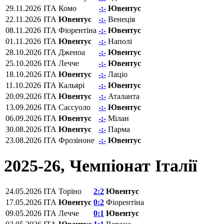
29.11.2026
ITA
Комо
-:-
Ювентус
22.11.2026
ITA
Ювентус
-:-
Венеція
08.11.2026
ITA
Фіорентіна‎
-:-
Ювентус
01.11.2026
ITA
Ювентус
-:-
Наполі
28.10.2026
ITA
Дженоа
-:-
Ювентус
25.10.2026
ITA
Лечче
-:-
Ювентус
18.10.2026
ITA
Ювентус
-:-
Лаціо
11.10.2026
ITA
Кальярі
-:-
Ювентус
20.09.2026
ITA
Ювентус
-:-
Аталанта
13.09.2026
ITA
Сассуоло
-:-
Ювентус
06.09.2026
ITA
Ювентус
-:-
Мілан
30.08.2026
ITA
Ювентус
-:-
Парма
23.08.2026
ITA
Фрозіноне
-:-
Ювентус
2025-26, Чемпіонат Італії
24.05.2026
ITA
Торіно
2:2
Ювентус
17.05.2026
ITA
Ювентус
0:2
Фіорентіна‎
09.05.2026
ITA
Лечче
0:1
Ювентус