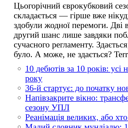
Цьогорічний єврокубковий сез
складається — гірше вже нікуд
здобули жодної перемоги. Дві 
другий шанс лише завдяки по
сучасного регламенту. Здається
було. А може, не здається? Ter
10 дебютів за 10 років: усі
року
36-й стартує: до початку н
Напівзакрите вікно: трансф
сезону УПЛ
Реанімація великих, або хто
Малий словник мундіалю: 1