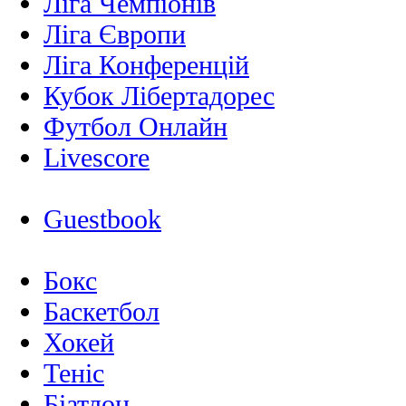
Ліга Чемпіонів
Ліга Європи
Ліга Конференцій
Кубок Лібертадорес
Футбол Онлайн
Livescore
Guestbook
Бокс
Баскетбол
Хокей
Теніс
Біатлон