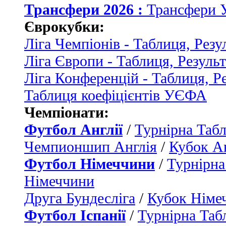
Трансфери 2026 :
Трансфери 
Єврокубки:
Ліга Чемпіонів - Таблиця, Резу
Ліга Європи - Таблиця, Резуль
Ліга Конференцій - Таблиця, Р
Таблиця коефіцієнтів УЄФА
Чемпіонати:
Футбол Англії
/
Турнірна Табл
Чемпионшип Англія
/
Кубок Ан
Футбол Німеччини
/
Турнірна
Німеччини
Друга Бундесліга
/
Кубок Німе
Футбол Іспанії
/
Турнірна Таб