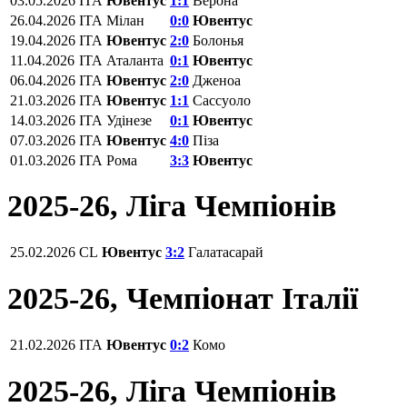
03.05.2026
ITA
Ювентус
1:1
Верона
26.04.2026
ITA
Мілан
0:0
Ювентус
19.04.2026
ITA
Ювентус
2:0
Болонья
11.04.2026
ITA
Аталанта
0:1
Ювентус
06.04.2026
ITA
Ювентус
2:0
Дженоа
21.03.2026
ITA
Ювентус
1:1
Сассуоло
14.03.2026
ITA
Удінезе
0:1
Ювентус
07.03.2026
ITA
Ювентус
4:0
Піза
01.03.2026
ITA
Рома
3:3
Ювентус
2025-26, Ліга Чемпіонів
25.02.2026
CL
Ювентус
3:2
Галатасарай
2025-26, Чемпіонат Італії
21.02.2026
ITA
Ювентус
0:2
Комо
2025-26, Ліга Чемпіонів