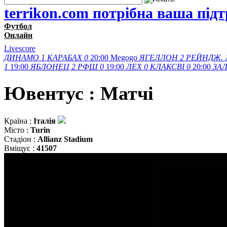
terrikon.com потрібна ваша під
Футбол
Онлайн
Livescore
ДИНАМО
1
КАРАБАХ
0
20:00
Megogo
ЯГЕЛЛОН
2
РЕЙНДЖ.
1
19:00
ЯБЛОНЕЦ
2
РФШ
0
19:00
ЛЕХ
0
КЛАКСВІ
0
20:00
ЗАЛ
Ювентус : Матчi
Країна :
Італія
Місто :
Turin
Стадіон :
Allianz Stadium
Вміщує :
41507