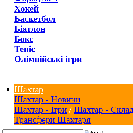
Хокей
Баскетбол
Біатлон
Бокс
Теніс
Олімпійські ігри
Шахтар
Шахтар - Новини
Шахтар - Ігри
/
Шахтар - Скла
Трансфери Шахтаря