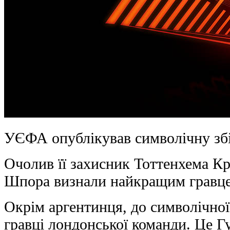
УЄФА опублікував символічну збі
Очолив її захисник Тоттенхема Кр
Шпора визнали найкращим гравце
Окрім аргентинця, до символічно
гравці лондонської команди. Це Г