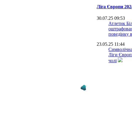
Ліга Європи 202
30.07.25 09:53
Атлетик Бі
оштрафован
поведінку 
23.05.25 11:44
Символічна
Ліги Європ
чолі
22.05.25 18:59
Бен Фостер
начхати на
22.05.25 16:25
Ван де Вен:
Тоттенхема 
м'яка
22.05.25 13:00
Суперкубо
Удіне