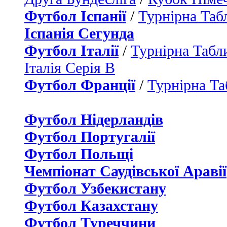
Футбол Іспанії
/
Турнірна Таб
Іспанія Сегунда
Футбол Італії
/
Турнірна Табли
Італія Серія B
Футбол Франції
/
Турнірна Та
Футбол Нідерландiв
Футбол Португалії
Футбол Польщі
Чемпіонат Саудівської Аравії
Футбол Узбекистану
Футбол Казахстану
Футбол Туреччини