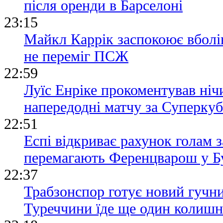
після оренди в Барселоні
23:15
Майкл Каррік заспокоює вболі
не переміг ПСЖ
22:59
Луїс Енріке прокоментував ні
напередодні матчу за Суперку
22:51
Еспі відкриває рахунок голам з
перемагають Ференцварош у Б
22:37
Трабзонспор готує новий гучни
Туреччини їде ще один колишн