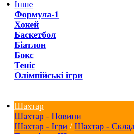
Інше
Формула-1
Хокей
Баскетбол
Біатлон
Бокс
Теніс
Олімпійські ігри
Шахтар
Шахтар - Новини
Шахтар - Ігри
/
Шахтар - Скла