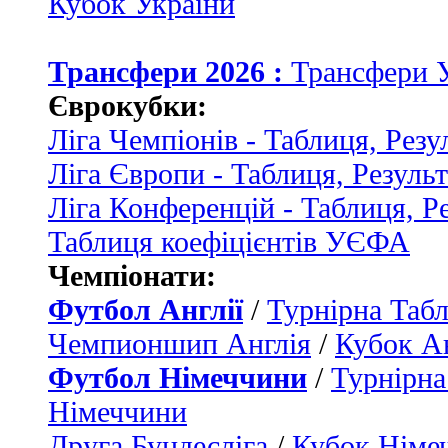
Кубок України
Трансфери 2026 :
Трансфери 
Єврокубки:
Ліга Чемпіонів - Таблиця, Резу
Ліга Європи - Таблиця, Резуль
Ліга Конференцій - Таблиця, Р
Таблиця коефіцієнтів УЄФА
Чемпіонати:
Футбол Англії
/
Турнірна Табл
Чемпионшип Англія
/
Кубок Ан
Футбол Німеччини
/
Турнірна
Німеччини
Друга Бундесліга
/
Кубок Німе