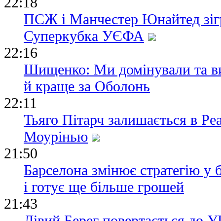
22:18
ПСЖ і Манчестер Юнайтед зіг
Суперкубка УЄФА
22:16
Шищенко: Ми домінували та в
й краще за Оболонь
22:11
Тьяго Пітарч залишається в Ре
Моурінью
21:50
Барселона змінює стратегію у 
і готує ще більше грошей
21:43
Лівий Берег повертається до УП