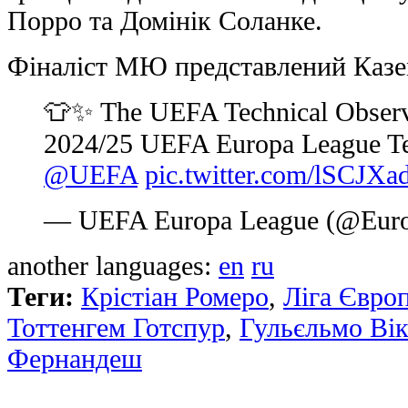
Порро та Домінік Соланке.
Фіналіст МЮ представлений Казе
👕✨ The UEFA Technical Observe
2024/25 UEFA Europa League Tea
@UEFA
pic.twitter.com/lSCJXa
— UEFA Europa League (@Eur
another languages:
en
ru
Теги:
Крістіан Ромеро
,
Ліга Євро
Тоттенгем Готспур
,
Гульєльмо Вік
Фернандеш