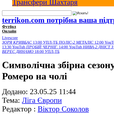
Трансфери Шахтаря
terrikon.com потрібна ваша під
Футбол
Онлайн
Livescore
ЗОРЯ
КРИВБАС
13:00
УПЛ-ТБ
ПОЛІС-2
МЕТАЛІС
12:00
YouT
13:30
YouTub
ПРОБІЙ
ЧЕРНІГ.
14:00
YouTub
НИВА-2
ДНІСТ З
ВЕРЕС
ДИНАМО
18:00
УПЛ-ТБ
Символічна збірна сезону
Ромеро на чолі
Додано:
23.05.25 11:44
Тема:
Ліга Європи
Редактор :
Віктор Соколов