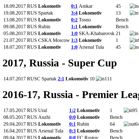
18.09.2017
RUS
Lokomotiv
0:1
Amkar
45
19.08.2017
RUS
Spartak
3:4
Lokomotiv
13
13.08.2017
RUS
Lokomotiv
0:2
Tosno
Bench
09.08.2017
RUS
Rubin
1:1
Lokomotiv
Bench
05.08.2017
RUS
Lokomotiv
1:0
SKA-Khabarovsk
21
21.07.2017
RUS
CSKA Moscow
1:3
Lokomotiv
1
18.07.2017
RUS
Lokomotiv
1:0
Arsenal Tula
45
2017, Russia - Super Cup
14.07.2017
RUSC
Spartak
2:1
Lokomotiv
10
111
2016-17, Russia - Premier Le
17.05.2017
RUS
Ural
1:2
Lokomotiv
1
95
08.05.2017
RUS
Anzhi
0:0
Lokomotiv
Bench
29.04.2017
RUS
Lokomotiv
0:1
Rubin
64
6
16.04.2017
RUS
Arsenal Tula
0:3
Lokomotiv
Bench
09.04.2017
RUS
Lokomotiv
0:0
FC Rostov
Bench