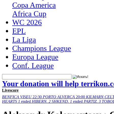
Copa America
Africa Cup
WC 2026
EPL
La Liga
Champions League
Europa League
Conf. League
Your donation will help terrikon.
Livescore
BENFICA
VISEU
22:30
PORTO
ALVERCA
20:00
KILMARN
CELT
HEARTS
1
ended
HIBERN.
2
SHKEND.
1
ended
PARTIZ.
3
TOBO