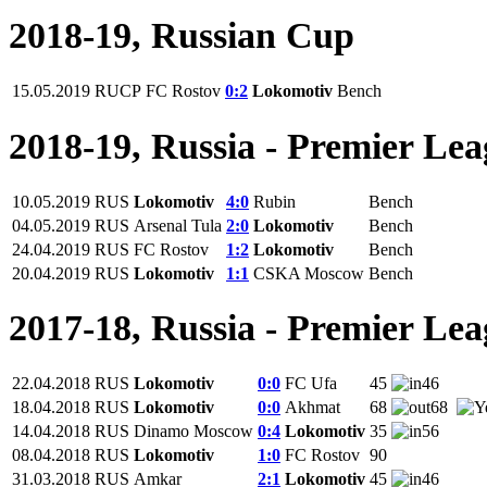
2018-19, Russian Cup
15.05.2019
RUCP
FC Rostov
0:2
Lokomotiv
Bench
2018-19, Russia - Premier Le
10.05.2019
RUS
Lokomotiv
4:0
Rubin
Bench
04.05.2019
RUS
Arsenal Tula
2:0
Lokomotiv
Bench
24.04.2019
RUS
FC Rostov
1:2
Lokomotiv
Bench
20.04.2019
RUS
Lokomotiv
1:1
CSKA Moscow
Bench
2017-18, Russia - Premier Le
22.04.2018
RUS
Lokomotiv
0:0
FC Ufa
45
46
18.04.2018
RUS
Lokomotiv
0:0
Akhmat
68
68
14.04.2018
RUS
Dinamo Moscow
0:4
Lokomotiv
35
56
08.04.2018
RUS
Lokomotiv
1:0
FC Rostov
90
31.03.2018
RUS
Amkar
2:1
Lokomotiv
45
46