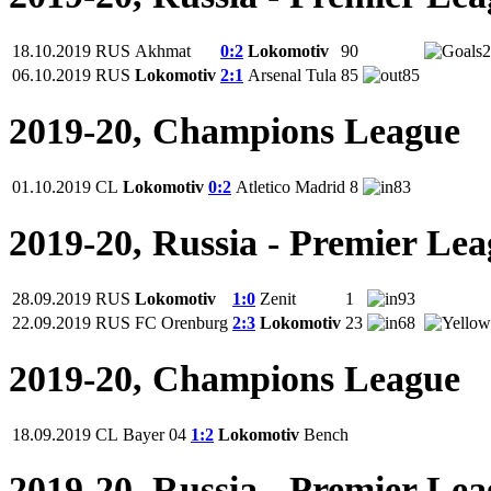
18.10.2019
RUS
Akhmat
0:2
Lokomotiv
90
2
06.10.2019
RUS
Lokomotiv
2:1
Arsenal Tula
85
85
2019-20, Champions League
01.10.2019
CL
Lokomotiv
0:2
Atletico Madrid
8
83
2019-20, Russia - Premier Le
28.09.2019
RUS
Lokomotiv
1:0
Zenit
1
93
22.09.2019
RUS
FC Orenburg
2:3
Lokomotiv
23
68
2019-20, Champions League
18.09.2019
CL
Bayer 04
1:2
Lokomotiv
Bench
2019-20, Russia - Premier Le