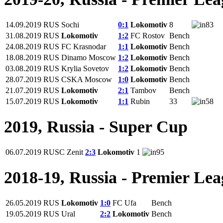
14.09.2019
RUS
Sochi
0:1
Lokomotiv
8
83
31.08.2019
RUS
Lokomotiv
1:2
FC Rostov
Bench
24.08.2019
RUS
FC Krasnodar
1:1
Lokomotiv
Bench
18.08.2019
RUS
Dinamo Moscow
1:2
Lokomotiv
Bench
03.08.2019
RUS
Krylia Sovetov
1:2
Lokomotiv
Bench
28.07.2019
RUS
CSKA Moscow
1:0
Lokomotiv
Bench
21.07.2019
RUS
Lokomotiv
2:1
Tambov
Bench
15.07.2019
RUS
Lokomotiv
1:1
Rubin
33
58
2019, Russia - Super Cup
06.07.2019
RUSC
Zenit
2:3
Lokomotiv
1
95
2018-19, Russia - Premier Le
26.05.2019
RUS
Lokomotiv
1:0
FC Ufa
Bench
19.05.2019
RUS
Ural
2:2
Lokomotiv
Bench