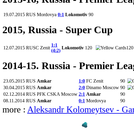
19.07.2015
RUS
Mordovya
0:1
Lokomotiv
90
2015, Russia - Super Cup
1:1
12.07.2015
RUSC
Zenit
Lokomotiv
120
120
(4:2)
2014-15. Russia - Premier Le
23.05.2015
RUS
Amkar
1:0
FC Zenit
90
30.04.2015
RUS
Amkar
2:0
Dinamo Moscow
90
02.12.2014
RUS
PFK CSKA Moscow
2:1
Amkar
90
08.11.2014
RUS
Amkar
0:1
Mordovya
90
more :
Aleksandr Kolomeytsev - Ga