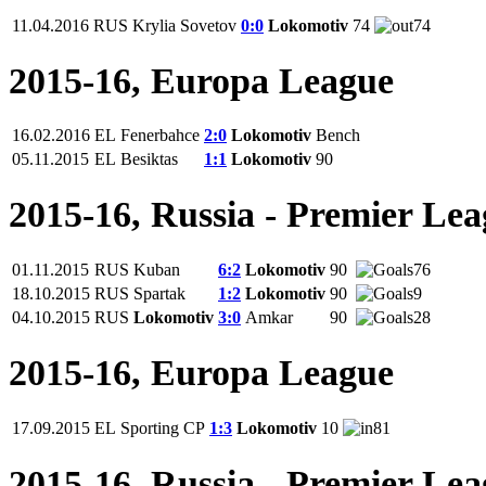
11.04.2016
RUS
Krylia Sovetov
0:0
Lokomotiv
74
74
2015-16, Europa League
16.02.2016
EL
Fenerbahce
2:0
Lokomotiv
Bench
05.11.2015
EL
Besiktas
1:1
Lokomotiv
90
2015-16, Russia - Premier Le
01.11.2015
RUS
Kuban
6:2
Lokomotiv
90
76
18.10.2015
RUS
Spartak
1:2
Lokomotiv
90
9
04.10.2015
RUS
Lokomotiv
3:0
Amkar
90
28
2015-16, Europa League
17.09.2015
EL
Sporting CP
1:3
Lokomotiv
10
81
2015-16, Russia - Premier Le