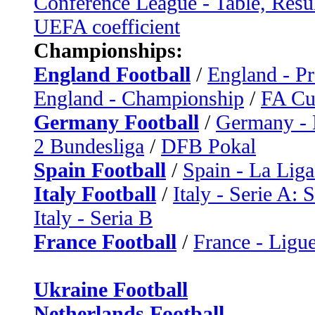
Conference League - Table, Resu
UEFA coefficient
Championships:
England Football
/
England - P
England - Championship
/
FA C
Germany Football
/
Germany - 
2 Bundesliga
/
DFB Pokal
Spain Football
/
Spain - La Liga
Italy Football
/
Italy - Serie A: 
Italy - Seria B
France Football
/
France - Ligue
Ukraine Football
Netherlands Football