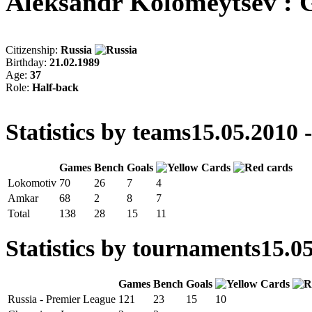
Aleksandr Kolomeytsev :
Citizenship:
Russia
Birthday:
21.02.1989
Age:
37
Role:
Half-back
Statistics by teams
15.05.2010 
Games
Bench
Goals
Lokomotiv
70
26
7
4
Amkar
68
2
8
7
Total
138
28
15
11
Statistics by tournaments
15.05
Games
Bench
Goals
Russia - Premier League
121
23
15
10