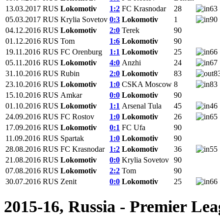
13.03.2017
RUS
Lokomotiv
1:2
FC Krasnodar
28
63
05.03.2017
RUS
Krylia Sovetov
0:3
Lokomotiv
1
90
04.12.2016
RUS
Lokomotiv
2:0
Terek
90
01.12.2016
RUS
Tom
1:6
Lokomotiv
90
19.11.2016
RUS
FC Orenburg
1:1
Lokomotiv
25
66
05.11.2016
RUS
Lokomotiv
4:0
Anzhi
24
67
31.10.2016
RUS
Rubin
2:0
Lokomotiv
83
8
23.10.2016
RUS
Lokomotiv
1:0
CSKA Moscow
8
83
15.10.2016
RUS
Amkar
0:0
Lokomotiv
90
01.10.2016
RUS
Lokomotiv
1:1
Arsenal Tula
45
46
24.09.2016
RUS
FC Rostov
1:0
Lokomotiv
26
65
17.09.2016
RUS
Lokomotiv
0:1
FC Ufa
90
11.09.2016
RUS
Spartak
1:0
Lokomotiv
90
28.08.2016
RUS
FC Krasnodar
1:2
Lokomotiv
36
55
21.08.2016
RUS
Lokomotiv
0:0
Krylia Sovetov
90
07.08.2016
RUS
Lokomotiv
2:2
Tom
90
30.07.2016
RUS
Zenit
0:0
Lokomotiv
25
66
2015-16, Russia - Premier Le