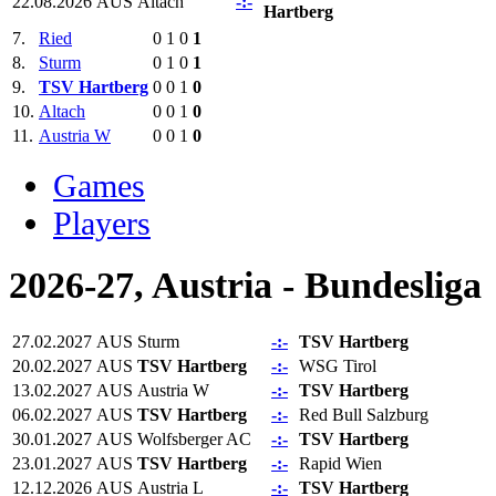
22.08.2026
AUS
Altach
-:-
Hartberg
7.
Ried
0
1
0
1
8.
Sturm
0
1
0
1
9.
TSV Hartberg
0
0
1
0
10.
Altach
0
0
1
0
11.
Austria W
0
0
1
0
Games
Players
2026-27, Austria - Bundesliga
27.02.2027
AUS
Sturm
-:-
TSV Hartberg
20.02.2027
AUS
TSV Hartberg
-:-
WSG Tirol
13.02.2027
AUS
Austria W
-:-
TSV Hartberg
06.02.2027
AUS
TSV Hartberg
-:-
Red Bull Salzburg
30.01.2027
AUS
Wolfsberger AC
-:-
TSV Hartberg
23.01.2027
AUS
TSV Hartberg
-:-
Rapid Wien
12.12.2026
AUS
Austria L
-:-
TSV Hartberg