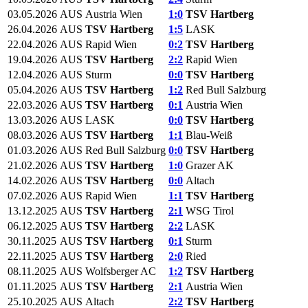
03.05.2026
AUS
Austria Wien
1:0
TSV Hartberg
26.04.2026
AUS
TSV Hartberg
1:5
LASK
22.04.2026
AUS
Rapid Wien
0:2
TSV Hartberg
19.04.2026
AUS
TSV Hartberg
2:2
Rapid Wien
12.04.2026
AUS
Sturm
0:0
TSV Hartberg
05.04.2026
AUS
TSV Hartberg
1:2
Red Bull Salzburg
22.03.2026
AUS
TSV Hartberg
0:1
Austria Wien
13.03.2026
AUS
LASK
0:0
TSV Hartberg
08.03.2026
AUS
TSV Hartberg
1:1
Blau-Weiß
01.03.2026
AUS
Red Bull Salzburg
0:0
TSV Hartberg
21.02.2026
AUS
TSV Hartberg
1:0
Grazer AK
14.02.2026
AUS
TSV Hartberg
0:0
Altach
07.02.2026
AUS
Rapid Wien
1:1
TSV Hartberg
13.12.2025
AUS
TSV Hartberg
2:1
WSG Tirol
06.12.2025
AUS
TSV Hartberg
2:2
LASK
30.11.2025
AUS
TSV Hartberg
0:1
Sturm
22.11.2025
AUS
TSV Hartberg
2:0
Ried
08.11.2025
AUS
Wolfsberger AC
1:2
TSV Hartberg
01.11.2025
AUS
TSV Hartberg
2:1
Austria Wien
25.10.2025
AUS
Altach
2:2
TSV Hartberg