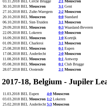
03.11.2018
BEL
Cercle Brugge
2:1
Mouscron‎
30.10.2018
BEL
Mouscron‎
3:1
Gent
27.10.2018
BEL
Zulte-Waregem
2:2
Mouscron‎
20.10.2018
BEL
Mouscron‎
0:0
Standard
06.10.2018
BEL
Sint-Truiden
3:1
Mouscron‎
29.09.2018
BEL
Mouscron‎
0:3
Waasland-Beveren
22.09.2018
BEL
Lokeren
0:0
Mouscron‎
16.09.2018
BEL
Mouscron‎
1:0
Kortrijk
01.09.2018
BEL
Charleroi
3:1
Mouscron‎
25.08.2018
BEL
Mouscron‎
0:1
Eupen
17.08.2018
BEL
Anderlecht
2:0
Mouscron‎
11.08.2018
BEL
Mouscron‎
0:1
Antwerp
05.08.2018
BEL
Mouscron‎
0:1
Club Brugge
28.07.2018
BEL
Oostende
2:1
Mouscron‎
2017-18, Belgium - Jupiler Le
11.03.2018
BEL
Eupen
4:0
Mouscron‎
03.03.2018
BEL
Mouscron‎
1:2
Lokeren
25.02.2018
BEL
Anderlecht
5:3
Mouscron‎