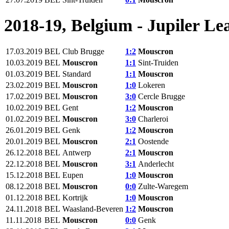
2018-19, Belgium - Jupiler Le
17.03.2019
BEL
Club Brugge
1:2
Mouscron‎
10.03.2019
BEL
Mouscron‎
1:1
Sint-Truiden
01.03.2019
BEL
Standard
1:1
Mouscron‎
23.02.2019
BEL
Mouscron‎
1:0
Lokeren
17.02.2019
BEL
Mouscron‎
3:0
Cercle Brugge
10.02.2019
BEL
Gent
1:2
Mouscron‎
01.02.2019
BEL
Mouscron‎
3:0
Charleroi
26.01.2019
BEL
Genk
1:2
Mouscron‎
20.01.2019
BEL
Mouscron‎
2:1
Oostende
26.12.2018
BEL
Antwerp
2:1
Mouscron‎
22.12.2018
BEL
Mouscron‎
3:1
Anderlecht
15.12.2018
BEL
Eupen
1:0
Mouscron‎
08.12.2018
BEL
Mouscron‎
0:0
Zulte-Waregem
01.12.2018
BEL
Kortrijk
1:0
Mouscron‎
24.11.2018
BEL
Waasland-Beveren
1:2
Mouscron‎
11.11.2018
BEL
Mouscron‎
0:0
Genk