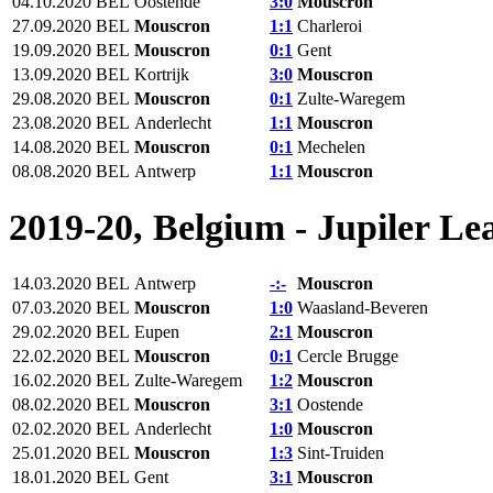
04.10.2020
BEL
Oostende
3:0
Mouscron‎
27.09.2020
BEL
Mouscron‎
1:1
Charleroi
19.09.2020
BEL
Mouscron‎
0:1
Gent
13.09.2020
BEL
Kortrijk
3:0
Mouscron‎
29.08.2020
BEL
Mouscron‎
0:1
Zulte-Waregem
23.08.2020
BEL
Anderlecht
1:1
Mouscron‎
14.08.2020
BEL
Mouscron‎
0:1
Mechelen
08.08.2020
BEL
Antwerp
1:1
Mouscron‎
2019-20, Belgium - Jupiler Le
14.03.2020
BEL
Antwerp
-:-
Mouscron‎
07.03.2020
BEL
Mouscron‎
1:0
Waasland-Beveren
29.02.2020
BEL
Eupen
2:1
Mouscron‎
22.02.2020
BEL
Mouscron‎
0:1
Cercle Brugge
16.02.2020
BEL
Zulte-Waregem
1:2
Mouscron‎
08.02.2020
BEL
Mouscron‎
3:1
Oostende
02.02.2020
BEL
Anderlecht
1:0
Mouscron‎
25.01.2020
BEL
Mouscron‎
1:3
Sint-Truiden
18.01.2020
BEL
Gent
3:1
Mouscron‎