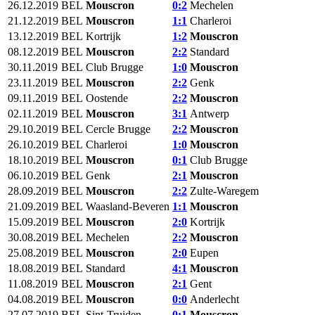
26.12.2019
BEL
Mouscron‎
0:2
Mechelen
21.12.2019
BEL
Mouscron‎
1:1
Charleroi
13.12.2019
BEL
Kortrijk
1:2
Mouscron‎
08.12.2019
BEL
Mouscron‎
2:2
Standard
30.11.2019
BEL
Club Brugge
1:0
Mouscron‎
23.11.2019
BEL
Mouscron‎
2:2
Genk
09.11.2019
BEL
Oostende
2:2
Mouscron‎
02.11.2019
BEL
Mouscron‎
3:1
Antwerp
29.10.2019
BEL
Cercle Brugge
2:2
Mouscron‎
26.10.2019
BEL
Charleroi
1:0
Mouscron‎
18.10.2019
BEL
Mouscron‎
0:1
Club Brugge
06.10.2019
BEL
Genk
2:1
Mouscron‎
28.09.2019
BEL
Mouscron‎
2:2
Zulte-Waregem
21.09.2019
BEL
Waasland-Beveren
1:1
Mouscron‎
15.09.2019
BEL
Mouscron‎
2:0
Kortrijk
30.08.2019
BEL
Mechelen
2:2
Mouscron‎
25.08.2019
BEL
Mouscron‎
2:0
Eupen
18.08.2019
BEL
Standard
4:1
Mouscron‎
11.08.2019
BEL
Mouscron‎
2:1
Gent
04.08.2019
BEL
Mouscron‎
0:0
Anderlecht
27.07.2019
BEL
Sint-Truiden
0:1
Mouscron‎