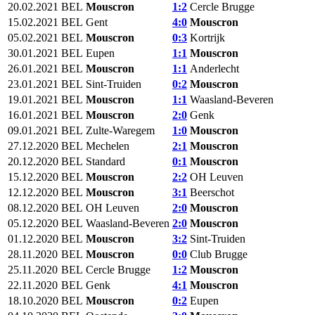
20.02.2021
BEL
Mouscron‎
1:2
Cercle Brugge
15.02.2021
BEL
Gent
4:0
Mouscron‎
05.02.2021
BEL
Mouscron‎
0:3
Kortrijk
30.01.2021
BEL
Eupen
1:1
Mouscron‎
26.01.2021
BEL
Mouscron‎
1:1
Anderlecht
23.01.2021
BEL
Sint-Truiden
0:2
Mouscron‎
19.01.2021
BEL
Mouscron‎
1:1
Waasland-Beveren
16.01.2021
BEL
Mouscron‎
2:0
Genk
09.01.2021
BEL
Zulte-Waregem
1:0
Mouscron‎
27.12.2020
BEL
Mechelen
2:1
Mouscron‎
20.12.2020
BEL
Standard
0:1
Mouscron‎
15.12.2020
BEL
Mouscron‎
2:2
OH Leuven
12.12.2020
BEL
Mouscron‎
3:1
Beerschot
08.12.2020
BEL
OH Leuven
2:0
Mouscron‎
05.12.2020
BEL
Waasland-Beveren
2:0
Mouscron‎
01.12.2020
BEL
Mouscron‎
3:2
Sint-Truiden
28.11.2020
BEL
Mouscron‎
0:0
Club Brugge
25.11.2020
BEL
Cercle Brugge
1:2
Mouscron‎
22.11.2020
BEL
Genk
4:1
Mouscron‎
18.10.2020
BEL
Mouscron‎
0:2
Eupen