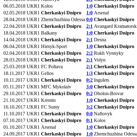
06.05.2018
UKR1
Kolos
1:0
Cherkaskyi Dnipro
02.05.2018
UKR1
Cherkaskyi Dnipro
1:0
Arsenal
28.04.2018
UKR1
Zhemchuzhina Odessa
0:0
Cherkaskyi Dnipro
22.04.2018
UKR1
Cherkaskyi Dnipro
2:1
Avangard Kramatorsk
18.04.2018
UKR1
Balkany
1:0
Cherkaskyi Dnipro
14.04.2018
UKR1
Cherkaskyi Dnipro
2:1
Desna
06.04.2018
UKR1
Hirnyk-Sport
1:0
Cherkaskyi Dnipro
02.04.2018
UKR1
Cherkaskyi Dnipro
2:2
Rukh Vynnyky
28.03.2018
UKR1
Cherkaskyi Dnipro
2:1
Volyn
25.03.2018
UKR1
FC Poltava
2:1
Cherkaskyi Dnipro
18.11.2017
UKR1
Gelios
1:3
Cherkaskyi Dnipro
10.11.2017
UKR1
Cherkaskyi Dnipro
0:2
Ingulets
05.11.2017
UKR1
MFC Mykolaiv
3:0
Cherkaskyi Dnipro
29.10.2017
UKR1
Cherkaskyi Dnipro
0:2
Obolon-Brovar
21.10.2017
UKR1
Kremin
1:0
Cherkaskyi Dnipro
16.10.2017
UKR1
FC Sumy
3:2
Cherkaskyi Dnipro
11.10.2017
UKR1
Cherkaskyi Dnipro
0:0
Naftovyk
07.10.2017
UKR1
Cherkaskyi Dnipro
0:1
Kolos
01.10.2017
UKR1
Arsenal
1:0
Cherkaskyi Dnipro
24.09.2017
UKR1
Cherkaskyi Dnipro
1:0
Zhemchuzhina Odess