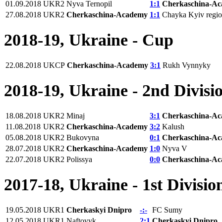
01.09.2018
UKR2
Nyva Ternopil
1:1
Cherkaschina-A
27.08.2018
UKR2
Cherkaschina-Academy
1:1
Chayka Kyiv regi
2018-19, Ukraine - Cup
22.08.2018
UKCP
Cherkaschina-Academy
3:1
Rukh Vynnyky
2018-19, Ukraine - 2nd Divisi
18.08.2018
UKR2
Minaj
3:1
Cherkaschina-A
11.08.2018
UKR2
Cherkaschina-Academy
3:2
Kalush
05.08.2018
UKR2
Bukovyna
0:1
Cherkaschina-A
28.07.2018
UKR2
Cherkaschina-Academy
1:0
Nyva V
22.07.2018
UKR2
Polissya
0:0
Cherkaschina-A
2017-18, Ukraine - 1st Divisio
19.05.2018
UKR1
Cherkaskyi Dnipro
-:-
FC Sumy
12.05.2018
UKR1
Naftovyk
2:1
Cherkaskyi Dnipro