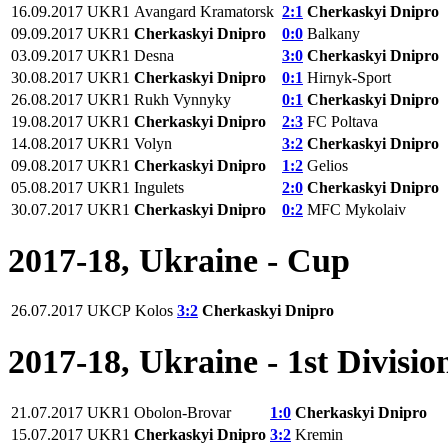
16.09.2017
UKR1
Avangard Kramatorsk
2:1
Cherkaskyi Dnipro
09.09.2017
UKR1
Cherkaskyi Dnipro
0:0
Balkany
03.09.2017
UKR1
Desna
3:0
Cherkaskyi Dnipro
30.08.2017
UKR1
Cherkaskyi Dnipro
0:1
Hirnyk-Sport
26.08.2017
UKR1
Rukh Vynnyky
0:1
Cherkaskyi Dnipro
19.08.2017
UKR1
Cherkaskyi Dnipro
2:3
FC Poltava
14.08.2017
UKR1
Volyn
3:2
Cherkaskyi Dnipro
09.08.2017
UKR1
Cherkaskyi Dnipro
1:2
Gelios
05.08.2017
UKR1
Ingulets
2:0
Cherkaskyi Dnipro
30.07.2017
UKR1
Cherkaskyi Dnipro
0:2
MFC Mykolaiv
2017-18, Ukraine - Cup
26.07.2017
UKCP
Kolos
3:2
Cherkaskyi Dnipro
2017-18, Ukraine - 1st Divisio
21.07.2017
UKR1
Obolon-Brovar
1:0
Cherkaskyi Dnipro
15.07.2017
UKR1
Cherkaskyi Dnipro
3:2
Kremin