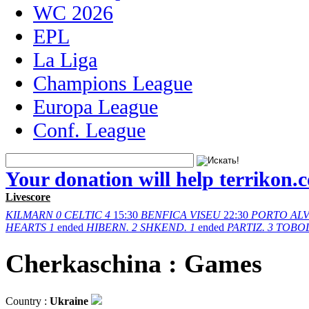
WC 2026
EPL
La Liga
Champions League
Europa League
Conf. League
Your donation will help terrikon.
Livescore
KILMARN
0
CELTIC
4
15:30
BENFICA
VISEU
22:30
PORTO
AL
HEARTS
1
ended
HIBERN.
2
SHKEND.
1
ended
PARTIZ.
3
TOBO
Cherkaschina : Games
Country :
Ukraine