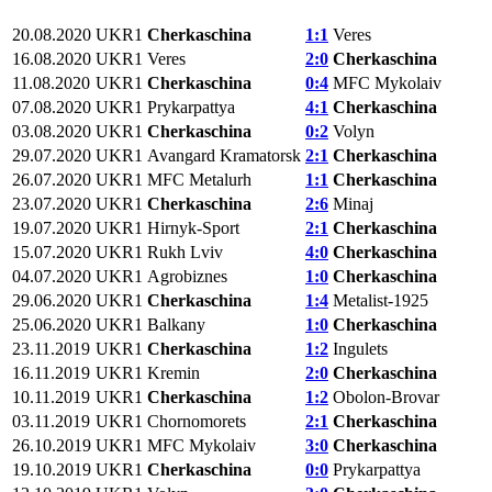
20.08.2020
UKR1
Cherkaschina
1:1
Veres
16.08.2020
UKR1
Veres
2:0
Cherkaschina
11.08.2020
UKR1
Cherkaschina
0:4
MFC Mykolaiv
07.08.2020
UKR1
Prykarpattya
4:1
Cherkaschina
03.08.2020
UKR1
Cherkaschina
0:2
Volyn
29.07.2020
UKR1
Avangard Kramatorsk
2:1
Cherkaschina
26.07.2020
UKR1
MFC Metalurh
1:1
Cherkaschina
23.07.2020
UKR1
Cherkaschina
2:6
Minaj
19.07.2020
UKR1
Hirnyk-Sport
2:1
Cherkaschina
15.07.2020
UKR1
Rukh Lviv
4:0
Cherkaschina
04.07.2020
UKR1
Agrobiznes
1:0
Cherkaschina
29.06.2020
UKR1
Cherkaschina
1:4
Metalist-1925
25.06.2020
UKR1
Balkany
1:0
Cherkaschina
23.11.2019
UKR1
Cherkaschina
1:2
Ingulets
16.11.2019
UKR1
Kremin
2:0
Cherkaschina
10.11.2019
UKR1
Cherkaschina
1:2
Obolon-Brovar
03.11.2019
UKR1
Chornomorets
2:1
Cherkaschina
26.10.2019
UKR1
MFC Mykolaiv
3:0
Cherkaschina
19.10.2019
UKR1
Cherkaschina
0:0
Prykarpattya