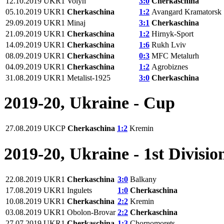
12.10.2019
UKR1
Volyn
3:0
Cherkaschina
05.10.2019
UKR1
Cherkaschina
1:2
Avangard Kramatorsk
29.09.2019
UKR1
Minaj
3:1
Cherkaschina
21.09.2019
UKR1
Cherkaschina
1:2
Hirnyk-Sport
14.09.2019
UKR1
Cherkaschina
1:6
Rukh Lviv
08.09.2019
UKR1
Cherkaschina
0:3
MFC Metalurh
04.09.2019
UKR1
Cherkaschina
1:2
Agrobiznes
31.08.2019
UKR1
Metalist-1925
3:0
Cherkaschina
2019-20, Ukraine - Cup
27.08.2019
UKCP
Cherkaschina
1:2
Kremin
2019-20, Ukraine - 1st Divisio
22.08.2019
UKR1
Cherkaschina
3:0
Balkany
17.08.2019
UKR1
Ingulets
1:0
Cherkaschina
10.08.2019
UKR1
Cherkaschina
2:2
Kremin
03.08.2019
UKR1
Obolon-Brovar
2:2
Cherkaschina
27.07.2019
UKR1
Cherkaschina
1:3
Chornomorets