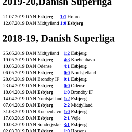
2019-20,Danish Superliga
21.07.2019
DAN
Esbjerg
1:1
Hobro
12.07.2019
DAN
Midtjylland
1:0
Esbjerg
2018-19, Danish Superliga
25.05.2019
DAN
Midtjylland
1:2
Esbjerg
19.05.2019
DAN
Esbjerg
4:3
Koebenhavn
10.05.2019
DAN
Odense
4:1
Esbjerg
06.05.2019
DAN
Esbjerg
0:0
Nordsjælland
28.04.2019
DAN
Brondby IF
0:1
Esbjerg
23.04.2019
DAN
Esbjerg
0:0
Odense
18.04.2019
DAN
Esbjerg
1:0
Brondby IF
14.04.2019
DAN
Nordsjælland
1:2
Esbjerg
07.04.2019
DAN
Esbjerg
2:2
Midtjylland
31.03.2019
DAN
Koebenhavn
1:0
Esbjerg
17.03.2019
DAN
Esbjerg
2:1
Vejle
10.03.2019
DAN
Sonderjyske
3:1
Esbjerg
02.03.2019
DAN
Esbjerg
1:0
Horsens