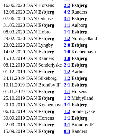
16.06.2020
DAN
Horsens
2:2
Esbjerg
12.06.2020
DAN
Esbjerg
4:2
Randers
07.06.2020
DAN
Odense
3:1
Esbjerg
31.05.2020
DAN
Esbjerg
1:1
Aalborg
08.03.2020
DAN
Hobro
1:1
Esbjerg
29.02.2020
DAN
Esbjerg
1:2
Nordsjælland
23.02.2020
DAN
Lyngby
2:0
Esbjerg
14.02.2020
DAN
Esbjerg
1:0
Koebenhavn
15.12.2019
DAN
Randers
3:0
Esbjerg
08.12.2019
DAN
Sonderjyske
2:1
Esbjerg
01.12.2019
DAN
Esbjerg
1:2
Aarhus
24.11.2019
DAN
Silkeborg
1:2
Esbjerg
10.11.2019
DAN
Brondby IF
2:1
Esbjerg
01.11.2019
DAN
Esbjerg
1:1
Horsens
25.10.2019
DAN
Esbjerg
1:2
Midtjylland
20.10.2019
DAN
Koebenhavn
3:1
Esbjerg
06.10.2019
DAN
Esbjerg
1:2
Sonderjyske
30.09.2019
DAN
Horsens
1:1
Esbjerg
22.09.2019
DAN
Esbjerg
3:1
Brondby IF
15.09.2019
DAN
Esbjerg
0:3
Randers