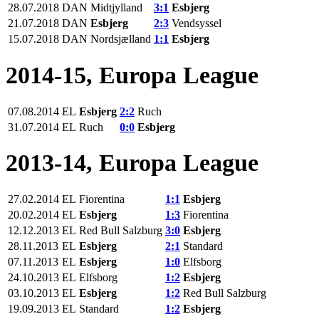
28.07.2018
DAN
Midtjylland
3:1
Esbjerg
21.07.2018
DAN
Esbjerg
2:3
Vendsyssel
15.07.2018
DAN
Nordsjælland
1:1
Esbjerg
2014-15, Europa League
07.08.2014
EL
Esbjerg
2:2
Ruch
31.07.2014
EL
Ruch
0:0
Esbjerg
2013-14, Europa League
27.02.2014
EL
Fiorentina
1:1
Esbjerg
20.02.2014
EL
Esbjerg
1:3
Fiorentina
12.12.2013
EL
Red Bull Salzburg
3:0
Esbjerg
28.11.2013
EL
Esbjerg
2:1
Standard
07.11.2013
EL
Esbjerg
1:0
Elfsborg
24.10.2013
EL
Elfsborg
1:2
Esbjerg
03.10.2013
EL
Esbjerg
1:2
Red Bull Salzburg
19.09.2013
EL
Standard
1:2
Esbjerg