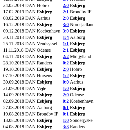
24.02.2019
DAN
Hobro
2:0
Esbjerg
17.02.2019
DAN
Esbjerg
2:1
Brondby IF
08.02.2019
DAN
Aarhus
2:0
Esbjerg
16.12.2018
DAN
Esbjerg
3:0
Nordsjælland
09.12.2018
DAN
Koebenhavn
3:0
Esbjerg
30.11.2018
DAN
Esbjerg
1:4
Aalborg
25.11.2018
DAN
Vendsyssel
1:1
Esbjerg
11.11.2018
DAN
Odense
2:1
Esbjerg
04.11.2018
DAN
Esbjerg
2:2
Midtjylland
28.10.2018
DAN
Randers
0:2
Esbjerg
19.10.2018
DAN
Esbjerg
2:0
Hobro
07.10.2018
DAN
Horsens
1:2
Esbjerg
30.09.2018
DAN
Esbjerg
0:0
Aarhus
21.09.2018
DAN
Vejle
1:0
Esbjerg
14.09.2018
DAN
Esbjerg
2:0
Odense
02.09.2018
DAN
Esbjerg
0:2
Koebenhavn
27.08.2018
DAN
Aalborg
0:1
Esbjerg
19.08.2018
DAN
Brondby IF
0:1
Esbjerg
13.08.2018
DAN
Esbjerg
1:0
Sonderjyske
04.08.2018
DAN
Esbjerg
3:3
Randers