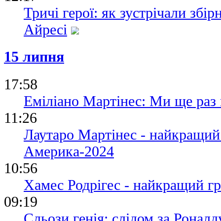
Тричі герої: як зустрічали збі
Айресі
15 липня
17:58
Еміліано Мартінес: Ми ще раз 
11:26
Лаутаро Мартінес - найкращий
Америка-2024
10:56
Хамес Родрігес - найкращий г
09:19
Сльози генія: слідом за Роналду