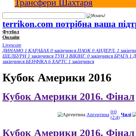
Трансфери Шахтаря
terrikon.com потрібна ваша під
Футбол
Онлайн
Livescore
ДИНАМО
1
КАРАБАХ
0
закінчився
ПАОК
0
АНДЕРЛ.
1
закінч
ШЕЛБУРН
1
закінчився
ТУН
3
ВІКІНГ.
0
закінчився
БРАГА
1
Д
закінчився
БЕНФІКА
6
ХАРТС
1
закінчився
Кубок Америки 2016
Кубок Америки 2016. Фінал
0:0
Аргентина
Чилі
(2:4)
Кубок Америки 2016. Фінал з