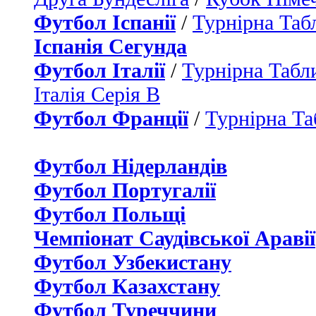
Футбол Іспанії
/
Турнірна Таб
Іспанія Сегунда
Футбол Італії
/
Турнірна Табли
Італія Серія B
Футбол Франції
/
Турнірна Та
Футбол Нідерландiв
Футбол Португалії
Футбол Польщі
Чемпіонат Саудівської Аравії
Футбол Узбекистану
Футбол Казахстану
Футбол Туреччини