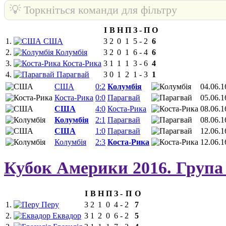
💡 Торкніться команди для фільтру
І
В
Н
П
З
-
П
О
1.
США
3
2
0
1
5
-
2
6
2.
Колумбія
3
2
0
1
6
-
4
6
3.
Коста-Рика
3
1
1
1
3
-
6
4
4.
Парагвай
3
0
1
2
1
-
3
1
США
0:2
Колумбія
04.06.1
Коста-Рика
0:0
Парагвай
05.06.1
США
4:0
Коста-Рика
08.06.1
Колумбія
2:1
Парагвай
08.06.1
США
1:0
Парагвай
12.06.1
Колумбія
2:3
Коста-Рика
12.06.1
Кубок Америки 2016. Група
І
В
Н
П
З
-
П
О
1.
Перу
3
2
1
0
4
-
2
7
2.
Еквадор
3
1
2
0
6
-
2
5