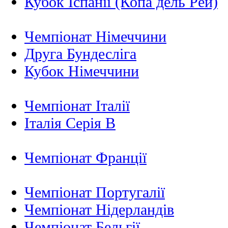
Кубок Іспанії (Копа дель Рей)
Чемпіонат Німеччини
Друга Бундесліга
Кубок Німеччини
Чемпіонат Італії
Італія Серія B
Чемпіонат Франції
Чемпіонат Португалії
Чемпіонат Нідерландiв
Чемпіонат Бельгії