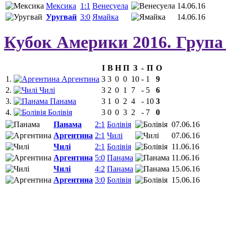
Мексика
1:1
Венесуела
14.06.16
Уругвай
3:0
Ямайка
14.06.16
Кубок Америки 2016. Група
І
В
Н
П
З
-
П
О
1.
Аргентина
3
3
0
0
10
-
1
9
2.
Чилі
3
2
0
1
7
-
5
6
3.
Панама
3
1
0
2
4
-
10
3
4.
Болівія
3
0
0
3
2
-
7
0
Панама
2:1
Болівія
07.06.16
Аргентина
2:1
Чилі
07.06.16
Чилі
2:1
Болівія
11.06.16
Аргентина
5:0
Панама
11.06.16
Чилі
4:2
Панама
15.06.16
Аргентина
3:0
Болівія
15.06.16