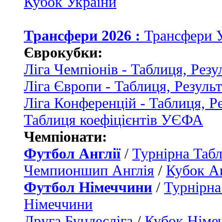
Кубок України
Трансфери 2026 :
Трансфери 
Єврокубки:
Ліга Чемпіонів - Таблиця, Резу
Ліга Європи - Таблиця, Резуль
Ліга Конференцій - Таблиця, Р
Таблиця коефіцієнтів УЄФА
Чемпіонати:
Футбол Англії
/
Турнірна Табл
Чемпионшип Англія
/
Кубок Ан
Футбол Німеччини
/
Турнірна
Німеччини
Друга Бундесліга
/
Кубок Німе