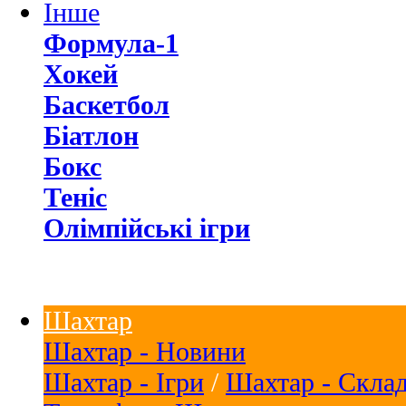
Інше
Формула-1
Хокей
Баскетбол
Біатлон
Бокс
Теніс
Олімпійські ігри
Шахтар
Шахтар - Новини
Шахтар - Ігри
/
Шахтар - Скла