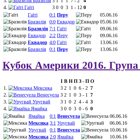
3.
Бразилія
3
1
1
1
7
-
2
4
4.
Гаїті
3
0
0
3
1
-
12
0
Гаїті
0:1
Перу
05.06.16
Бразилія
0:0
Еквадор
05.06.16
Бразилія
7:1
Гаїті
09.06.16
Еквадор
2:2
Перу
09.06.16
Еквадор
4:0
Гаїті
13.06.16
Бразилія
0:1
Перу
13.06.16
Кубок Америки 2016. Група
І
В
Н
П
З
-
П
О
1.
Мексика
3
2
1
0
6
-
2
7
2.
Венесуела
3
2
1
0
3
-
1
7
3.
Уругвай
3
1
0
2
4
-
4
3
4.
Ямайка
3
0
0
3
0
-
6
0
Ямайка
0:1
Венесуела
06.06.16
Мексика
3:1
Уругвай
06.06.16
Уругвай
0:1
Венесуела
10.06.16
Мексика
2:0
Ямайка
10.06.16