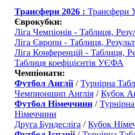
Трансфери 2026 :
Трансфери 
Єврокубки:
Ліга Чемпіонів - Таблиця, Резу
Ліга Європи - Таблиця, Резуль
Ліга Конференцій - Таблиця, Р
Таблиця коефіцієнтів УЄФА
Чемпіонати:
Футбол Англії
/
Турнірна Табл
Чемпионшип Англія
/
Кубок Ан
Футбол Німеччини
/
Турнірна
Німеччини
Друга Бундесліга
/
Кубок Німе
Футбол Іспанії
/
Турнірна Таб