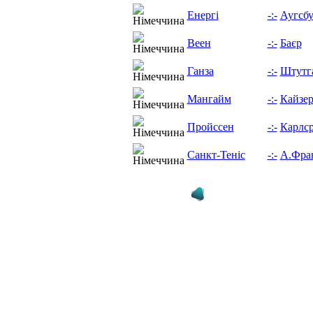
Енергі
-:-
Аугсбу
Веен
-:-
Баєр
Ганза
-:-
Штутг
Мангайм
-:-
Кайзер
Пройссен
-:-
Карлс
Санкт-Теніс
-:-
А.Фра