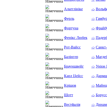
Альтглініке
-:-
Вольф
Ферль
-:-
Гамбу
Фортуна
-:-
Фрайб
Фенікс Любек
-:-
Падер
Рот-Вайсс
-:-
Санкт-
Балінгер
-:-
Магде
Брауншвейг
-:-
Уніон 
Карл Цейсс
-:-
Дармш
Крішов
-:-
Майн
Шотт
-:-
Борусс
Вестфалія
-:-
Динам