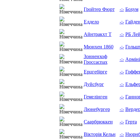
Гройтер Фюрт
-:-
Бохум
Еддело
-:-
Гайде
Айнтракхт Т
-:-
РБ Ле
Мюнхен 1860
-:-
Гольш
Зонненхоф
-:-
Арміні
Гроссаспах
Ерцгебірге
-:-
Гоффе
Дуйсбург
-:-
Ельфер
Гемелінген
-:-
Ганно
Люнебургер
-:-
Верде
Саарбрюккен
-:-
Герта
Вікторія Кельн
-:-
Нюрнб