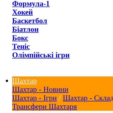
Формула-1
Хокей
Баскетбол
Біатлон
Бокс
Теніс
Олімпійські ігри
Шахтар
Шахтар - Новини
Шахтар - Ігри
/
Шахтар - Скла
Трансфери Шахтаря