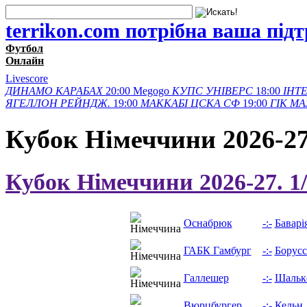
terrikon.com потрібна ваша під
Футбол
Онлайн
Livescore
ДИНАМО
КАРАБАХ
20:00
Megogo
КУПС
УНІВЕРС
18:00
ІНТЕ
ЯГЕЛЛОН
РЕЙНДЖ.
19:00
МАККАБІ
ЦСКА СФ
19:00
ГІК
МА
Кубок Німеччини 2026-2
Кубок Німеччини 2026-27. 1
Оснабрюк
-:-
Баварі
ГАБК Гамбург
-:-
Борусс
Галлешер
-:-
Шальк
Вюрцбургер
-:-
Кельн