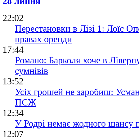
28 липня
22:02
Перестановки в Лізі 1: Лоїс О
правах оренди
17:44
Романо: Барколя хоче в Ліверп
сумнівів
13:52
Усiх грошей не заробиш: Усма
ПСЖ
12:34
У Родрі немає жодного шансу
12:07