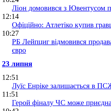
Ліон домовився з Ювентусом п
12:14
Офіційно: Атлетіко купив гра
10:27
РБ Лейпциг відмовився продава
євро
23 липня
12:51
Луїс Енріке залишається в ПСЖ
11:51
Герой фіналу ЧС може приєдн
10:42