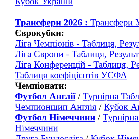
Кубок України
Трансфери 2026 :
Трансфери 
Єврокубки:
Ліга Чемпіонів - Таблиця, Резу
Ліга Європи - Таблиця, Резуль
Ліга Конференцій - Таблиця, Р
Таблиця коефіцієнтів УЄФА
Чемпіонати:
Футбол Англії
/
Турнірна Табл
Чемпионшип Англія
/
Кубок Ан
Футбол Німеччини
/
Турнірна
Німеччини
Друга Бундесліга
/
Кубок Німе