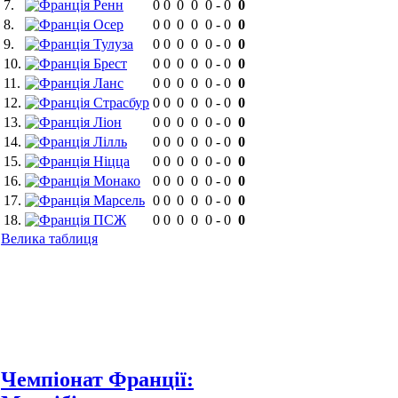
7.
Ренн
0
0
0
0
0
-
0
0
8.
Осер
0
0
0
0
0
-
0
0
9.
Тулуза
0
0
0
0
0
-
0
0
10.
Брест
0
0
0
0
0
-
0
0
11.
Ланс
0
0
0
0
0
-
0
0
12.
Страсбур
0
0
0
0
0
-
0
0
13.
Ліон
0
0
0
0
0
-
0
0
14.
Лілль
0
0
0
0
0
-
0
0
15.
Ніцца
0
0
0
0
0
-
0
0
16.
Монако
0
0
0
0
0
-
0
0
17.
Марсель
0
0
0
0
0
-
0
0
18.
ПСЖ
0
0
0
0
0
-
0
0
Велика таблиця
Чемпіонат Франції: