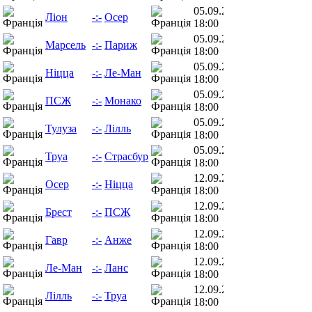
05.09.26
Ліон
-:-
Осер
18:00
05.09.26
Марсель
-:-
Париж
18:00
05.09.26
Ніцца
-:-
Ле-Ман
18:00
05.09.26
ПСЖ
-:-
Монако
18:00
05.09.26
Тулуза
-:-
Лілль
18:00
05.09.26
Труа
-:-
Страсбур
18:00
12.09.26
Осер
-:-
Ніцца
18:00
12.09.26
Брест
-:-
ПСЖ
18:00
12.09.26
Гавр
-:-
Анже
18:00
12.09.26
Ле-Ман
-:-
Ланс
18:00
12.09.26
Лілль
-:-
Труа
18:00