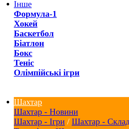
Інше
Формула-1
Хокей
Баскетбол
Біатлон
Бокс
Теніс
Олімпійські ігри
Шахтар
Шахтар - Новини
Шахтар - Ігри
/
Шахтар - Скла