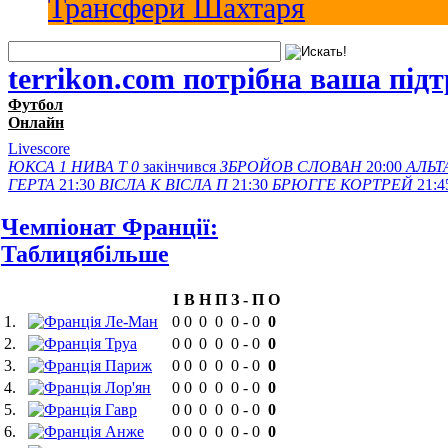
Трансфери Шахтаря
terrikon.com потрібна ваша під
Футбол
Онлайн
Livescore
ЮКСА
1
НИВА Т
0
закінчився
ЗБРОЙОВ
СЛОВАН
20:00
АЛЬТ
ГЕРТА
21:30
ВІСЛА K
ВІСЛА П
21:30
БРЮГГЕ
КОРТРЕЙ
21:4
Чемпіонат Франції:
Таблиця
більше
І
В
Н
П
З
-
П
О
1.
Ле-Ман
0
0
0
0
0
-
0
0
2.
Труа
0
0
0
0
0
-
0
0
3.
Париж
0
0
0
0
0
-
0
0
4.
Лор'ян
0
0
0
0
0
-
0
0
5.
Гавр
0
0
0
0
0
-
0
0
6.
Анже
0
0
0
0
0
-
0
0