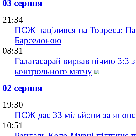
03 серпня
21:34
ПСЖ націлився на Торреса: Па
Барселоною
08:31
Галатасарай вирвав нічию 3:3 з
контрольного матчу
02 серпня
19:30
ПСЖ дає 33 мільйони за японс
10:51
Рандаль Коло Муані підпише п