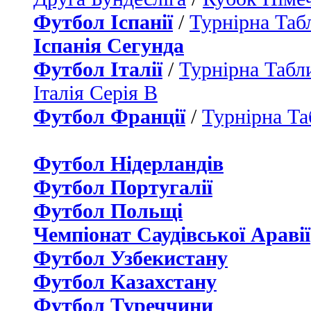
Футбол Іспанії
/
Турнірна Таб
Іспанія Сегунда
Футбол Італії
/
Турнірна Табли
Італія Серія B
Футбол Франції
/
Турнірна Та
Футбол Нідерландiв
Футбол Португалії
Футбол Польщі
Чемпіонат Саудівської Аравії
Футбол Узбекистану
Футбол Казахстану
Футбол Туреччини