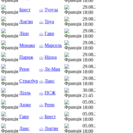
18:00
29.08.26
Брест
-:-
Тулуза
18:00
29.08.26
Лор'ян
-:-
Труа
18:00
29.08.26
Ліон
-:-
Гавр
18:00
29.08.26
Монако
-:-
Марсель
18:00
29.08.26
Париж
-:-
Ніцца
18:00
29.08.26
Ренн
-:-
Ле-Ман
18:00
29.08.26
Страсбур
-:-
Ланс
18:00
30.08.26
Лілль
-:-
ПСЖ
21:45
05.09.26
Анже
-:-
Ренн
18:00
05.09.26
Гавр
-:-
Брест
18:00
05.09.26
Ланс
-:-
Лор'ян
18:00