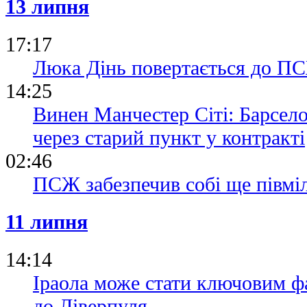
13 липня
17:17
Люка Дінь повертається до П
14:25
Винен Манчестер Сіті: Барсел
через старий пункт у контракті
02:46
ПСЖ забезпечив собі ще півмі
11 липня
14:14
Іраола може стати ключовим ф
до Ліверпуля