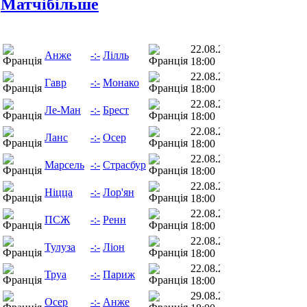
Матчi
більше
22.08.26
Анже
-:-
Лілль
18:00
22.08.26
Гавр
-:-
Монако
18:00
22.08.26
Ле-Ман
-:-
Брест
18:00
22.08.26
Ланс
-:-
Осер
18:00
22.08.26
Марсель
-:-
Страсбур
18:00
22.08.26
Ніцца
-:-
Лор'ян
18:00
22.08.26
ПСЖ
-:-
Ренн
18:00
22.08.26
Тулуза
-:-
Ліон
18:00
22.08.26
Труа
-:-
Париж
18:00
29.08.26
Осер
-:-
Анже