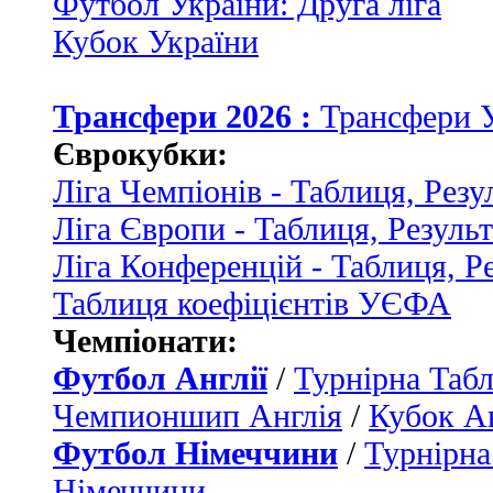
Футбол України: Друга ліга
Кубок України
Трансфери 2026 :
Трансфери 
Єврокубки:
Ліга Чемпіонів - Таблиця, Резу
Ліга Європи - Таблиця, Резуль
Ліга Конференцій - Таблиця, Р
Таблиця коефіцієнтів УЄФА
Чемпіонати:
Футбол Англії
/
Турнірна Табл
Чемпионшип Англія
/
Кубок Ан
Футбол Німеччини
/
Турнірна
Німеччини