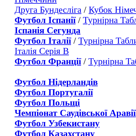
Друга Бундесліга
/
Кубок Німе
Футбол Іспанії
/
Турнірна Таб
Іспанія Сегунда
Футбол Італії
/
Турнірна Табли
Італія Серія B
Футбол Франції
/
Турнірна Та
Футбол Нідерландiв
Футбол Португалії
Футбол Польщі
Чемпіонат Саудівської Аравії
Футбол Узбекистану
Футбол Казахстану