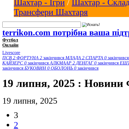
Шахтар - Ігри
/
Шахтар - Скла
Трансфери Шахтаря
terrikon.com потрібна ваша під
Футбол
Онлайн
Livescore
ПСВ
2
ФОРТУНА
2
закінчився
МЛАДА
2
СПАРТА
0
закінчивс
КАЙЗЕРС
0
закінчився
АЛКМААР
2
ДЕНГАГ
0
закінчився
ЕШ
закінчився
БУКОВИН
0
ОБОЛОНЬ
0
закінчився
19 липня, 2025 : Новини
19 липня, 2025
3
2