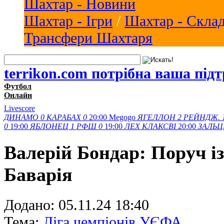
Шахтар - Новини
Шахтар - Ігри
/
Шахтар - Скла
Трансфери Шахтаря
terrikon.com потрібна ваша під
Футбол
Онлайн
Livescore
ДИНАМО
0
КАРАБАХ
0
20:00
Megogo
ЯГЕЛЛОН
2
РЕЙНДЖ.
0
19:00
ЯБЛОНЕЦ
1
РФШ
0
19:00
ЛЕХ
КЛАКСВІ
20:00
ЗАЛЬЦ
Валерій Бондар: Поруч із
Баварія
Додано:
05.11.24 18:40
Тема:
Ліга чемпіонів УЄФА