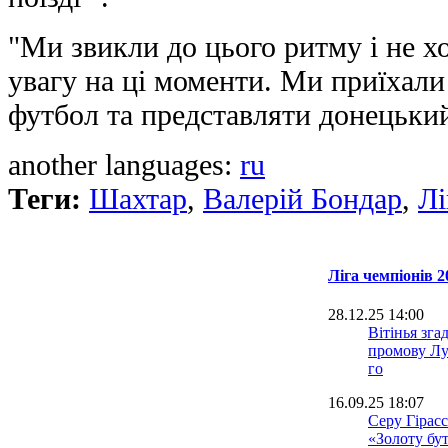
"Ми звикли до цього ритму і не х
увагу на ці моменти. Ми приїхали 
футбол та представляти донецький
another languages:
ru
Теги:
Шахтар
,
Валерій Бондар
,
Лі
Ліга чемпіонів 2
28.12.25 14:00
Вітінья зга
промову Лу
го
16.09.25 18:07
Серу Гірасс
«Золоту бу