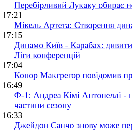
Перебірливий Лукаку обирає н
17:21
Мікель Артета: Створення дина
17:15
Динамо Київ - Карабах: дивит
Ліги конференцій
17:04
Конор Макгрегор повідомив пр
16:49
Ф-1: Андреа Кімі Антонеллі -
частини сезону
16:33
Джейдон Санчо знову може пе