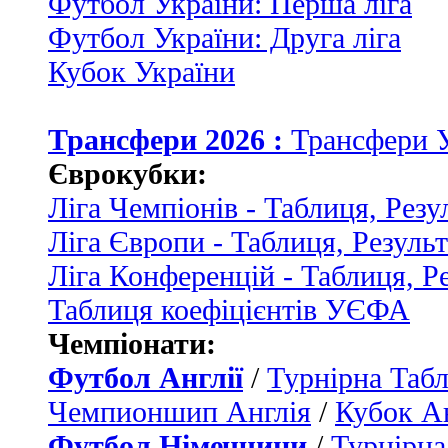
Футбол України: Перша ліга
Футбол України: Друга ліга
Кубок України
Трансфери 2026 :
Трансфери 
Єврокубки:
Ліга Чемпіонів - Таблиця, Резу
Ліга Європи - Таблиця, Резуль
Ліга Конференцій - Таблиця, Р
Таблиця коефіцієнтів УЄФА
Чемпіонати:
Футбол Англії
/
Турнірна Табл
Чемпионшип Англія
/
Кубок Ан
Футбол Німеччини
/
Турнірна