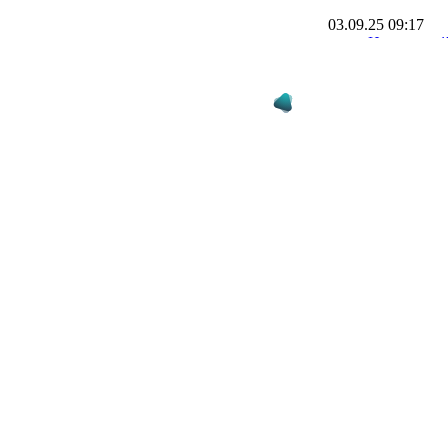
03.09.25 09:17
Нове на сай
таблицю Лі
08.08.25 18:44
Барселона 
MARCA за і
тестом Яма
Левандовс
08.07.25 09:34
УЄФА зали
дискваліфі
Рюдігера т