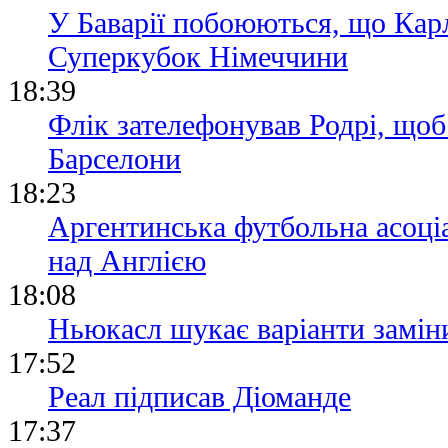
У Баварії побоюються, що Кар
Суперкубок Німеччини
18:39
Флік зателефонував Родрі, щоб
Барселони
18:23
Аргентинська футбольна асоціа
над Англією
18:08
Ньюкасл шукає варіанти замін
17:52
Реал підписав Діоманде
17:37