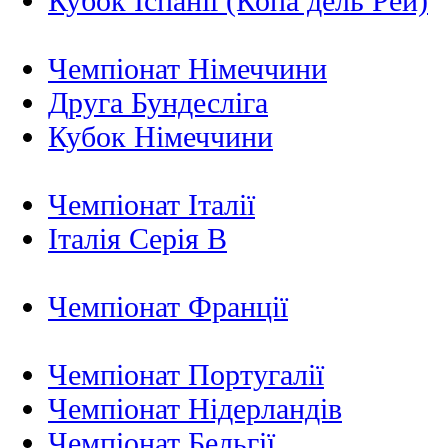
Кубок Іспанії (Копа дель Рей)
Чемпіонат Німеччини
Друга Бундесліга
Кубок Німеччини
Чемпіонат Італії
Італія Серія B
Чемпіонат Франції
Чемпіонат Португалії
Чемпіонат Нідерландiв
Чемпіонат Бельгії