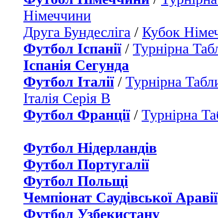
Німеччини
Друга Бундесліга
/
Кубок Німе
Футбол Іспанії
/
Турнірна Таб
Іспанія Сегунда
Футбол Італії
/
Турнірна Табли
Італія Серія B
Футбол Франції
/
Турнірна Та
Футбол Нідерландiв
Футбол Португалії
Футбол Польщі
Чемпіонат Саудівської Аравії
Футбол Узбекистану