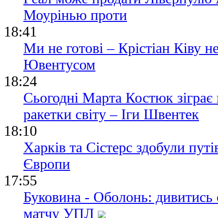
Моурінью проти
18:41
Ми не готові – Крістіан Ківу 
Ювентусом
18:24
Сьогодні Марта Костюк зіграє
ракетки світу – Іги Швентек
18:10
Харків та Сістерс здобули пут
Європи
17:55
Буковина - Оболонь: дивитись
матчу УПЛ