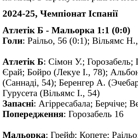
2024-25, Чемпiонат Іспанії
Атлетік Б - Мальорка 1:1 (0:0)
Голи
: Раiльо, 56 (0:1); Вільямс Н.,
Атлетік Б
: Сімон У.; Горозабель; 
Єрай; Бойро (Лекуе І., 78); Альбо
(Саннаді, 54); Беренгер А. (Эчебар
Гурусета (Вільямс І., 54)
Запасні
: Агірресабала; Берчіче; В
Попередження
: Горозабель 16
Мальорка
: Грейф; Копете; Раiль