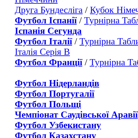
Друга Бундесліга
/
Кубок Німе
Футбол Іспанії
/
Турнірна Таб
Іспанія Сегунда
Футбол Італії
/
Турнірна Табли
Італія Серія B
Футбол Франції
/
Турнірна Та
Футбол Нідерландiв
Футбол Португалії
Футбол Польщі
Чемпіонат Саудівської Аравії
Футбол Узбекистану
Футбол Казахстану