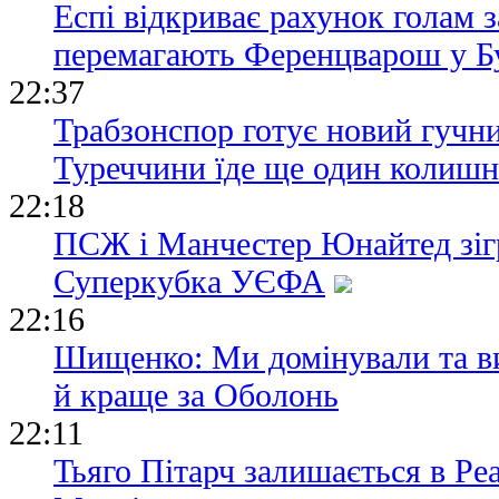
Еспі відкриває рахунок голам з
перемагають Ференцварош у Б
22:37
Трабзонспор готує новий гучни
Туреччини їде ще один колишн
22:18
ПСЖ і Манчестер Юнайтед зіг
Суперкубка УЄФА
22:16
Шищенко: Ми домінували та в
й краще за Оболонь
22:11
Тьяго Пітарч залишається в Ре