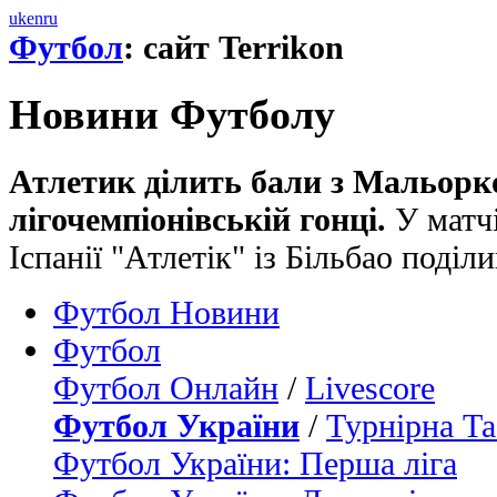
uk
en
ru
Футбол
: сайт Terrikon
Новини Футболу
Атлетик ділить бали з Мальорк
лігочемпіонівській гонці.
У матчі
Іспанії "Атлетік" із Більбао поді
Футбол Новини
Футбол
Футбол Онлайн
/
Livescore
Футбол України
/
Турнірна Та
Футбол України: Перша ліга