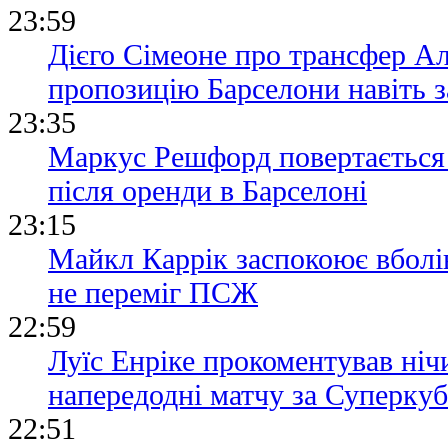
23:59
Дієго Сімеоне про трансфер А
пропозицію Барселони навіть з
23:35
Маркус Решфорд повертається
після оренди в Барселоні
23:15
Майкл Каррік заспокоює вболі
не переміг ПСЖ
22:59
Луїс Енріке прокоментував ні
напередодні матчу за Суперку
22:51