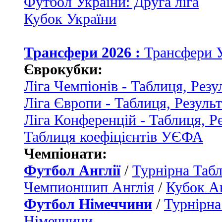
Футбол України: Друга ліга
Кубок України
Трансфери 2026 :
Трансфери 
Єврокубки:
Ліга Чемпіонів - Таблиця, Резу
Ліга Європи - Таблиця, Резуль
Ліга Конференцій - Таблиця, Р
Таблиця коефіцієнтів УЄФА
Чемпіонати:
Футбол Англії
/
Турнірна Табл
Чемпионшип Англія
/
Кубок Ан
Футбол Німеччини
/
Турнірна
Німеччини