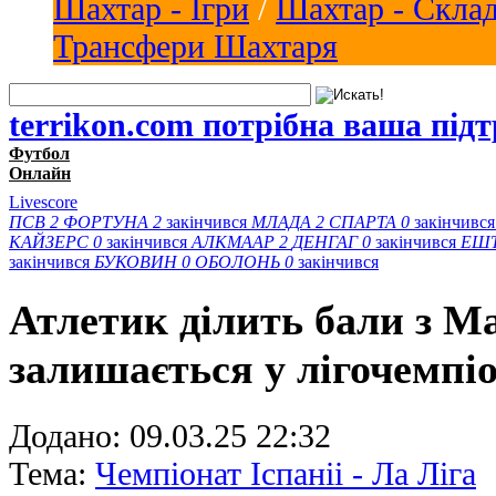
Шахтар - Ігри
/
Шахтар - Скла
Трансфери Шахтаря
terrikon.com потрібна ваша під
Футбол
Онлайн
Livescore
ПСВ
2
ФОРТУНА
2
закінчився
МЛАДА
2
СПАРТА
0
закінчивс
КАЙЗЕРС
0
закінчився
АЛКМААР
2
ДЕНГАГ
0
закінчився
ЕШ
закінчився
БУКОВИН
0
ОБОЛОНЬ
0
закінчився
Атлетик ділить бали з М
залишається у лігочемпіо
Додано:
09.03.25 22:32
Тема:
Чемпіонат Іспаніі - Ла Ліга