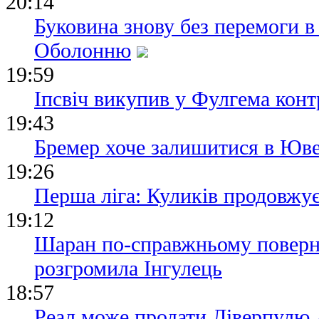
20:14
Буковина знову без перемоги в
Оболонню
19:59
Іпсвіч викупив у Фулгема конт
19:43
Бремер хоче залишитися в Юве
19:26
Перша ліга: Куликів продовжу
19:12
Шаран по-справжньому поверн
розгромила Інгулець
18:57
Реал може продати Ліверпулю