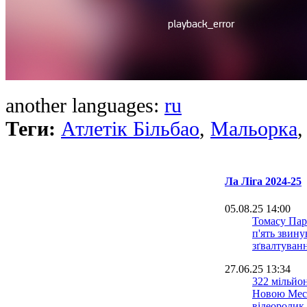
another languages:
ru
Теги:
Атлетік Більбао
,
Мальорка
Ла Ліга 2024-25
05.08.25 14:00
Томасу Пар
п'ять звину
зґвалтуванн
27.06.25 13:34
322 мільйон
Новою Мес
відеоролик