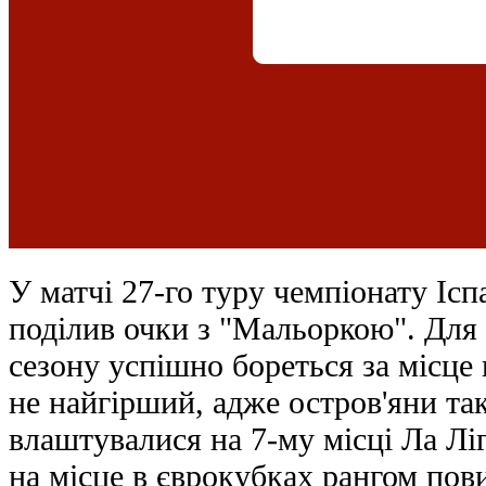
У матчі 27-го туру чемпіонату Іспа
поділив очки з "Мальоркою". Для 
сезону успішно бореться за місце 
не найгірший, адже остров'яни та
влаштувалися на 7-му місці Ла Лі
на місце в єврокубках рангом пов