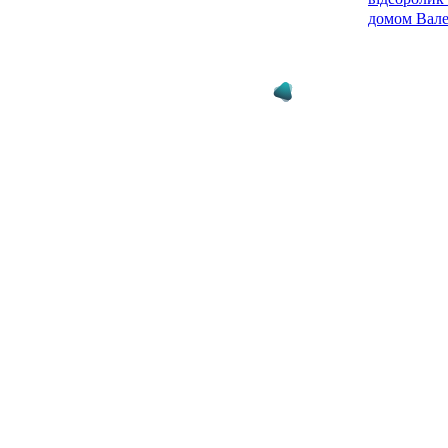
домом Вале
12.06.25 09:51
Юний украї
команді ісп
09.06.25 15:15
Ямаль обійш
років він 
гравець пл
06.06.25 16:25
Рафінья об
взяв Гравця
(удар по Зо
Ламіна?)