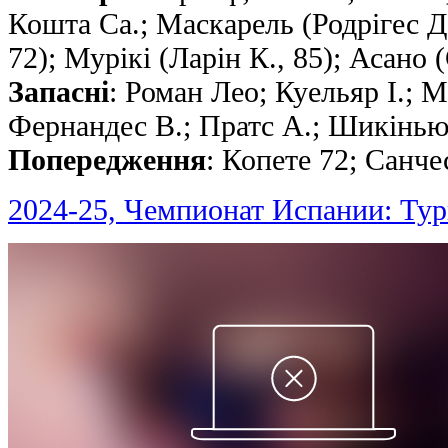
Кошта Са.; Маскарель (Родрiгес Д
72); Мурікі (Ларін К., 85); Асано 
Запасні
: Роман Лео; Куельяр I.; М
Фернандес В.; Пратс А.; Шикінь
Попередження
: Копете 72; Санче
2024-25, Чемпионат Испании: Тур