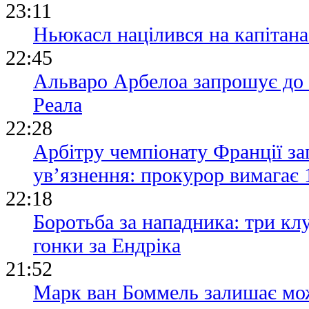
23:11
Ньюкасл націлився на капітана 
22:45
Альваро Арбелоа запрошує до 
Реала
22:28
Арбітру чемпіонату Франції за
ув’язнення: прокурор вимагає 
22:18
Боротьба за нападника: три кл
гонки за Ендріка
21:52
Марк ван Боммель залишає мож