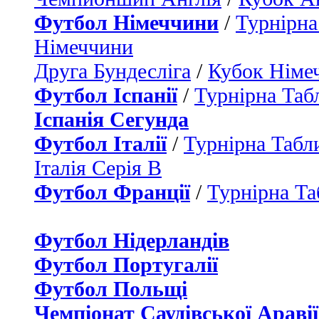
Футбол Німеччини
/
Турнірна
Німеччини
Друга Бундесліга
/
Кубок Німе
Футбол Іспанії
/
Турнірна Таб
Іспанія Сегунда
Футбол Італії
/
Турнірна Табли
Італія Серія B
Футбол Франції
/
Турнірна Та
Футбол Нідерландiв
Футбол Португалії
Футбол Польщі
Чемпіонат Саудівської Аравії