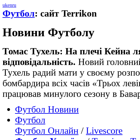
uk
en
ru
Футбол
: сайт Terrikon
Новини Футболу
Томас Тухель: На плечі Кейна л
відповідальність.
Новий головний
Тухель радий мати у своєму розп
бомбардира всіх часів «Трьох леві
працював минулого сезону в Бавар
Футбол Новини
Футбол
Футбол Онлайн
/
Livescore