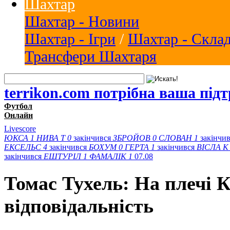
Шахтар
Шахтар - Новини
Шахтар - Ігри
/
Шахтар - Скла
Трансфери Шахтаря
terrikon.com потрібна ваша під
Футбол
Онлайн
Livescore
ЮКСА
1
НИВА Т
0
закінчився
ЗБРОЙОВ
0
СЛОВАН
1
закінчи
ЕКСЕЛЬС
4
закінчився
БОХУМ
0
ГЕРТА
1
закінчився
ВІСЛА K
закінчився
ЕШТУРІЛ
1
ФАМАЛІК
1
07.08
Томас Тухель: На плечі 
відповідальність