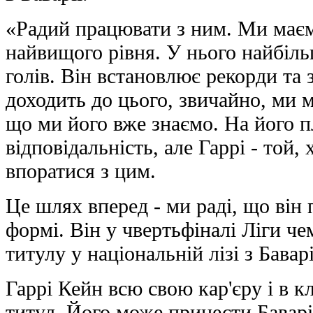
«Радий працювати з ним. Ми має
найвищого рівня. У нього найбіль
голів. Він встановлює рекорди та 
доходить до цього, звичайно, ми м
що ми його вже знаємо. На його п
відповідальність, але Гаррі - той,
впоратися з цим.
Це шлях вперед - ми раді, що він 
формі. Він у чвертьфіналі Ліги че
титулу у національній лізі з Бавар
Гаррі Кейн всю свою кар'єру і в клу
титул. Його може принести Баварія