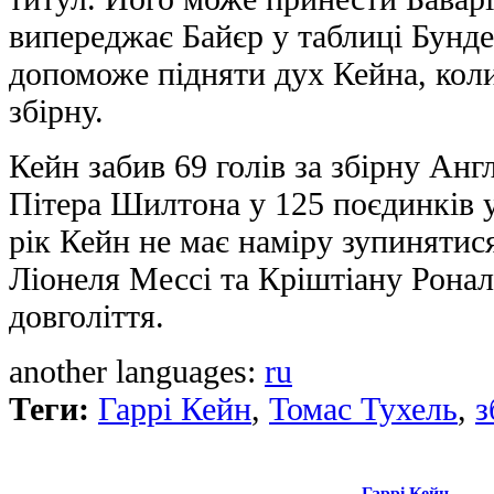
випереджає Байєр у таблиці Бунд
допоможе підняти дух Кейна, коли
збірну.
Кейн забив 69 голів за збірну Англ
Пітера Шилтона у 125 поєдинків у
рік Кейн не має наміру зупинятис
Ліонеля Мессі та Кріштіану Ронал
довголіття.
another languages:
ru
Теги:
Гаррі Кейн
,
Томас Тухель
,
з
Гаррі Кейн