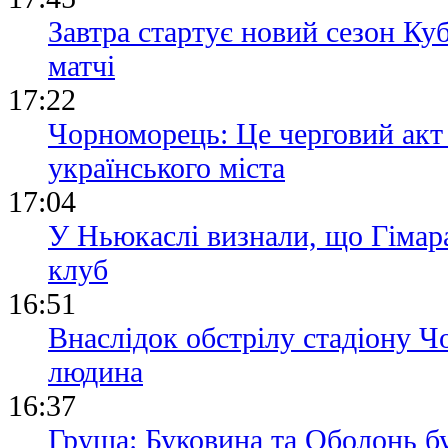
Завтра стартує новий сезон Ку
матчі
17:22
Чорноморець: Це черговий акт
українського міста
17:04
У Ньюкаслі визнали, що Гімара
клуб
16:51
Внаслідок обстрілу стадіону 
людина
16:37
Груша: Буковина та Оболонь б