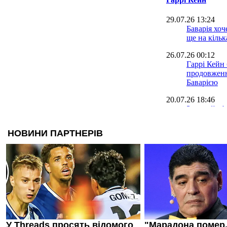
29.07.26 13:24
Баварія хо
ще на кільк
26.07.26 00:12
Гаррі Кейн
продовженн
Баварією
20.07.26 18:46
Золотий м'я
Потрібно б
гравцем сез
чемпіонату 
19.07.26 13:20
Кейн: Убол
повне право
Тухель це з
19.07.26 11:45
Поліція Ма
інтерв'ю К
жорстко не