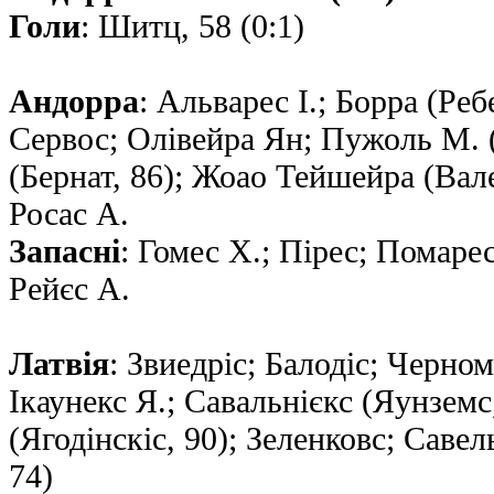
Голи
: Шитц, 58 (0:1)
Андорра
: Альварес І.; Борра (Реб
Сервос; Олівейра Ян; Пужоль М. (
(Бернат, 86); Жоао Тейшейра (Валес
Росас А.
Запасні
: Гомес Х.; Пірес; Помарес
Рейєс А.
Латвія
: Звиедріс; Балодіс; Черн
Ікаунекс Я.; Савальнієкс (Яунземс
(Ягодiнскiс, 90); Зеленковс; Савел
74)