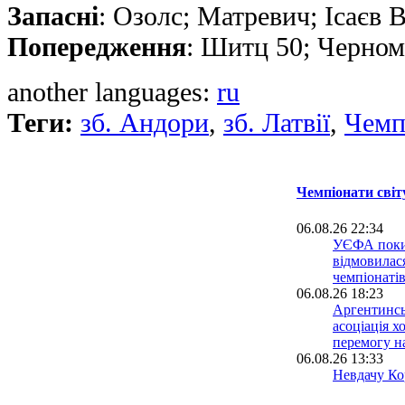
Запасні
: Озолс; Матревич; Ісаєв 
Попередження
: Шитц 50; Черно
another languages:
ru
Теги:
зб. Андори
,
зб. Латвії
,
Чемп
Чемпіонати світ
06.08.26 22:34
УЄФА поки
відмовилася
чемпіонатів
06.08.26 18:23
Аргентинсь
асоціація х
перемогу н
06.08.26 13:33
Невдачу Кор
світу розсл