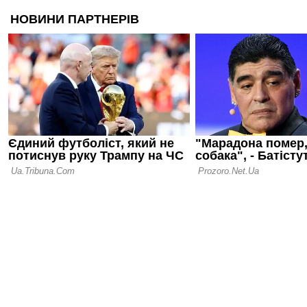
допомогою 
06.08.26 09:39
Іспанія біл
проводити 
разом із М
05.08.26 23:39
ФІФА відмо
ідеї: чутки
ЧС-2030 у 
спростован