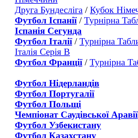
Друга Бундесліга
/
Кубок Німе
Футбол Іспанії
/
Турнірна Таб
Іспанія Сегунда
Футбол Італії
/
Турнірна Табли
Італія Серія B
Футбол Франції
/
Турнірна Та
Футбол Нідерландiв
Футбол Португалії
Футбол Польщі
Чемпіонат Саудівської Аравії
Футбол Узбекистану
Футбол Казахстану