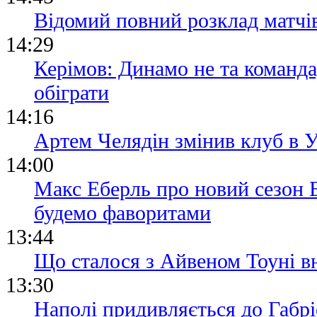
Відомий повний розклад матчі
14:29
Керімов: Динамо не та команда
обіграти
14:16
Артем Челядін змінив клуб в
14:00
Макс Еберль про новий сезон Б
будемо фаворитами
13:44
Що сталося з Айвеном Тоуні вн
13:30
Наполі придивляється до Габр