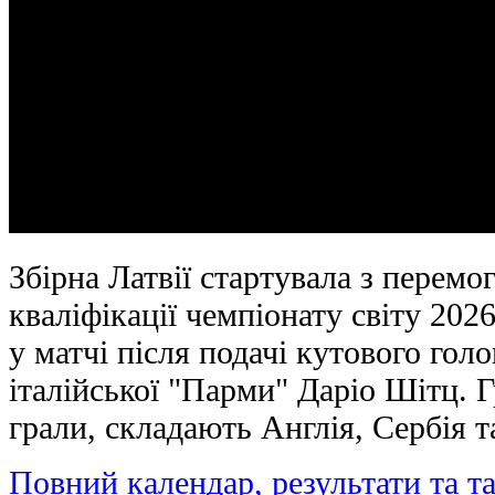
Збірна Латвії стартувала з перем
кваліфікації чемпіонату світу 202
у матчі після подачі кутового го
італійської "Парми" Даріо Шітц. 
грали, складають Англія, Сербія т
Повний календар, результати та т