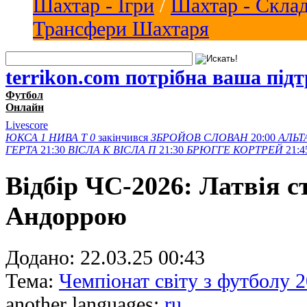
Шахтар - Ігри
/
Шахтар - Скла
Трансфери Шахтаря
terrikon.com потрібна ваша під
Футбол
Онлайн
Livescore
ЮКСА
1
НИВА Т
0
закінчився
ЗБРОЙОВ
СЛОВАН
20:00
АЛЬТ
ГЕРТА
21:30
ВІСЛА K
ВІСЛА П
21:30
БРЮГГЕ
КОРТРЕЙ
21:4
Відбір ЧС-2026: Латвія 
Андоррою
Додано:
22.03.25 00:43
Тема:
Чемпіонат світу з футболу 
another languages:
ru