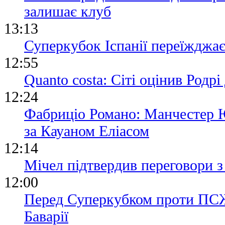
залишає клуб
13:13
Суперкубок Іспанії переїжджа
12:55
Quanto costa: Сіті оцінив Родр
12:24
Фабриціо Романо: Манчестер 
за Кауаном Еліасом
12:14
Мічел підтвердив переговори
12:00
Перед Суперкубком проти ПСЖ 
Баварії