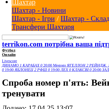
Шахтар
Шахтар - Новини
Шахтар - Ігри
/
Шахтар - Скла
Трансфери Шахтаря
terrikon.com потрібна ваша під
Футбол
Онлайн
Livescore
ДИНАМО
1
КАРАБАХ
0
20:00
Megogo
ЯГЕЛЛОН
2
РЕЙНДЖ.
0
19:00
ЯБЛОНЕЦ
2
РФШ
0
19:00
ЛЕХ
0
КЛАКСВІ
0
20:00
ЗАЛ
Спроба номер п'ять: Вейн
тренувати
Додано:
17.04.25 13:07