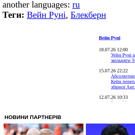
another languages:
ru
Теги:
Вейн Руні
,
Блекберн
Вейн Руні
18.07.26 12:00
Уейн Руні з
звільняти 
15.07.26 22:22
Абсолютний
Кейн переп
збірної Анг
12.07.26 10:33
Руні: Мессі
слабкою л
17.06.26 15:21
Рішення Ту
Руні