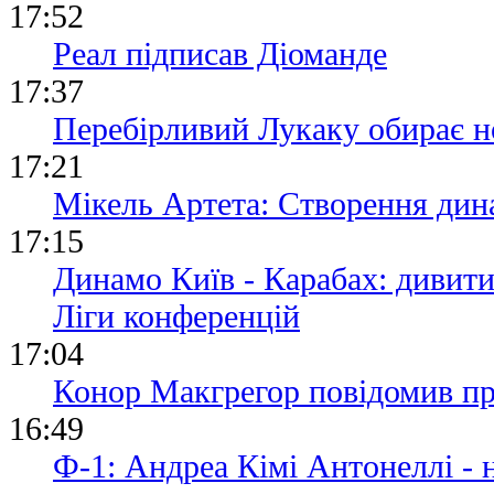
17:52
Реал підписав Діоманде
17:37
Перебірливий Лукаку обирає н
17:21
Мікель Артета: Створення дина
17:15
Динамо Київ - Карабах: дивит
Ліги конференцій
17:04
Конор Макгрегор повідомив пр
16:49
Ф-1: Андреа Кімі Антонеллі -