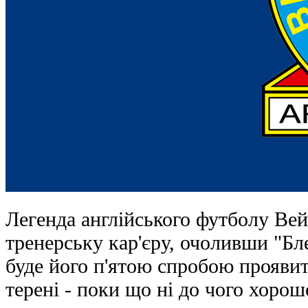
Легенда англійського футболу Ве
тренерську кар'єру, очоливши "Бл
буде його п'ятою спробою проявит
терені - поки що ні до чого хорош