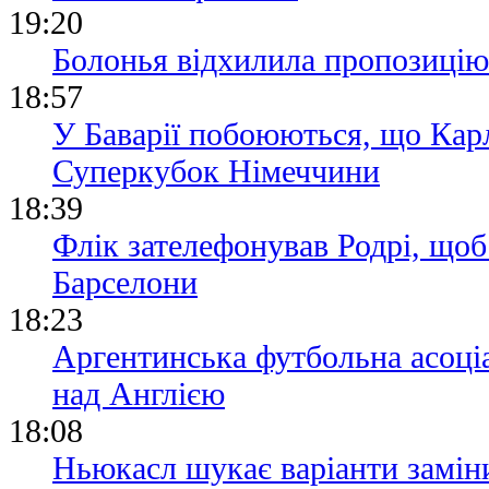
19:20
Болонья відхилила пропозицію
18:57
У Баварії побоюються, що Кар
Суперкубок Німеччини
18:39
Флік зателефонував Родрі, щоб
Барселони
18:23
Аргентинська футбольна асоціа
над Англією
18:08
Ньюкасл шукає варіанти замін