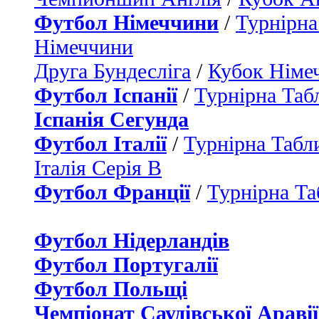
Футбол Німеччини
/
Турнірна
Німеччини
Друга Бундесліга
/
Кубок Німе
Футбол Іспанії
/
Турнірна Таб
Іспанія Сегунда
Футбол Італії
/
Турнірна Табли
Італія Серія B
Футбол Франції
/
Турнірна Та
Футбол Нідерландiв
Футбол Португалії
Футбол Польщі
Чемпіонат Саудівської Аравії