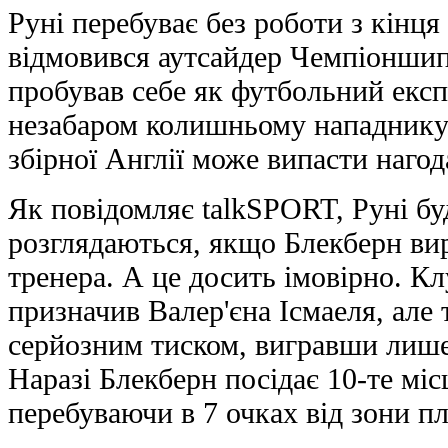
Руні перебуває без роботи з кінця
відмовився аутсайдер Чемпіоншипа
пробував себе як футбольний експ
незабаром колишньому нападнику
збірної Англії може випасти нагод
Як повідомляє talkSPORT, Руні буд
розглядаються, якщо Блекберн ви
тренера. А це досить імовірно. К
призначив Валер'єна Ісмаеля, але 
серйозним тиском, вигравши лише 
Наразі Блекберн посідає 10-те мі
перебуваючи в 7 очках від зони п