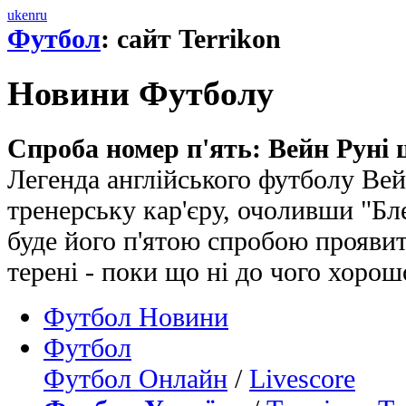
uk
en
ru
Футбол
: сайт Terrikon
Новини Футболу
Спроба номер п'ять: Вейн Руні 
Легенда англійського футболу Ве
тренерську кар'єру, очоливши "Бл
буде його п'ятою спробою проявит
терені - поки що ні до чого хорош
Футбол Новини
Футбол
Футбол Онлайн
/
Livescore