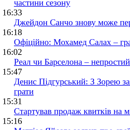
частини сезону
16:33
Джейдон Санчо знову може пе
16:18
Офіційно: Мохамед Салах – гр
16:02
Реал чи Барселона – непростий
15:47
Денис Підгурський: З Зорею з
грати
15:31
Стартував продаж квитків на м
15:16