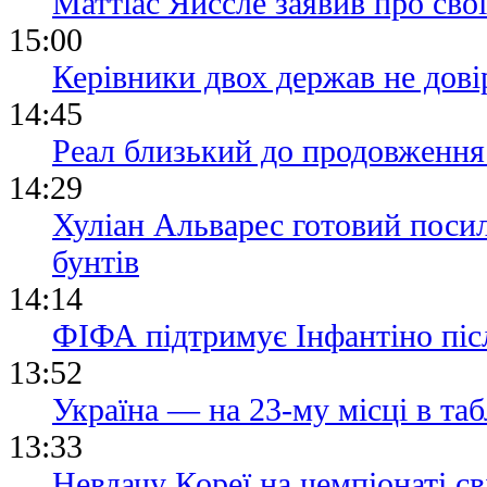
Маттіас Яйссле заявив про сво
15:00
Керівники двох держав не дові
14:45
Реал близький до продовження 
14:29
Хуліан Альварес готовий посил
бунтів
14:14
ФІФА підтримує Інфантіно післ
13:52
Україна — на 23-му місці в та
13:33
Невдачу Кореї на чемпіонаті св