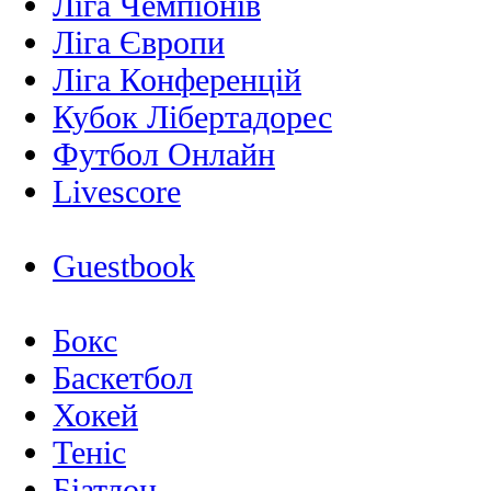
Ліга Чемпіонів
Ліга Європи
Ліга Конференцій
Кубок Лібертадорес
Футбол Онлайн
Livescore
Guestbook
Бокс
Баскетбол
Хокей
Теніс
Біатлон