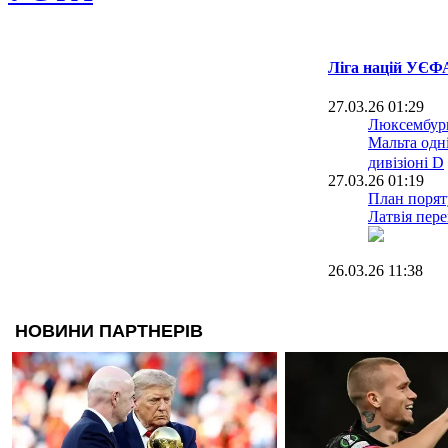
Ліга націй УЄФА
27.03.26 01:29
Люксембург
Мальта одн
дивізіоні D
27.03.26 01:19
План порят
Латвія пере
26.03.26 11:38
Сьогодні п
завершуват
2024/25
20.07.25 16:00
Збірна Грец
частину при
потонулого
збірної