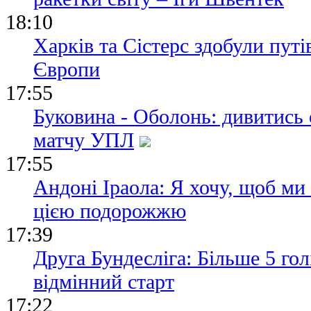
18:10
Харків та Сістерс здобули пут
Європи
17:55
Буковина - Оболонь: дивитись
матчу УПЛ
17:55
Андоні Іраола: Я хочу, щоб ми
цією подорожжю
17:39
Друга Бундесліга: Більше 5 гол
відмінний старт
17:22