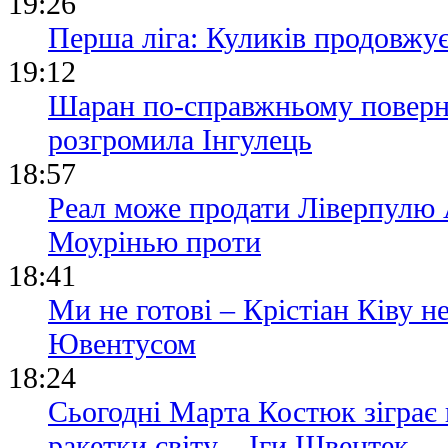
19:26
Перша ліга: Куликів продовжу
19:12
Шаран по-справжньому поверн
розгромила Інгулець
18:57
Реал може продати Ліверпулю
Моурінью проти
18:41
Ми не готові – Крістіан Ківу 
Ювентусом
18:24
Сьогодні Марта Костюк зіграє
ракетки світу – Іги Швентек