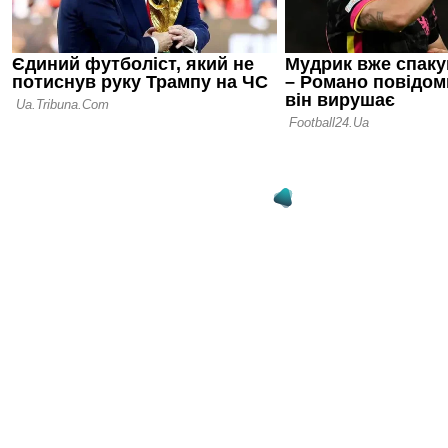
09.06.25 23:50
Сім'я Альв
отримує по
незабитий п
Португаліє