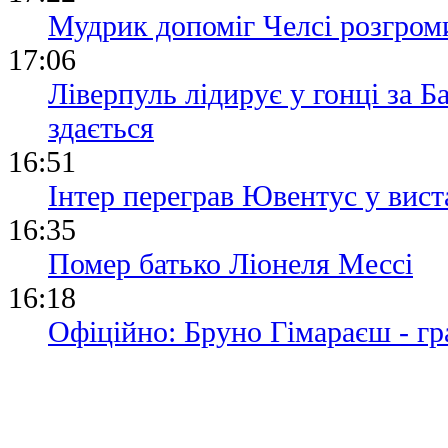
Мудрик допоміг Челсі розгром
17:06
Ліверпуль лідирує у гонці за Б
здається
16:51
Інтер переграв Ювентус у вист
16:35
Помер батько Ліонеля Мессі
16:18
Офіційно: Бруно Гімараєш - г