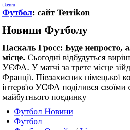
uk
en
ru
Футбол
: сайт Terrikon
Новини Футболу
Паскаль Гросс: Буде непросто, а
місце.
Сьогодні відбудуться виріш
УЄФА. У матчі за третє місце зійд
Франції. Півзахисник німецької к
інтерв'ю УЄФА поділився своїми 
майбутнього поєдинку
Футбол Новини
Футбол