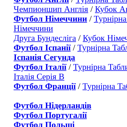
Чемпионшип Англія
/
Кубок Ан
Футбол Німеччини
/
Турнірна
Німеччини
Друга Бундесліга
/
Кубок Німе
Футбол Іспанії
/
Турнірна Таб
Іспанія Сегунда
Футбол Італії
/
Турнірна Табли
Італія Серія B
Футбол Франції
/
Турнірна Та
Футбол Нідерландiв
Футбол Португалії
Футбол Польщі