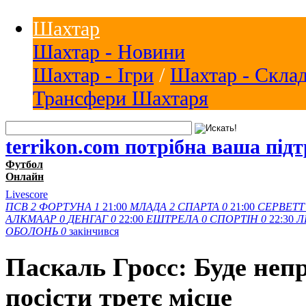
Шахтар
Шахтар - Новини
Шахтар - Ігри
/
Шахтар - Скла
Трансфери Шахтаря
terrikon.com потрібна ваша під
Футбол
Онлайн
Livescore
ПСВ
2
ФОРТУНА
1
21:00
МЛАДА
2
СПАРТА
0
21:00
СЕРВЕТТ
АЛКМААР
0
ДЕНГАГ
0
22:00
ЕШТРЕЛА
0
СПОРТІН
0
22:30
Л
ОБОЛОНЬ
0
закінчився
Паскаль Гросс: Буде непр
посісти третє місце