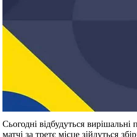
Сьогодні відбудуться вирішальні
матчі за третє місце зійдуться збі