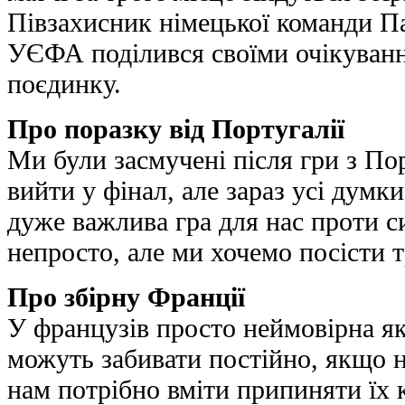
Півзахисник німецької команди Па
УЄФА поділився своїми очікуванн
поєдинку.
Про поразку від Португалії
Ми були засмучені після гри з Порт
вийти у фінал, але зараз усі думк
дуже важлива гра для нас проти си
непросто, але ми хочемо посісти т
Про збірну Франції
У французів просто неймовірна які
можуть забивати постійно, якщо 
нам потрібно вміти припиняти їх 