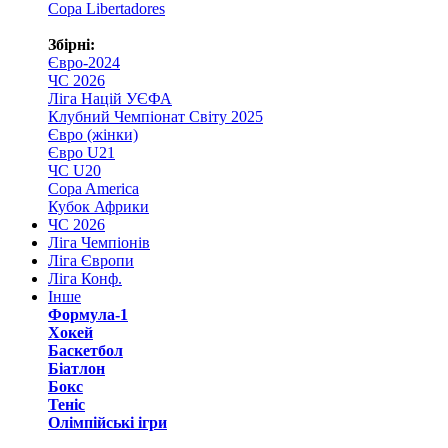
Copa Libertadores
Збірні:
Євро-2024
ЧС 2026
Ліга Націй УЄФА
Клубний Чемпіонат Світу 2025
Євро (жінки)
Євро U21
ЧС U20
Copa America
Кубок Африки
ЧС 2026
Ліга Чемпіонів
Ліга Європи
Ліга Конф.
Інше
Формула-1
Хокей
Баскетбол
Біатлон
Бокс
Теніс
Олімпійські ігри