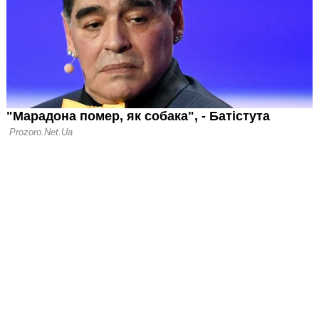
била великий
вернення до Ла