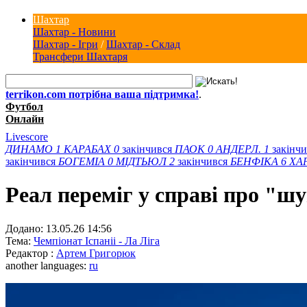
Шахтар
Шахтар - Новини
Шахтар - Ігри
/
Шахтар - Склад
Трансфери Шахтаря
terrikon.com потрібна ваша підтримка!
.
Футбол
Онлайн
Livescore
ДИНАМО
1
КАРАБАХ
0
закінчився
ПАОК
0
АНДЕРЛ.
1
закінч
закінчився
БОГЕМІА
0
МІДТЬЮЛ
2
закінчився
БЕНФІКА
6
ХА
Реал переміг у справі про "ш
Додано:
13.05.26 14:56
Тема:
Чемпіонат Іспаніі - Ла Ліга
Редактор :
Артем Григорюк
another languages:
ru