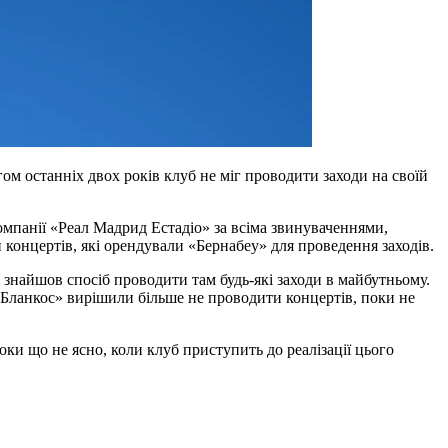
м останніх двох років клуб не міг проводити заходи на своїй
мпанії «Реал Мадрид Естадіо» за всіма звинуваченнями,
 концертів, які орендували «Бернабеу» для проведення заходів.
уб знайшов спосіб проводити там будь-які заходи в майбутньому.
 Бланкос» вирішили більше не проводити концертів, поки не
ки що не ясно, коли клуб приступить до реалізації цього