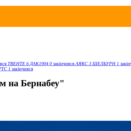
ився
ТВЕНТЕ
6
ДАК1904
0
закінчився
АЯКС
3
ШЕЛБУРН
1
закі
РТС
1
закінчився
ум на Бернабеу"