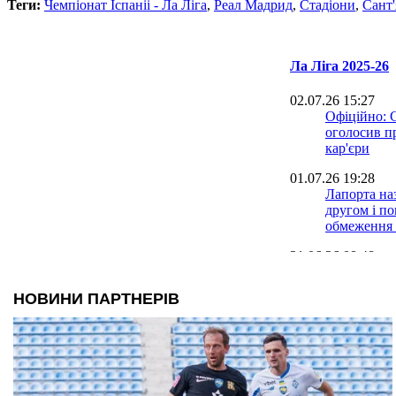
Теги:
Чемпіонат Іспаніі - Ла Ліга
,
Реал Мадрид
,
Стадiони
,
Сант'
Ла Ліга 2025-26
02.07.26 15:27
Офіційно: 
оголосив п
кар'єри
01.07.26 19:28
Лапорта на
другом і п
обмеження 
21.06.26 08:48
Малага виг
Лігу: дивит
Альмерією
15.06.26 18:31
Гравець Сев
років ув'яз
зґвалтуван