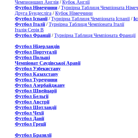
Чемпионшип Англія
/
Кубок Англії
Футбол Німеччини
/
Турнірна Таблиця Чемпіоната Німе
Друга Бундесліга
/
Кубок Німеччини
Футбол Іспанії
/
Турнірна Таблиця Чемпіоната Іспанії
/
І
Футбол Італії
/
Турнірна Таблиця Чемпіоната Італії
Італія Серія B
Футбол Франції
/
Турнірна Таблиця Чемпіоната Франції
Футбол Нідерландiв
Футбол Португалії
Футбол Польщі
Чемпіонат Саудівської Аравії
Футбол Узбекистану
Футбол Казахстану
Футбол Туреччини
Футбол Азербайджану
Футбол Швейцаріі
Футбол Бельгії
Футбол Австрії
Футбол Шотландії
Футбол Чехії
Футбол Данії
Футбол Греції
Футбол Бразилії