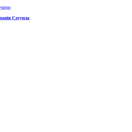
ччини
спанія Сегунда