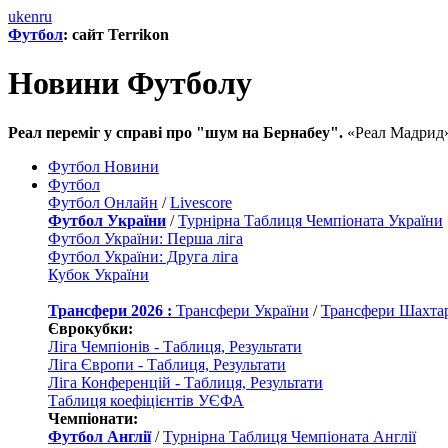
uk
en
ru
Футбол
: сайт Terrikon
Новини Футболу
Реал переміг у справі про "шум на Бернабеу".
«Реал Мадрид» 
Футбол Новини
Футбол
Футбол Онлайн
/
Livescore
Футбол України
/
Турнірна Таблиця Чемпіоната України
Футбол України: Перша ліга
Футбол України: Друга ліга
Кубок України
Трансфери 2026 :
Трансфери України
/
Трансфери Шахта
Єврокубки:
Ліга Чемпіонів - Таблиця, Результати
Ліга Європи - Таблиця, Результати
Ліга Конференцій - Таблиця, Результати
Таблиця коефіцієнтів УЄФА
Чемпіонати:
Футбол Англії
/
Турнірна Таблиця Чемпіоната Англії