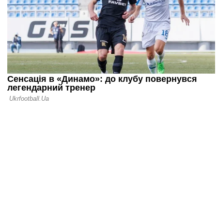
08.06.26 09:45
Малага зро
крок до по
Ліги