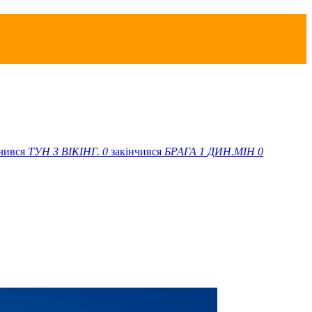
нчився
ТУН
3
ВІКІНГ.
0
закінчився
БРАГА
1
ДИН.МІН
0