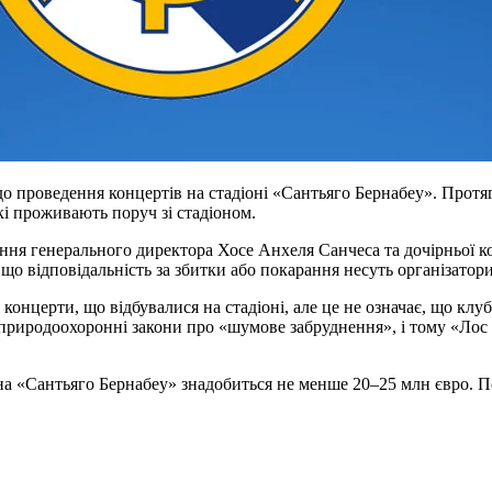
 проведення концертів на стадіоні «Сантьяго Бернабеу». Протяго
кі проживають поруч зі стадіоном.
ня генерального директора Хосе Анхеля Санчеса та дочірньої ко
о відповідальність за збитки або покарання несуть організатори
і концерти, що відбувалися на стадіоні, але це не означає, що кл
природоохоронні закони про «шумове забруднення», і тому «Лос
на «Сантьяго Бернабеу» знадобиться не менше 20–25 млн євро. По