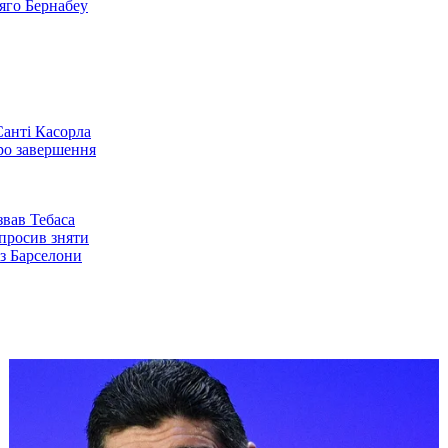
яго Бернабеу
Санті Касорла
ро завершення
звав Тебаса
опросив зняти
з Барселони
рала битву за Ла
ися драму з
ільї отримав 8
нення за
ня