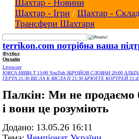
Шахтар - Новини
Шахтар - Ігри
/
Шахтар - Скла
Трансфери Шахтаря
terrikon.com потрібна ваша під
Футбол
Онлайн
Livescore
ЮКСА
НИВА Т
13:00
YouTub
ЗБРОЙОВ
СЛОВАН
20:00
АЛЬТА
ГЕРТА
21:30
ВІСЛА K
ВІСЛА П
21:30
БРЮГГЕ
КОРТРЕЙ
21:4
Палкін: Ми не продаємо
і вони це розуміють
Додано:
13.05.26 16:11
Тема:
Чемпіонат України