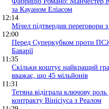
Фабриціо Романо: Манчестер 
за Кауаном Еліасом
12:14
Мічел підтвердив переговори
12:00
Перед Суперкубком проти ПСЖ 
Баварії
11:35
Скільки коштує найкращий гра
вважає, що 45 мільйонів
11:31
Тетяна відіграла ключову роль 
контракту Вінісіуса з Реалом
11:29