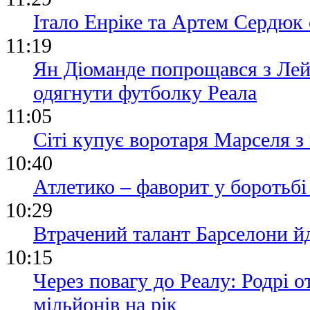
Італо Енріке та Артем Сердюк 
11:19
Ян Діоманде попрощався з Лей
одягнути футболку Реала
11:05
Сіті купує воротаря Марселя 
10:40
Атлетико – фаворит у боротьбі
10:29
Втрачений талант Барселони йд
10:15
Через повагу до Реалу: Родрі 
мільйонів на рік