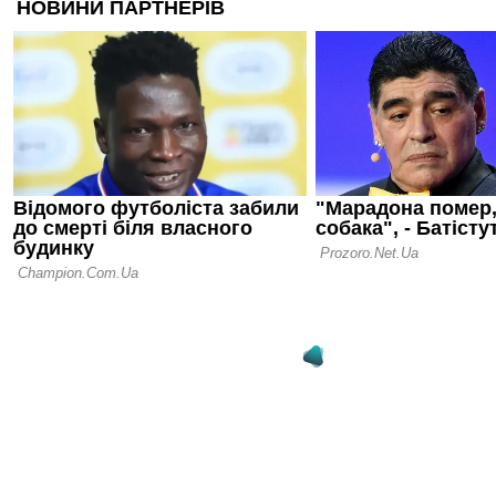
Арда Туран
тренер УПЛ
10.06.26 15:33
Шахтар - лі
відвідувано
УПЛ 2025/