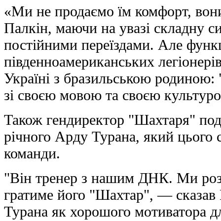
«Ми не продаємо їм комфорт, вон
Палкін, маючи на увазі складну с
постійними переїздами. Але функ
південноамериканських легіонерів
Україні з бразильською родиною: 
зі своєю мовою та своєю культур
Також гендиректор "Шахтаря" под
річного Арду Турана, який цього 
команди.
"Він тренер з нашим ДНК. Ми роз
гратиме його "Шахтар", — сказав
Турана як хорошого мотиватора д