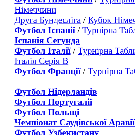
Німеччини
Друга Бундесліга
/
Кубок Німе
Футбол Іспанії
/
Турнірна Таб
Іспанія Сегунда
Футбол Італії
/
Турнірна Табли
Італія Серія B
Футбол Франції
/
Турнірна Та
Футбол Нідерландiв
Футбол Португалії
Футбол Польщі
Чемпіонат Саудівської Аравії
Футбол Узбекистану