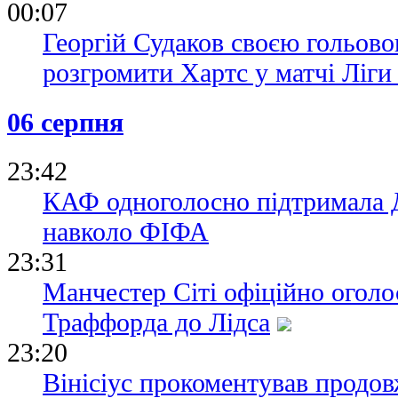
00:07
Георгій Судаков своєю гольово
розгромити Хартс у матчі Ліг
06 серпня
23:42
КАФ одноголосно підтримала Д
навколо ФІФА
23:31
Манчестер Сіті офіційно огол
Траффорда до Лідса
23:20
Вінісіус прокоментував продов