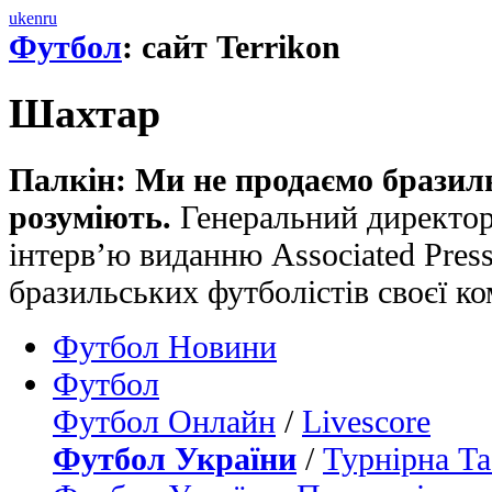
uk
en
ru
Футбол
: сайт Terrikon
Шахтар
Палкін: Ми не продаємо бразиль
розуміють.
Генеральний директор
інтерв’ю виданню Associated Pres
бразильських футболістів своєї к
Футбол Новини
Футбол
Футбол Онлайн
/
Livescore
Футбол України
/
Турнірна Та