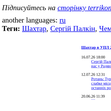
Підписуйтесь на
сторінку terriko
another languages:
ru
Теги:
Шахтар
,
Сергій Палкін
,
Чем
Шахтар в УПЛ 2
16.07.26 18:00
Сергій Палк
нас у Радя
12.07.26 12:31
Ротань: Ту
слабке міс
останніх ро
20.06.26 11:39
Шахтар наз
14.06.26 13:27