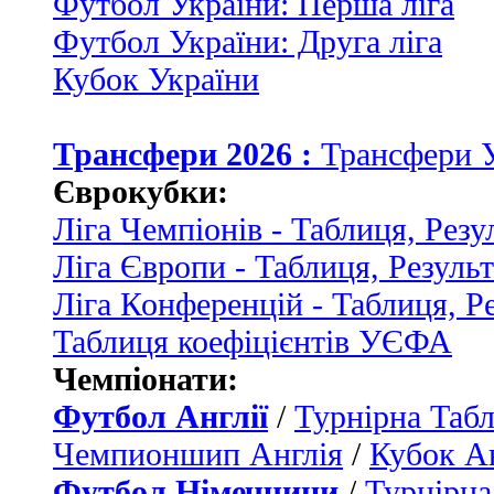
Футбол України: Перша ліга
Футбол України: Друга ліга
Кубок України
Трансфери 2026 :
Трансфери 
Єврокубки:
Ліга Чемпіонів - Таблиця, Резу
Ліга Європи - Таблиця, Резуль
Ліга Конференцій - Таблиця, Р
Таблиця коефіцієнтів УЄФА
Чемпіонати:
Футбол Англії
/
Турнірна Табл
Чемпионшип Англія
/
Кубок Ан
Футбол Німеччини
/
Турнірна