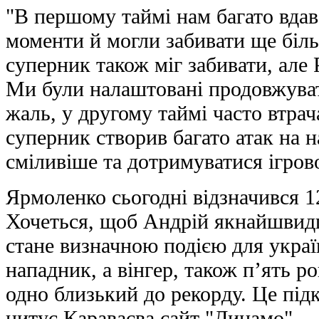
"В першому таймі нам багато вдав
моменти й могли забивати ще біль
суперник також міг забивати, але
Ми були налаштовані продовжувати
жаль, у другому таймі часто втрача
суперник створив багато атак на н
сміливіше та дотримуватися ігров
Ярмоленко сьогодні відзначився 1
Хочеться, щоб Андрій якнайшвид
стане визначною подією для украї
нападник, а вінгер, також п’ять ро
одно близький до рекорду. Це підк
цитує Караваєва сайт "Динамо".