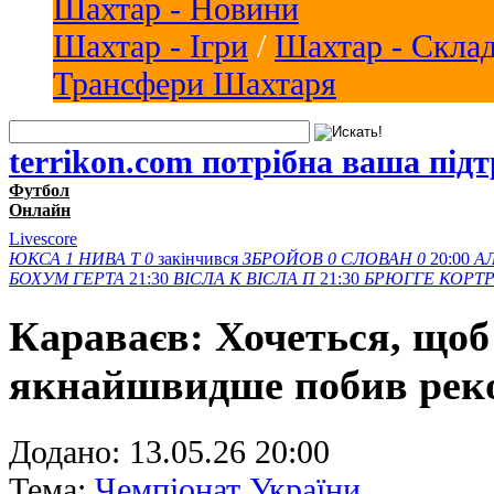
Шахтар - Новини
Шахтар - Ігри
/
Шахтар - Скла
Трансфери Шахтаря
terrikon.com потрібна ваша під
Футбол
Онлайн
Livescore
ЮКСА
1
НИВА Т
0
закінчився
ЗБРОЙОВ
0
СЛОВАН
0
20:00
А
БОХУМ
ГЕРТА
21:30
ВІСЛА K
ВІСЛА П
21:30
БРЮГГЕ
КОРТ
Караваєв: Хочеться, що
якнайшвидше побив ре
Додано:
13.05.26 20:00
Тема:
Чемпіонат України