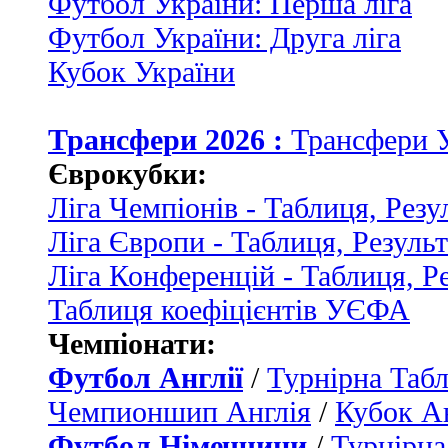
Футбол України: Перша ліга
Футбол України: Друга ліга
Кубок України
Трансфери 2026 :
Трансфери 
Єврокубки:
Ліга Чемпіонів - Таблиця, Резу
Ліга Європи - Таблиця, Резуль
Ліга Конференцій - Таблиця, Р
Таблиця коефіцієнтів УЄФА
Чемпіонати:
Футбол Англії
/
Турнірна Табл
Чемпионшип Англія
/
Кубок Ан
Футбол Німеччини
/
Турнірна