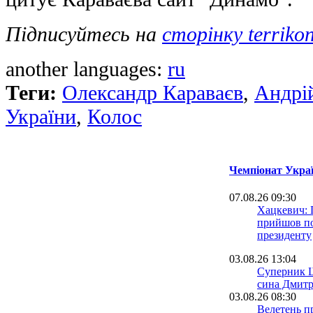
Підписуйтесь на
сторінку terriko
another languages:
ru
Теги:
Олександр Караваєв
,
Андрі
України
,
Колос
Чемпіонат Украї
07.08.26 09:30
Хацкевич: 
прийшов по
президенту
03.08.26 13:04
Суперник Ш
сина Дмитр
03.08.26 08:30
Велетень пр