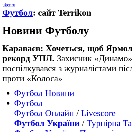
uk
en
ru
Футбол
: сайт Terrikon
Новини Футболу
Караваєв: Хочеться, щоб Ярмо
рекорд УПЛ.
Захисник «Динамо»
поспілкувався з журналістами піс
проти «Колоса»
Футбол Новини
Футбол
Футбол Онлайн
/
Livescore
Футбол України
/
Турнірна Та