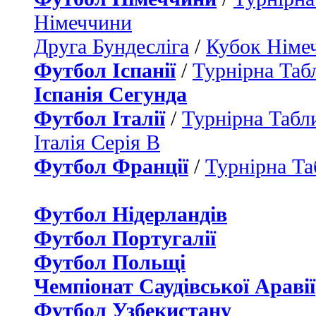
Німеччини
Друга Бундесліга
/
Кубок Німе
Футбол Іспанії
/
Турнірна Таб
Іспанія Сегунда
Футбол Італії
/
Турнірна Табли
Італія Серія B
Футбол Франції
/
Турнірна Та
Футбол Нідерландiв
Футбол Португалії
Футбол Польщі
Чемпіонат Саудівської Аравії
Футбол Узбекистану