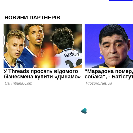
На тренува
залітав
16.07.26 18:00
Сергій Палк
нас у Радя
12.07.26 12:31
Ротань: Ту
слабке міс
останніх ро