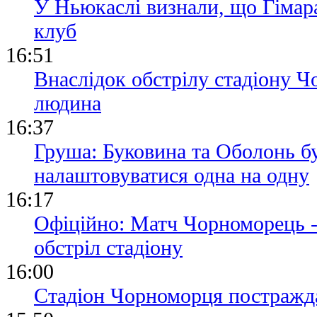
У Ньюкаслі визнали, що Гімара
клуб
16:51
Внаслідок обстрілу стадіону 
людина
16:37
Груша: Буковина та Оболонь б
налаштовуватися одна на одну
16:17
Офіційно: Матч Чорноморець -
обстріл стадіону
16:00
Стадіон Чорноморця постражда