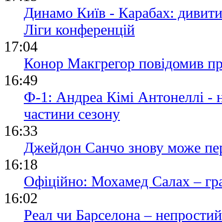
Динамо Київ - Карабах: дивит
Ліги конференцій
17:04
Конор Макгрегор повідомив пр
16:49
Ф-1: Андреа Кімі Антонеллі -
частини сезону
16:33
Джейдон Санчо знову може пе
16:18
Офіційно: Мохамед Салах – гр
16:02
Реал чи Барселона – непростий