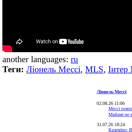
another languages:
ru
Теги:
Ліонель Мессі
,
MLS
,
Iнтер
Ліонель Мессі
02.08.26 11:06
Мессі повер
Майамі не 
31.07.26 18:24
Каземіро: Я