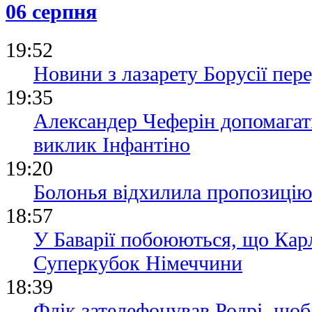
06 серпня
19:52
Новини з лазарету Борусії пе
19:35
Александер Чеферін допомагат
виклик Інфантіно
19:20
Болонья відхилила пропозицію
18:57
У Баварії побоюються, що Кар
Суперкубок Німеччини
18:39
Флік зателефонував Родрі, щоб