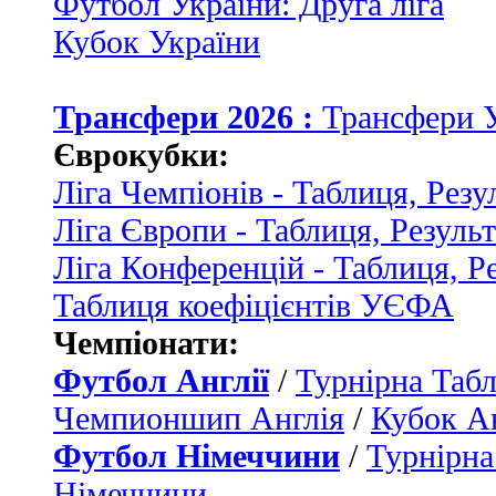
Футбол України: Друга ліга
Кубок України
Трансфери 2026 :
Трансфери 
Єврокубки:
Ліга Чемпіонів - Таблиця, Резу
Ліга Європи - Таблиця, Резуль
Ліга Конференцій - Таблиця, Р
Таблиця коефіцієнтів УЄФА
Чемпіонати:
Футбол Англії
/
Турнірна Табл
Чемпионшип Англія
/
Кубок Ан
Футбол Німеччини
/
Турнірна
Німеччини