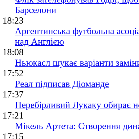
Барселони
18:23
Аргентинська футбольна асоціа
над Англією
18:08
Ньюкасл шукає варіанти замін
17:52
Реал підписав Діоманде
17:37
Перебірливий Лукаку обирає н
17:21
Мікель Артета: Створення дина
17:15