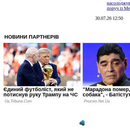
насолоджув
поруч із Ме
30.07.26 12:50
У Мессі пр
відібрати 
Астурійськ
29.07.26 23:17
Відпустка з
повернувся
Інтер Маям
28.07.26 13:22
Ліонель Ме
переходити
роботу