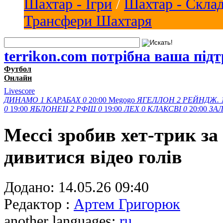
Шахтар - Ігри
/
Шахтар - Скла
Трансфери Шахтаря
terrikon.com потрібна ваша під
Футбол
Онлайн
Livescore
ДИНАМО
1
КАРАБАХ
0
20:00
Megogo
ЯГЕЛЛОН
2
РЕЙНДЖ.
0
19:00
ЯБЛОНЕЦ
2
РФШ
0
19:00
ЛЕХ
0
КЛАКСВІ
0
20:00
ЗАЛ
Мессі зробив хет-трик за
дивитися відео голів
Додано:
14.05.26 09:40
Редактор :
Артем Григорюк
another languages:
ru