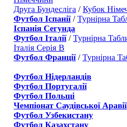
Друга Бундесліга
/
Кубок Німе
Футбол Іспанії
/
Турнірна Таб
Іспанія Сегунда
Футбол Італії
/
Турнірна Табли
Італія Серія B
Футбол Франції
/
Турнірна Та
Футбол Нідерландiв
Футбол Португалії
Футбол Польщі
Чемпіонат Саудівської Аравії
Футбол Узбекистану
Футбол Казахстану