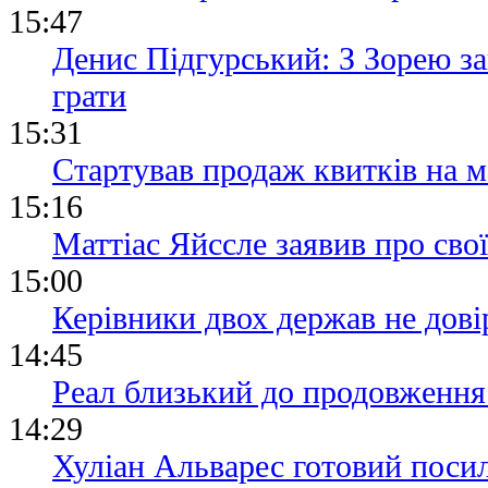
15:47
Денис Підгурський: З Зорею з
грати
15:31
Стартував продаж квитків на м
15:16
Маттіас Яйссле заявив про сво
15:00
Керівники двох держав не дові
14:45
Реал близький до продовження 
14:29
Хуліан Альварес готовий посил