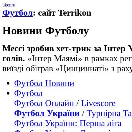
uk
en
ru
Футбол
: сайт Terrikon
Новини Футболу
Мессі зробив хет-трик за Інтер 
голів.
«Інтер Маямі» в рамках ре
виїзді обіграв «Цинциннаті» з рах
Футбол Новини
Футбол
Футбол Онлайн
/
Livescore
Футбол України
/
Турнірна Та
Футбол України: Перша ліга