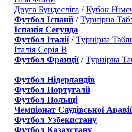
Друга Бундесліга
/
Кубок Німе
Футбол Іспанії
/
Турнірна Таб
Іспанія Сегунда
Футбол Італії
/
Турнірна Табли
Італія Серія B
Футбол Франції
/
Турнірна Та
Футбол Нідерландiв
Футбол Португалії
Футбол Польщі
Чемпіонат Саудівської Аравії
Футбол Узбекистану
Футбол Казахстану