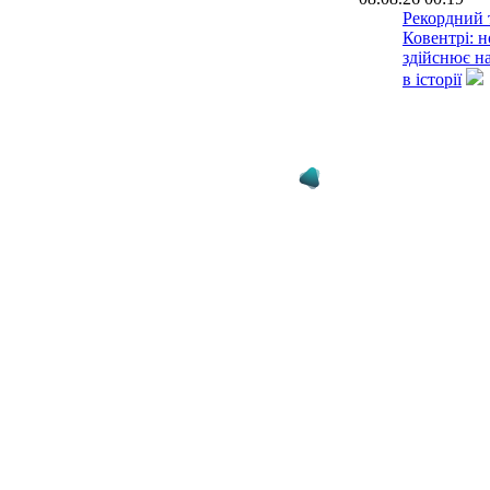
Рекордний 
Ковентрі: 
здійснює н
в історії
07.08.26 23:45
Зірвана уго
Аслані не 
медичний о
Лейпциг
07.08.26 23:11
Ньюкасл на
капітана зб
07.08.26 22:45
Альваро Ар
до Фулхема
Реала