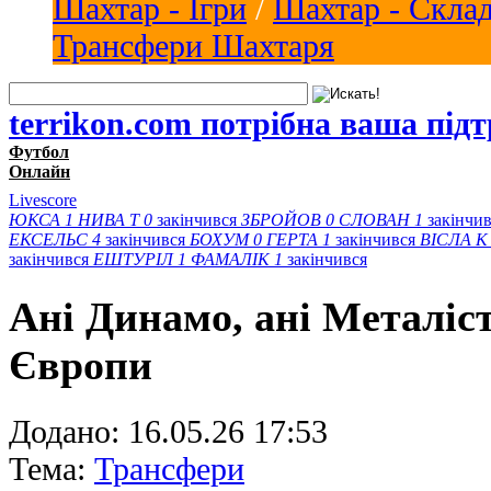
Шахтар - Ігри
/
Шахтар - Скла
Трансфери Шахтаря
terrikon.com потрібна ваша під
Футбол
Онлайн
Livescore
ЮКСА
1
НИВА Т
0
закінчився
ЗБРОЙОВ
0
СЛОВАН
1
закінчи
ЕКСЕЛЬС
4
закінчився
БОХУМ
0
ГЕРТА
1
закінчився
ВІСЛА K
закінчився
ЕШТУРІЛ
1
ФАМАЛІК
1
закінчився
Ані Динамо, ані Металіст
Європи
Додано:
16.05.26 17:53
Тема:
Трансфери