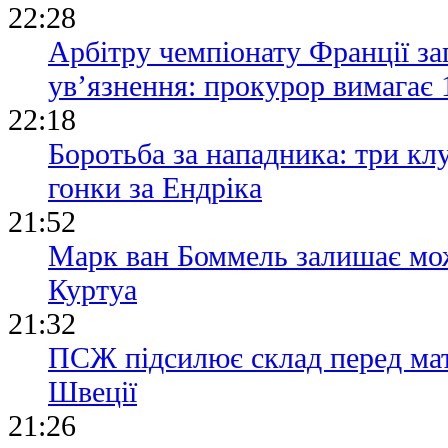
22:28
Арбітру чемпіонату Франції за
ув’язнення: прокурор вимагає 
22:18
Боротьба за нападника: три кл
гонки за Ендріка
21:52
Марк ван Боммель залишає мож
Куртуа
21:32
ПСЖ підсилює склад перед ма
Швеції
21:26