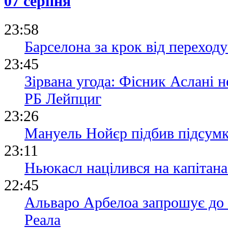
07 серпня
23:58
Барселона за крок від переходу
23:45
Зірвана угода: Фісник Аслані 
РБ Лейпциг
23:26
Мануель Нойєр підбив підсумки
23:11
Ньюкасл націлився на капітана 
22:45
Альваро Арбелоа запрошує до 
Реала