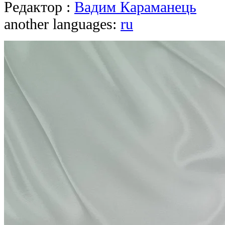
Редактор :
Вадим Караманець
another languages:
ru