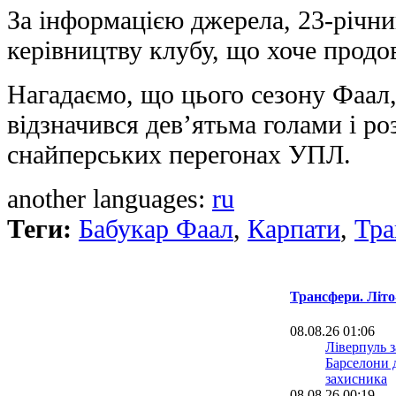
За інформацією джерела, 23-річн
керівництву клубу, що хоче продо
Нагадаємо, що цього сезону Фаал,
відзначився дев’ятьма голами і роз
снайперських перегонах УПЛ.
another languages:
ru
Теги:
Бабукар Фаал
,
Карпати
,
Тра
Трансфери. Літо
08.08.26 01:06
Ліверпуль з
Барселони 
захисника
08.08.26 00:19