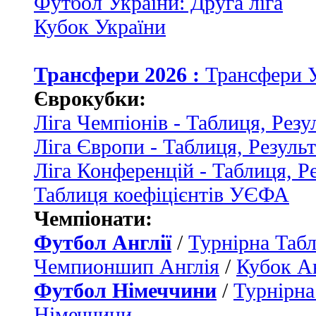
Футбол України: Друга ліга
Кубок України
Трансфери 2026 :
Трансфери 
Єврокубки:
Ліга Чемпіонів - Таблиця, Резу
Ліга Європи - Таблиця, Резуль
Ліга Конференцій - Таблиця, Р
Таблиця коефіцієнтів УЄФА
Чемпіонати:
Футбол Англії
/
Турнірна Табл
Чемпионшип Англія
/
Кубок Ан
Футбол Німеччини
/
Турнірна
Німеччини